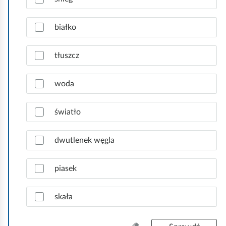
a
c
białko
z
p
r
tłuszcz
a
w
woda
i
d
ł
światło
o
w
dwutlenek węgla
e
o
d
piasek
p
o
skała
w
i
e