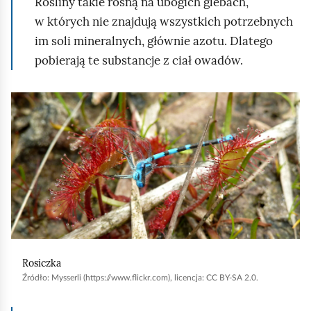
Rośliny takie rosną na ubogich glebach,
d
w których nie znajdują wszystkich potrzebnych
g
im soli mineralnych, głównie azotu. Dlatego
l
pobierają te substancje z ciał owadów.
ą
d
K
l
i
k
n
i
j
,
a
Rosiczka
b
Źródło:
Mysserli (https://www.flickr.com), licencja: CC BY-SA 2.0.
y