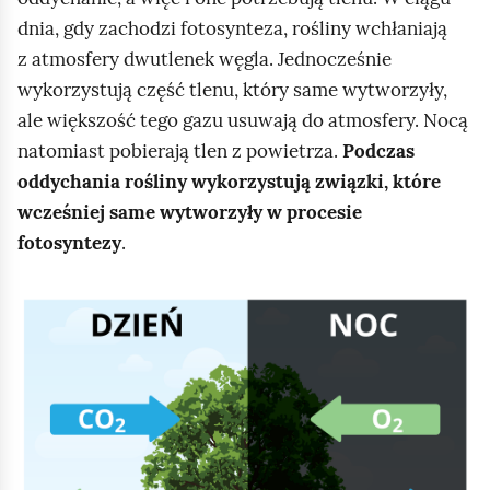
dnia, gdy zachodzi fotosynteza, rośliny wchłaniają
z atmosfery dwutlenek węgla. Jednocześnie
wykorzystują część tlenu, który same wytworzyły,
ale większość tego gazu usuwają do atmosfery. Nocą
natomiast pobierają tlen z powietrza.
Podczas
oddychania rośliny wykorzystują związki, które
wcześniej same wytworzyły w procesie
fotosyntezy
.
K
l
i
k
n
i