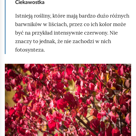
u
Ciekawostka
r
Istnieją rośliny, które mają bardzo dużo różnych
u
barwników w liściach, przez co ich kolor może
c
być na przykład intensywnie czerwony. Nie
h
znaczy to jednak, że nie zachodzi w nich
o
fotosynteza.
m
i
K
ć
l
p
i
o
k
d
n
g
i
l
j
ą
,
d
a