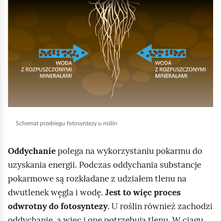
h
o
m
i
ć
p
o
d
g
Schemat przebiegu fotosyntezy u roślin
l
Oddychanie
polega na wykorzystaniu pokarmu do
ą
uzyskania energii. Podczas oddychania substancje
d
pokarmowe są rozkładane z udziałem tlenu na
dwutlenek węgla i wodę.
Jest to więc proces
odwrotny do fotosyntezy
. U roślin również zachodzi
oddychanie, a więc i one potrzebują tlenu. W ciągu