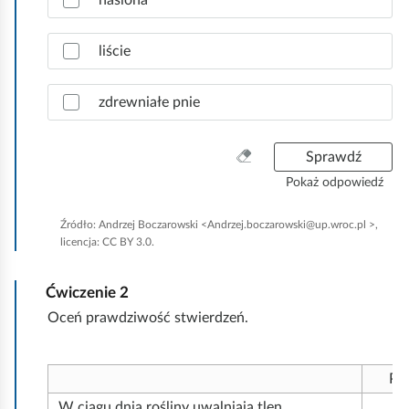
a
w
liście
i
d
ł
zdrewniałe pnie
o
w
W
Sprawdź
e
y
o
Pokaż odpowiedź
c
d
z
p
Źródło:
Andrzej Boczarowski <Andrzej.boczarowski@up.wroc.pl >,
y
o
licencja: CC BY 3.0.
ś
w
ć
i
Ćwiczenie
2
w
e
s
Oceń prawdziwość stwierdzeń.
d
z
z
y
i
s
Pr
.
t
W ciągu dnia rośliny uwalniają tlen.