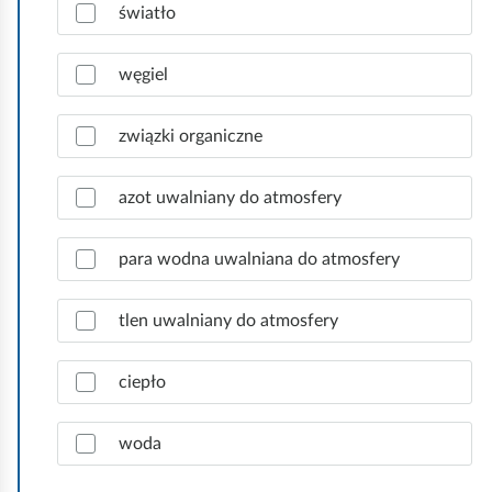
Z
t
światło
a
k
z
o
n
węgiel
a
c
związki organiczne
z
p
r
azot uwalniany do atmosfery
a
w
para wodna uwalniana do atmosfery
i
d
ł
tlen uwalniany do atmosfery
o
w
ciepło
e
o
d
woda
p
o