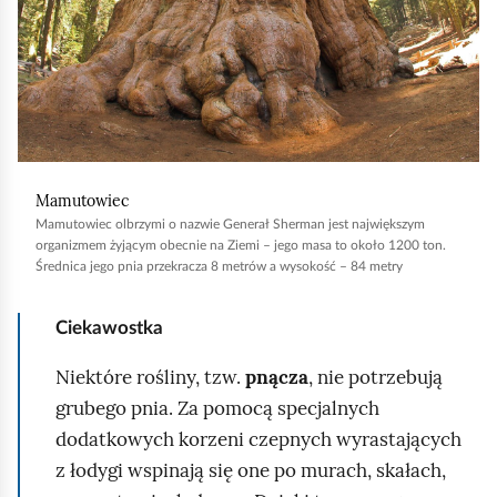
c
h
o
m
i
ć
Mamutowiec
p
Mamutowiec olbrzymi o nazwie Generał Sherman jest największym
o
organizmem żyjącym obecnie na Ziemi – jego masa to około 1200 ton.
Średnica jego pnia przekracza 8 metrów a wysokość – 84 metry
d
g
Ciekawostka
l
ą
Niektóre rośliny, tzw.
pnącza
, nie potrzebują
d
grubego pnia. Za pomocą specjalnych
dodatkowych korzeni czepnych wyrastających
z łodygi wspinają się one po murach, skałach,