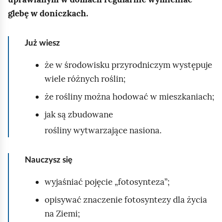
e
a
glebę w doniczkach.
ś
c
c
z
Już wiesz
y
i
t
że w środowisku przyrodniczym występuje
n
wiele różnych roślin;
i
k
że rośliny można hodować w mieszkaniach;
ó
jak są zbudowane
w
rośliny wytwarzające nasiona.
Nauczysz się
wyjaśniać pojęcie „fotosynteza”;
opisywać znaczenie fotosyntezy dla życia
na Ziemi;