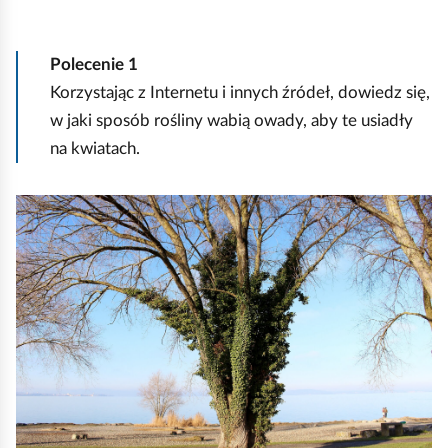
Polecenie
1
Korzystając z Internetu i innych źródeł, dowiedz się,
w jaki sposób rośliny wabią owady, aby te usiadły
na kwiatach.
K
l
i
k
n
i
j
,
a