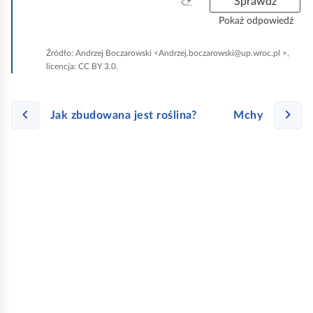
W
Sprawdź
d
y
Pokaż odpowiedź
z
c
i
z
.
Źródło:
Andrzej Boczarowski <Andrzej.boczarowski@up.wroc.pl >,
y
licencja: CC BY 3.0.
ś
ć
w
Jak zbudowana jest roślina?
Mchy
s
z
y
s
t
k
o