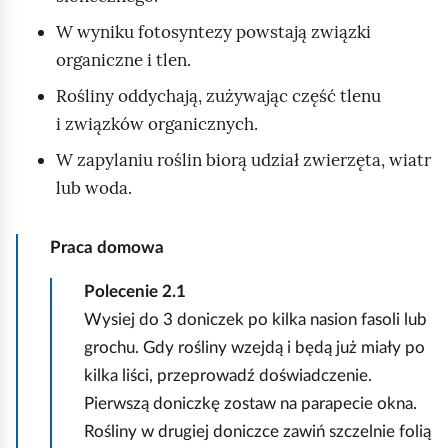
ą
W wyniku fotosyntezy powstają związki
d
organiczne i tlen.
Rośliny oddychają, zużywając część tlenu
i związków organicznych.
W zapylaniu roślin biorą udział zwierzęta, wiatr
lub woda.
Praca domowa
Polecenie
2.1
Wysiej do 3 doniczek po kilka nasion fasoli lub
grochu. Gdy rośliny wzejdą i będą już miały po
kilka liści, przeprowadź doświadczenie.
Pierwszą doniczkę zostaw na parapecie okna.
Rośliny w drugiej doniczce zawiń szczelnie folią