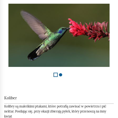
S
l
a
j
d
1
z
2
Koliber
Kolibry są maleńkimi ptakami, które potrafią zawisać w powietrzu i pić
nektar. Posilając się, przy okazji zbierają pyłek, który przenoszą na inny
kwiat