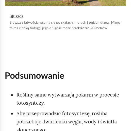
b
y
Bluszcz
u
Bluszcz z łatwością wspina się po skałach, murach i pniach drzew. Mimo
r
że ma cienką łodygę, jego długość może przekraczać 20 metrów
u
c
h
o
m
Podsumowanie
i
ć
p
Rośliny same wytwarzają pokarm w procesie
o
fotosyntezy.
d
Aby przeprowadzić fotosyntezę, roślina
g
potrzebuje dwutlenku węgla, wody i światła
l
słonecznego.