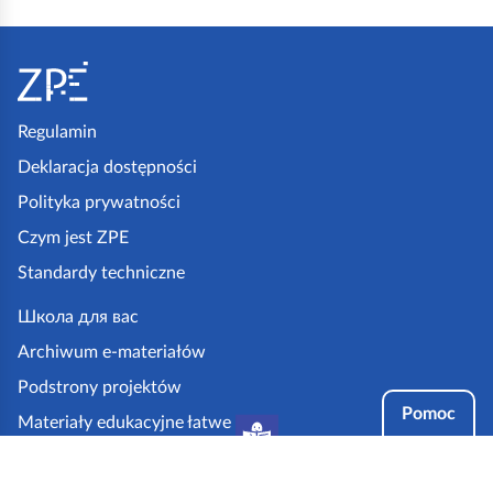
S
t
o
p
Regulamin
k
Deklaracja dostępności
a
Polityka prywatności
z
Czym jest ZPE
p
Standardy techniczne
e
.
Школа для вас
g
Archiwum e-materiałów
o
Podstrony projektów
v
Pomoc
Materiały edukacyjne łatwe
.
do czytania i zrozumienia
p
Tryby dostępności