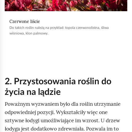
b
y
Czerwone liście
u
Do takich roślin należą na przykład: topola czerwonolistna, śliwa
r
wiśniowa, klon palmowy.
u
c
h
o
m
2. Przystosowania roślin do
i
ć
życia na lądzie
p
Poważnym wyzwaniem było dla roślin utrzymanie
o
odpowiedniej pozycji. Wykształciły więc one
d
sztywne łodygi umożliwiające im wzrost. U drzew
g
łodyga jest dodatkowo zdrewniała. Pozwala im to
l