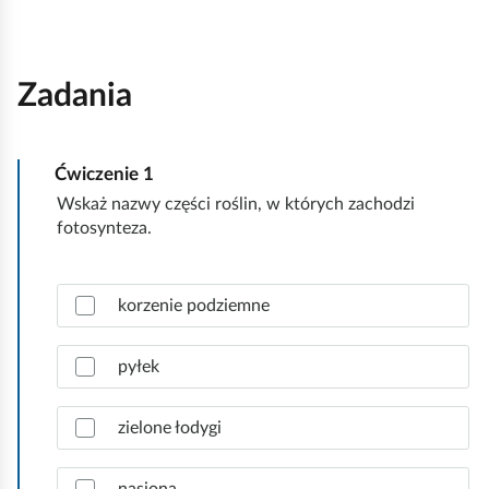
Zadania
Ćwiczenie
1
Wskaż nazwy części roślin, w których zachodzi
fotosynteza.
Z
korzenie podziemne
a
z
n
pyłek
a
c
zielone łodygi
z
p
r
nasiona