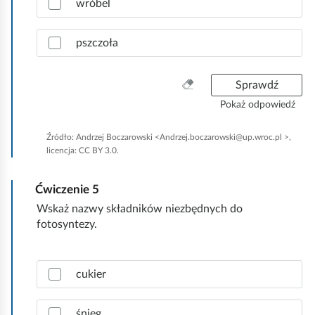
r
wróbel
a
w
pszczoła
i
d
ł
W
Sprawdź
o
y
Pokaż odpowiedź
w
c
e
z
Źródło:
Andrzej Boczarowski <Andrzej.boczarowski@up.wroc.pl >,
o
y
licencja: CC BY 3.0.
d
ś
p
ć
o
Ćwiczenie
5
w
w
s
Wskaż nazwy składników niezbędnych do
i
z
fotosyntezy.
e
y
d
s
z
Z
t
cukier
i
a
k
.
z
o
n
śnieg