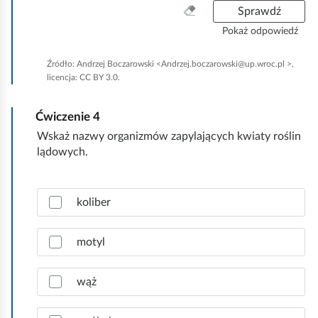
W
w
Sprawdź
y
i
Pokaż odpowiedź
c
e
z
d
Źródło:
Andrzej Boczarowski <Andrzej.boczarowski@up.wroc.pl >,
y
z
licencja: CC BY 3.0.
ś
i
ć
.
Ćwiczenie
4
w
s
Wskaż nazwy organizmów zapylających kwiaty roślin
z
lądowych.
y
s
Z
t
koliber
a
k
z
o
n
motyl
a
c
wąż
z
p