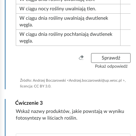
k
W ciągu nocy rośliny uwalniają tlen.
o
W ciągu dnia rośliny uwalniają dwutlenek
węgla.
W ciągu dnia rośliny pochłaniają dwutlenek
węgla.
W
Sprawdź
y
Pokaż odpowiedź
c
z
Źródło:
Andrzej Boczarowski <Andrzej.boczarowski@up.wroc.pl >,
y
licencja: CC BY 3.0.
ś
ć
Ćwiczenie
3
w
s
Wskaż nazwy produktów, jakie powstają w wyniku
z
fotosyntezy w liściach roślin.
y
s