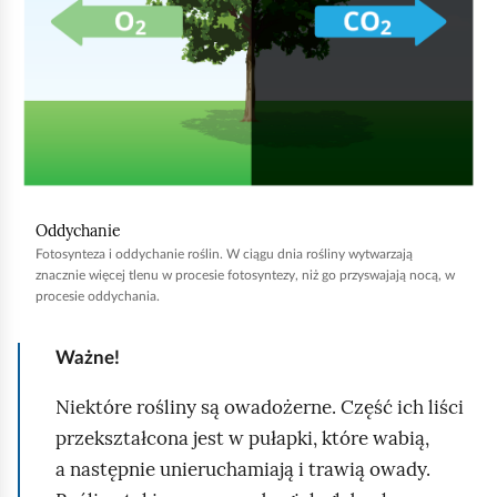
j
,
a
b
y
u
r
u
Oddychanie
c
Fotosynteza i oddychanie roślin. W ciągu dnia rośliny wytwarzają
znacznie więcej tlenu w procesie fotosyntezy, niż go przyswajają nocą, w
h
procesie oddychania.
o
m
Ważne!
i
Niektóre rośliny są owadożerne. Część ich liści
ć
przekształcona jest w pułapki, które wabią,
p
a następnie unieruchamiają i trawią owady.
o