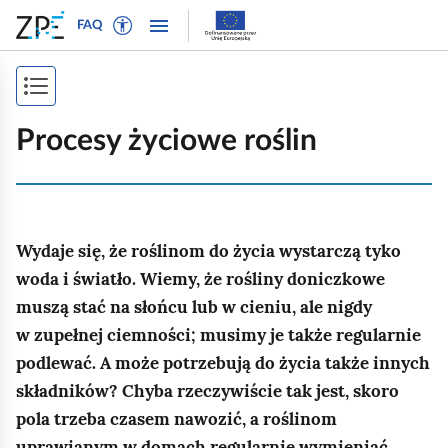
W
P
P
P
FAQ
ł
r
r
o
ą
z
z
k
c
e
e
P
a
z
j
j
ż
o
t
d
d
Procesy życiowe roślin
n
r
ź
ź
k
a
y
d
d
a
w
b
o
o
i
ż
t
n
t
g
Wydaje się, że roślinom do życia wystarczą tyko
e
a
r
s
a
k
w
e
woda i światło. Wiemy, że rośliny doniczkowe
p
c
s
i
ś
muszą stać na słońcu lub w cieniu, ale nigdy
j
i
t
g
c
w zupełnej ciemności; musimy je także regularnie
ę
o
a
i
s
podlewać. A może potrzebują do życia także innych
w
c
t
składników? Chyba rzeczywiście tak jest, skoro
y
j
r
pola trzeba czasem nawozić, a roślinom
d
i
l
uprawianym w domach regularnie wymieniać