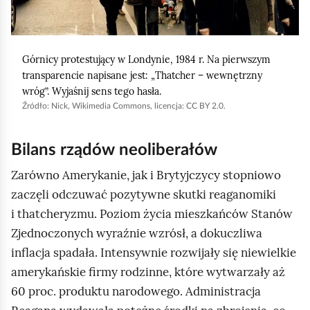
b
y
u
Górnicy protestujący w Londynie, 1984 r. Na pierwszym
r
transparencie napisane jest:
Thatcher
– wewnętrzny
u
wróg
. Wyjaśnij sens tego hasła.
c
Źródło:
Nick,
Wikimedia Commons
, licencja: CC BY 2.0.
h
o
Bilans rządów neoliberałów
m
Zarówno Amerykanie, jak i Brytyjczycy stopniowo
i
zaczęli odczuwać pozytywne skutki reaganomiki
ć
i thatcheryzmu. Poziom życia mieszkańców Stanów
p
Zjednoczonych wyraźnie wzrósł, a dokuczliwa
o
inflacja spadała. Intensywnie rozwijały się niewielkie
d
amerykańskie firmy rodzinne, które wytwarzały aż
g
60 proc. produktu narodowego. Administracja
l