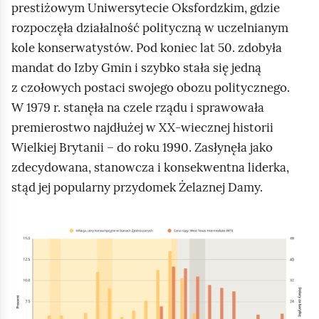
prestiżowym Uniwersytecie Oksfordzkim, gdzie
rozpoczęła działalność polityczną w uczelnianym
kole konserwatystów. Pod koniec lat 50. zdobyła
mandat do Izby Gmin i szybko stała się jedną
z czołowych postaci swojego obozu politycznego.
W 1979 r. stanęła na czele rządu i sprawowała
premierostwo najdłużej w XX‑wiecznej historii
Wielkiej Brytanii – do roku 1990. Zasłynęła jako
zdecydowana, stanowcza i konsekwentna liderka,
stąd jej popularny przydomek Żelaznej Damy.
K
l
i
k
n