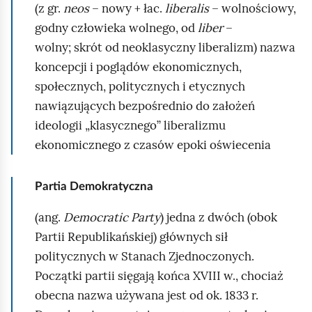
l
(z gr.
neos
– nowy + łac.
liberalis
– wolnościowy,
ą
godny człowieka wolnego, od
liber
–
d
wolny; skrót od neoklasyczny liberalizm) nazwa
koncepcji i poglądów ekonomicznych,
społecznych, politycznych i etycznych
nawiązujących bezpośrednio do założeń
ideologii „klasycznego” liberalizmu
ekonomicznego z czasów epoki oświecenia
Partia Demokratyczna
(ang.
Democratic Party
) jedna z dwóch (obok
Partii Republikańskiej) głównych sił
politycznych w Stanach Zjednoczonych.
Początki partii sięgają końca XVIII w., chociaż
obecna nazwa używana jest od ok. 1833 r.