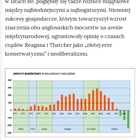
w latach 80. pogłębiły się także różnice majątkowe
między najbiedniejszymi a najbogatszymi. Niemniej
sukcesy gospodarcze, którym towarzyszył wzrost
znaczenia obu anglosaskich mocarstw na arenie
międzynarodowej, ugruntowały opinię o czasach
rządów
Reagana
i
Thatcher
jako „złotej erze
konserwatyzmu” i neoliberalizmu.
K
l
i
k
n
i
j
,