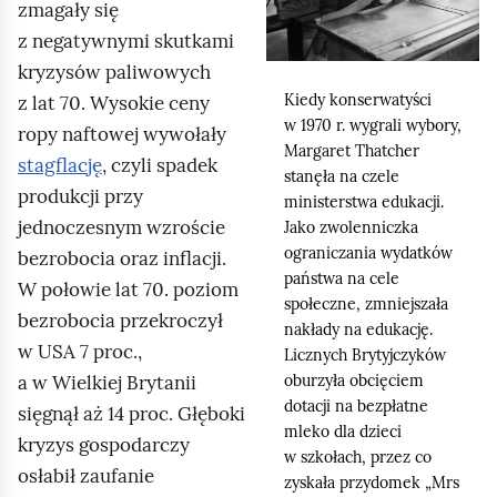
zmagały się
o
i
z negatywnymi skutkami
d
j
kryzysów paliwowych
g
,
Kiedy konserwatyści
z lat 70. Wysokie ceny
l
a
w 1970 r. wygrali wybory,
ropy naftowej wywołały
ą
b
Margaret
Thatcher
stagflację
, czyli spadek
d
stanęła na czele
y
produkcji przy
ministerstwa edukacji.
u
jednoczesnym wzroście
Jako zwolenniczka
r
ograniczania wydatków
bezrobocia oraz inflacji.
u
państwa na cele
W połowie lat 70. poziom
c
społeczne, zmniejszała
bezrobocia przekroczył
nakłady na edukację.
h
w USA 7 proc.,
Licznych Brytyjczyków
o
oburzyła obcięciem
a w Wielkiej Brytanii
m
dotacji na bezpłatne
sięgnął aż 14 proc. Głęboki
i
mleko dla dzieci
kryzys gospodarczy
w szkołach, przez co
ć
osłabił zaufanie
zyskała przydomek „
Mrs
p