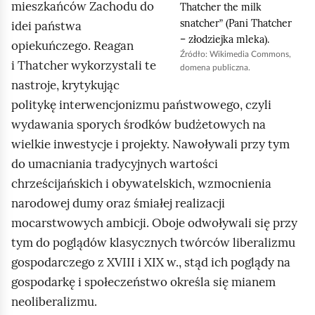
mieszkańców Zachodu do
Thatcher the milk
o
snatcher
” (Pani
Thatcher
idei państwa
d
– złodziejka mleka).
opiekuńczego.
Reagan
g
Źródło:
Wikimedia Commons
,
i
Thatcher
wykorzystali te
domena publiczna.
l
nastroje, krytykując
ą
politykę interwencjonizmu państwowego, czyli
d
wydawania sporych środków budżetowych na
wielkie inwestycje i projekty. Nawoływali przy tym
do umacniania tradycyjnych wartości
chrześcijańskich i obywatelskich, wzmocnienia
narodowej dumy oraz śmiałej realizacji
mocarstwowych ambicji. Oboje odwoływali się przy
tym do poglądów klasycznych twórców liberalizmu
gospodarczego z XVIII i XIX w., stąd ich poglądy na
gospodarkę i społeczeństwo określa się mianem
neoliberalizmu.