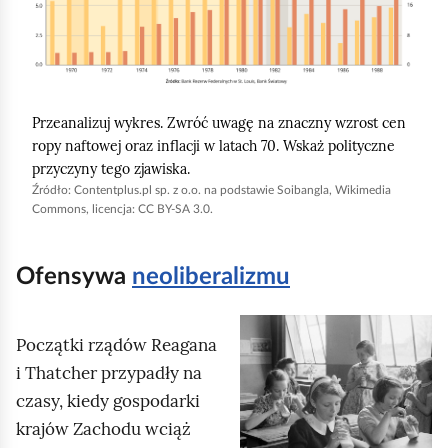
i
j
,
a
Przeanalizuj wykres. Zwróć uwagę na znaczny wzrost cen
b
ropy naftowej oraz inflacji w latach 70. Wskaż polityczne
y
przyczyny tego zjawiska.
u
Źródło:
Contentplus.pl sp. z o.o. na podstawie Soibangla,
Wikimedia
Commons
, licencja: CC BY-SA 3.0.
r
u
c
Ofensywa
neoliberalizmu
h
o
K
Początki rządów
Reagana
m
l
i
Thatcher
przypadły na
i
i
czasy, kiedy gospodarki
ć
k
krajów Zachodu wciąż
p
n