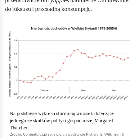
przedstawicielom
yuppies
nadmierne zamiłowanie
do luksusu i przesadną konsumpcję.
K
l
i
k
n
i
j
,
a
b
Na podstawie wykresu sformułuj wniosek dotyczący
y
jednego ze skutków polityki gospodarczej Margaret
u
Thatcher
.
r
Źródło:
Contentplus.pl sp. z o.o. na podstawie Richard G. Wilkinson &