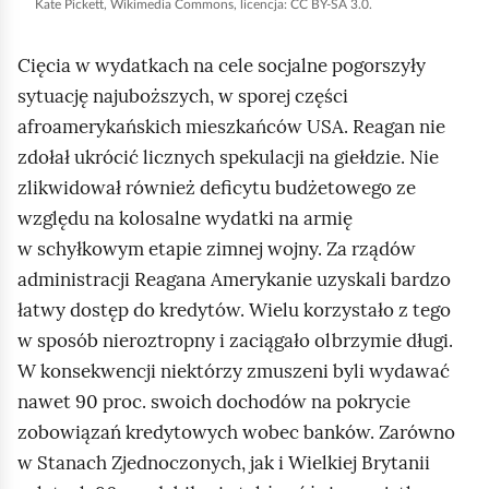
u
Kate Pickett,
Wikimedia Commons
, licencja: CC BY-SA 3.0.
c
Cięcia w wydatkach na cele socjalne pogorszyły
h
sytuację najuboższych, w sporej części
o
afroamerykańskich mieszkańców USA.
Reagan
nie
m
zdołał ukrócić licznych spekulacji na giełdzie. Nie
i
zlikwidował również deficytu budżetowego ze
ć
względu na kolosalne wydatki na armię
p
w schyłkowym etapie zimnej wojny. Za rządów
o
administracji Reagana Amerykanie uzyskali bardzo
d
łatwy dostęp do kredytów. Wielu korzystało z tego
g
w sposób nieroztropny i zaciągało olbrzymie długi.
l
W konsekwencji niektórzy zmuszeni byli wydawać
ą
nawet 90 proc. swoich dochodów na pokrycie
d
zobowiązań kredytowych wobec banków. Zarówno
w Stanach Zjednoczonych, jak i Wielkiej Brytanii