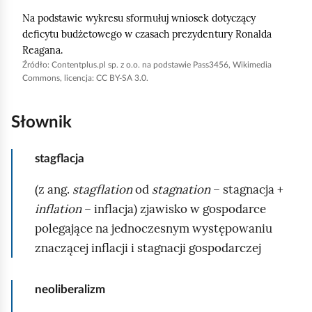
a
Na podstawie wykresu sformułuj wniosek dotyczący
b
deficytu budżetowego w czasach prezydentury Ronalda
y
Reagana.
u
Źródło:
Contentplus.pl sp. z o.o. na podstawie Pass3456,
Wikimedia
Commons
, licencja: CC BY-SA 3.0.
r
u
Słownik
c
h
stagflacja
o
m
(z ang.
stagflation
od
stagnation
– stagnacja +
i
inflation
– inflacja) zjawisko w gospodarce
ć
polegające na jednoczesnym występowaniu
p
znaczącej inflacji i stagnacji gospodarczej
o
d
neoliberalizm
g