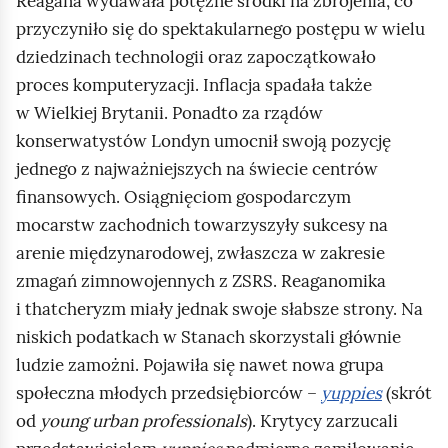
Reagana
wydawała potężne środki na zbrojenia, co
ą
przyczyniło się do spektakularnego postępu w wielu
d
dziedzinach technologii oraz zapoczątkowało
proces komputeryzacji. Inflacja spadała także
w Wielkiej Brytanii. Ponadto za rządów
konserwatystów Londyn umocnił swoją pozycję
jednego z najważniejszych na świecie centrów
finansowych. Osiągnięciom gospodarczym
mocarstw zachodnich towarzyszyły sukcesy na
arenie międzynarodowej, zwłaszcza w zakresie
zmagań zimnowojennych z ZSRS. Reaganomika
i thatcheryzm miały jednak swoje słabsze strony. Na
niskich podatkach w Stanach skorzystali głównie
ludzie zamożni. Pojawiła się nawet nowa grupa
społeczna młodych przedsiębiorców –
yuppies
(skrót
od
young urban professionals
). Krytycy zarzucali