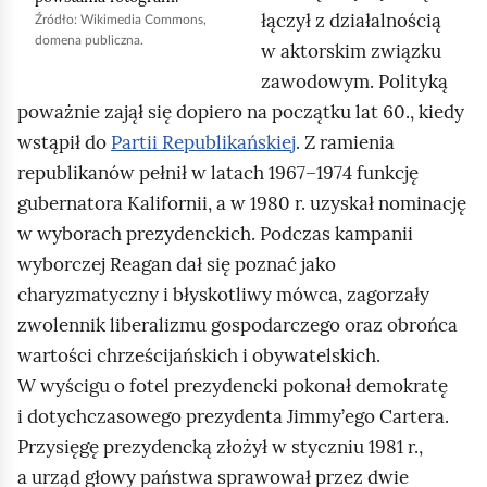
p
łączył z działalnością
Źródło:
Wikimedia Commons
,
o
domena publiczna.
w aktorskim związku
d
zawodowym. Polityką
g
poważnie zajął się dopiero na początku lat 60., kiedy
l
wstąpił do
Partii Republikańskiej
. Z ramienia
ą
republikanów pełnił w latach 1967–1974 funkcję
d
gubernatora Kalifornii, a w 1980 r. uzyskał nominację
w wyborach prezydenckich. Podczas kampanii
wyborczej
Reagan
dał się poznać jako
charyzmatyczny i błyskotliwy mówca, zagorzały
zwolennik liberalizmu gospodarczego oraz obrońca
wartości chrześcijańskich i obywatelskich.
W wyścigu o fotel prezydencki pokonał demokratę
i dotychczasowego prezydenta
Jimmy’ego Cartera
.
Przysięgę prezydencką złożył w styczniu 1981 r.,
a urząd głowy państwa sprawował przez dwie