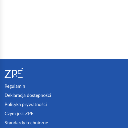
S
t
o
p
Regulamin
k
Deklaracja dostępności
a
Polityka prywatności
z
Czym jest ZPE
p
Standardy techniczne
e