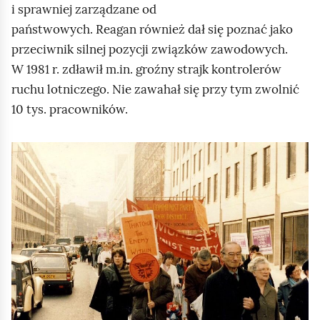
i sprawniej zarządzane od
państwowych.
Reagan
również dał się poznać jako
przeciwnik silnej pozycji związków zawodowych.
W 1981 r. zdławił m.in. groźny strajk kontrolerów
ruchu lotniczego. Nie zawahał się przy tym zwolnić
10 tys. pracowników.
K
l
i
k
n
i
j
,
a