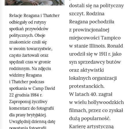
e
n
dostali się na polityczny
a
ś
i
c
szczyt. Rodzina
Relacje
Reagana
i
Thatcher
j
c
z
Reagana
pochodziła
odbiegały od rutyny
,
y
i
spotkań przywódców
z prowincjonalnej
a
t
politycznych. Oboje
miejscowości Tampico
n
b
znakomicie czuli się
w stanie Illinois. Ronald
i
w swoim towarzystwie,
y
urodził się w 1911 r. jako
k
często żartowali oraz
u
ó
syn sprzedawcy butów
spędzali czas w gronie
r
w
rodzinnym. Na zdjęciu
oraz aktywistki
u
widzimy
Reagana
lokalnych organizacji
c
i
Thatcher
podczas
protestanckich.
spotkania w
Camp David
h
W latach 40. zagrał
22 grudnia 1984 r.
o
w wielu hollywoodzkich
Zaproponuj życzliwy
m
komentarz do fotografii
filmach, przez co zyskał
i
dla prasy brytyjskiej.
dużą popularność.
ć
Uwzględnij dzienną datę
Karierę artystyczną
powstania fotografii.