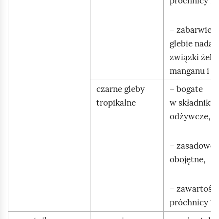
próchnicy 1
– zabarwien
glebie nadaj
związki żela
manganu i gl
czarne gleby
– bogate
tropikalne
w składniki
odżywcze,
– zasadowe 
obojętne,
– zawartość
próchnicy 1,