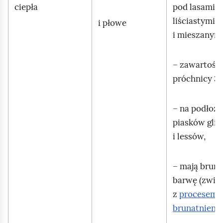
ciepła
pod lasami
liściastymi
i płowe
i mieszanymi
– zawartość
próchnicy 3
– na podłożu 
piasków glin
i lessów,
– mają brun
barwę (zwią
z
procesem
brunatnienia