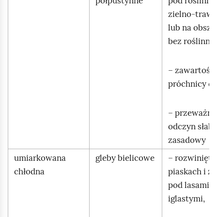
półpustynne
pod roślinno
zielno‑trawi
lub na obsza
bez roślinnoś
– zawartość
próchnicy do
– przeważni
odczyn słab
zasadowy
umiarkowana
gleby bielicowe
– rozwinięte
chłodna
piaskach i ż
pod lasami
iglastymi,