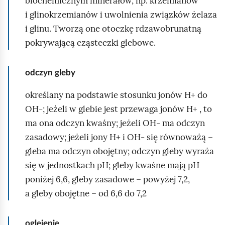
biochemicznym minerałów, np. krzemianów
i glinokrzemianów i uwolnienia związków żelaza
i glinu. Tworzą one otoczkę rdzawobrunatną
pokrywającą cząsteczki glebowe.
odczyn gleby
określany na podstawie stosunku jonów H+ do
OH-; jeżeli w glebie jest przewaga jonów H+ , to
ma ona odczyn kwaśny; jeżeli OH- ma odczyn
zasadowy; jeżeli jony H+ i OH- się równoważą –
gleba ma odczyn obojętny; odczyn gleby wyraża
się w jednostkach pH; gleby kwaśne mają pH
poniżej 6,6, gleby zasadowe – powyżej 7,2,
a gleby obojętne – od 6,6 do 7,2
oglejenie