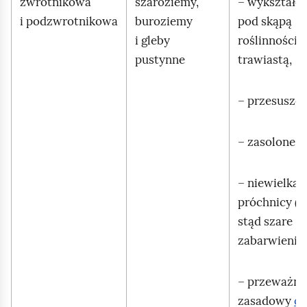
zwrotnikowa
szaroziemy,
– wykształc
i podzwrotnikowa
buroziemy
pod skąpą
i gleby
roślinnością
pustynne
trawiastą,
– przesuszon
– zasolone
– niewielka i
próchnicy (ok
stąd szare
zabarwienie 
– przeważnie
zasadowy
od