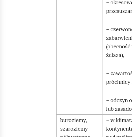
– okresowo
przesuszane
– czerwone
zabarwienie
(obecność t
żelaza),
– zawartość
próchnicy 3
– odczyn ob
lub zasadow
buroziemy,
– w klimata
szaroziemy
kontynental