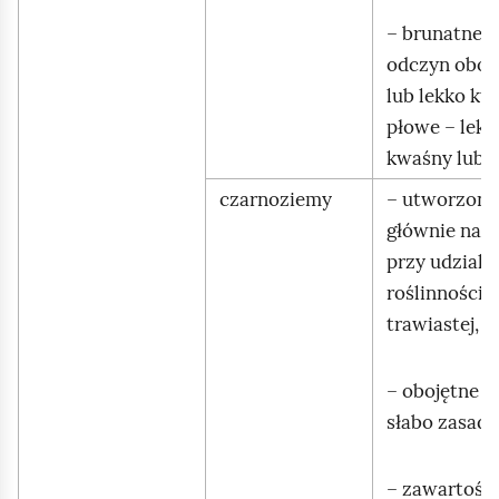
– brunatne –
odczyn oboj
lub lekko kw
płowe – lekk
kwaśny lub 
czarnoziemy
– utworzone
głównie na l
przy udziale
roślinności
trawiastej,
– obojętne l
słabo zasad
– zawartość