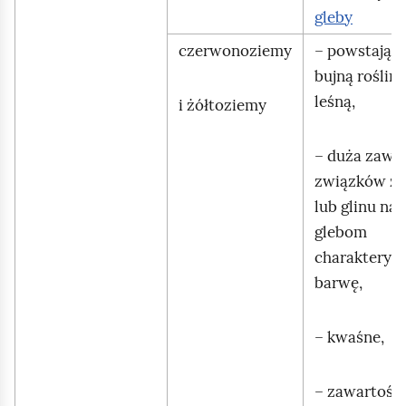
gleby
czerwonoziemy
– powstają 
bujną roślin
leśną,
i żółtoziemy
– duża zawa
związków że
lub glinu nad
glebom
charakterys
barwę,
– kwaśne,
– zawartość