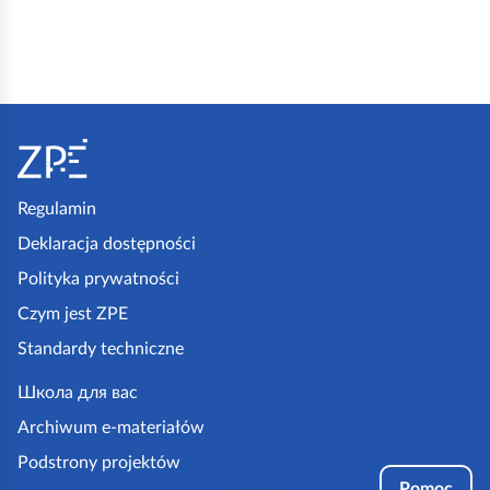
S
t
o
p
Regulamin
k
Deklaracja dostępności
a
Polityka prywatności
z
Czym jest ZPE
p
Standardy techniczne
e
.
Школа для вас
g
Archiwum e-materiałów
o
Podstrony projektów
v
Pomoc