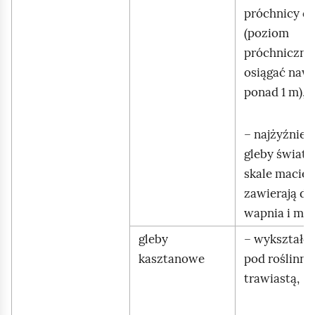
próchnicy d
(poziom
próchniczny
osiągać naw
ponad 1 m),
– najżyźniej
gleby świata,
skale macier
zawierają d
wapnia i ma
gleby
– wykształc
kasztanowe
pod roślinno
trawiastą,