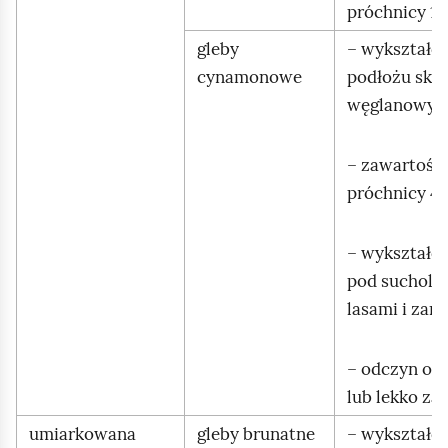
próchnicy 1
gleby
– wykształc
cynamonowe
podłożu skał
węglanowyc
– zawartość
próchnicy 4
– wykształc
pod sucholu
lasami i zaro
– odczyn ob
lub lekko z
umiarkowana
gleby brunatne
– wykształc