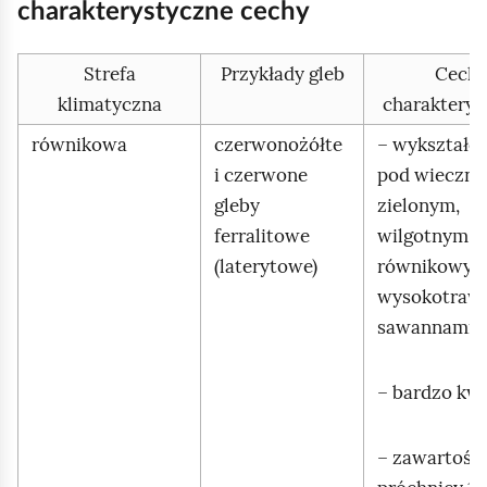
e
charakterystyczne cechy
a
ś
c
c
Strefa
Przykłady gleb
Cech
z
y
i
klimatyczna
charakterys
t
równikowa
czerwonożółte
– wykształc
n
i czerwone
pod wieczni
i
gleby
zielonym,
k
ó
ferralitowe
wilgotnym l
w
(laterytowe)
równikowym
wysokotrawi
sawannami,
– bardzo kw
– zawartość