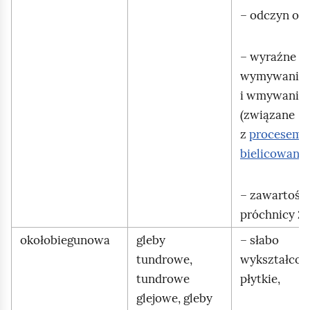
– odczyn obo
– wyraźne p
wymywania
i wmywania
(związane
z
procesem
bielicowania
– zawartość
próchnicy 2
okołobiegunowa
gleby
– słabo
tundrowe,
wykształcon
tundrowe
płytkie,
glejowe, gleby