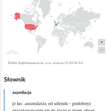
a
ś
w
i
a
t
+
a
-
,
M
Źródło:
Englishsquare
.pl sp. z o.o., licencja: CC BY-SA 3.0.
o
d
Słownik
e
l
asymilacja
e
i
(z łac.
assimilatio
, od
silimils
– podobny)
n
przystosowanie się do życia w innej, obcej