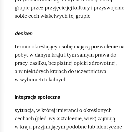
t
grupie przez przyjęcie jej kultury i przyswojenie
e
sobie cech właściwych tej grupie
g
r
denizen
a
termin określający osobę mającą pozwolenie na
c
pobyt w danym kraju i tym samym prawa do
j
pracy, zasiłku, bezpłatnej opieki zdrowotnej,
i
a w niektórych krajach do uczestnictwa
n
w wyborach lokalnych
a
p
r
integracja społeczna
z
sytuacja, w której imigranci o określonych
y
cechach (płeć, wykształcenie, wiek) zajmują
k
w kraju przyjmującym podobne lub identyczne
ł