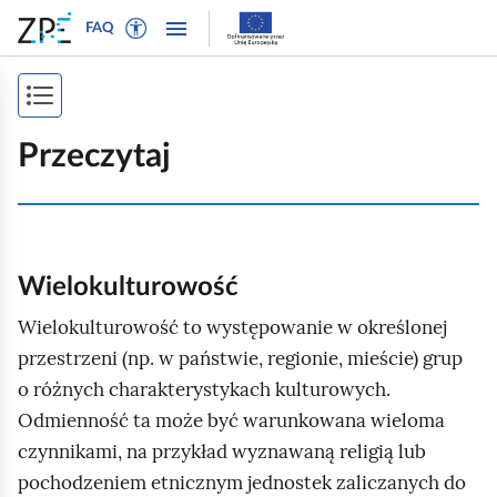
W
P
P
P
FAQ
ł
r
r
o
ą
z
z
k
c
e
e
P
a
z
j
j
ż
o
t
d
d
Przeczytaj
n
r
ź
ź
k
a
y
d
d
a
w
b
o
o
i
ż
t
n
t
g
e
a
r
s
Wielokulturowość
a
k
w
e
p
c
Wielokulturowość to występowanie w określonej
s
i
ś
j
i
przestrzeni (np. w państwie, regionie, mieście) grup
t
g
c
ę
o
a
i
o różnych charakterystykach kulturowych.
s
w
c
Odmienność ta może być warunkowana wieloma
t
y
j
czynnikami, na przykład wyznawaną religią lub
r
d
i
pochodzeniem etnicznym jednostek zaliczanych do
l