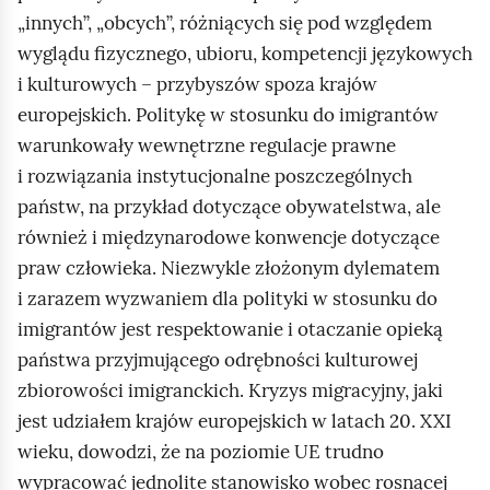
l
„innych”, „obcych”, różniących się pod względem
ą
wyglądu fizycznego, ubioru, kompetencji językowych
d
i kulturowych – przybyszów spoza krajów
europejskich. Politykę w stosunku do imigrantów
warunkowały wewnętrzne regulacje prawne
i rozwiązania instytucjonalne poszczególnych
państw, na przykład dotyczące obywatelstwa, ale
również i międzynarodowe konwencje dotyczące
praw człowieka. Niezwykle złożonym dylematem
i zarazem wyzwaniem dla polityki w stosunku do
imigrantów jest respektowanie i otaczanie opieką
państwa przyjmującego odrębności kulturowej
zbiorowości imigranckich. Kryzys migracyjny, jaki
jest udziałem krajów europejskich w latach 20. XXI
wieku, dowodzi, że na poziomie UE trudno
wypracować jednolite stanowisko wobec rosnącej