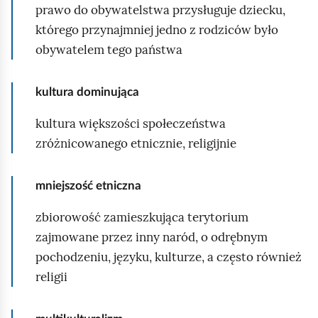
prawo do obywatelstwa przysługuje dziecku,
ń
którego przynajmniej jedno z rodziców było
s
obywatelem tego państwa
t
w
kultura dominująca
.
n
kultura większości społeczeństwa
a
zróżnicowanego etnicznie, religijnie
k
t
mniejszość etniczna
ó
r
zbiorowość zamieszkująca terytorium
e
zajmowane przez inny naród, o odrębnym
j
pochodzeniu, języku, kulturze, a często również
z
religii
a
z