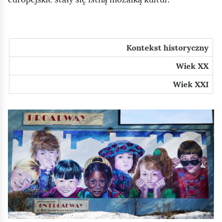
Kontekst historyczny
Wiek XX
Wiek XXI
K
l
i
k
n
i
j
,