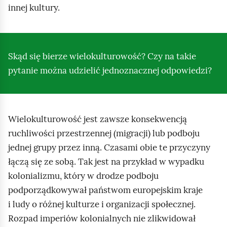
e
innej kultury.
a
ś
c
c
z
y
i
Skąd się bierze wielokulturowość? Czy na takie
t
pytanie można udzielić jednoznacznej odpowiedzi?
n
i
k
ó
Wielokulturowość jest zawsze konsekwencją
w
ruchliwości przestrzennej (migracji) lub podboju
jednej grupy przez inną. Czasami obie te przyczyny
łączą się ze sobą. Tak jest na przykład w wypadku
kolonializmu, który w drodze podboju
podporządkowywał państwom europejskim kraje
i ludy o różnej kulturze i organizacji społecznej.
Rozpad imperiów kolonialnych nie zlikwidował