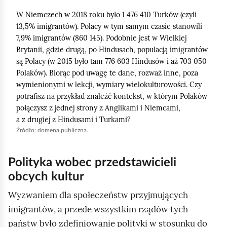
a
W Niemczech w 2018 roku było 1 476 410 Turków (czyli
b
13,5% imigrantów). Polacy w tym samym czasie stanowili
y
7,9% imigrantów (860 145). Podobnie jest w Wielkiej
u
Brytanii, gdzie drugą, po Hindusach, populacją imigrantów
są Polacy (w 2015 było tam 776 603 Hindusów i aż 703 050
r
Polaków). Biorąc pod uwagę te dane, rozważ inne, poza
u
wymienionymi w lekcji, wymiary wielokulturowości. Czy
c
potrafisz na przykład znaleźć kontekst, w którym Polaków
h
połączysz z jednej strony z Anglikami i Niemcami,
o
a z drugiej z Hindusami i Turkami?
Źródło:
domena publiczna.
m
i
ć
Polityka wobec przedstawicieli
p
obcych kultur
o
Wyzwaniem dla społeczeństw przyjmujących
d
imigrantów, a przede wszystkim rządów tych
g
państw było zdefiniowanie polityki w stosunku do