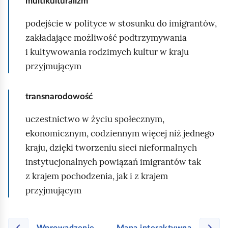
multikulturalizm
n
podejście w polityce w stosunku do imigrantów,
a
zakładające możliwość podtrzymywania
c
i kultywowania rodzimych kultur w kraju
z
przyjmującym
o
n
e
transnarodowość
s
uczestnictwo w życiu społecznym,
ą
ekonomicznym, codziennym więcej niż jednego
:
kraju, dzięki tworzeniu sieci nieformalnych
[
instytucjonalnych powiązań imigrantów tak
b
z krajem pochodzenia, jak i z krajem
o
przyjmującym
l
d
]