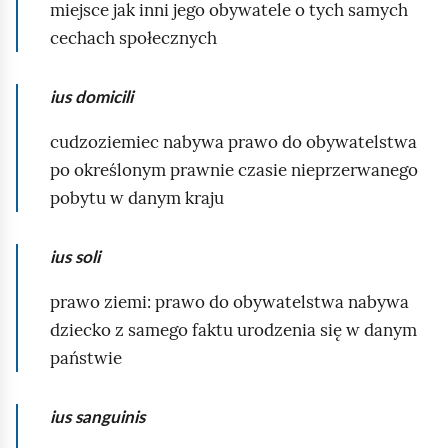
miejsce jak inni jego obywatele o tych samych
a
cechach społecznych
d
z
ius domicili
i
e
cudzoziemiec nabywa prawo do obywatelstwa
w
po określonym prawnie czasie nieprzerwanego
y
pobytu w danym kraju
b
r
ius soli
a
n
prawo ziemi: prawo do obywatelstwa nabywa
y
dziecko z samego faktu urodzenia się w danym
c
państwie
h
p
ius sanguinis
a