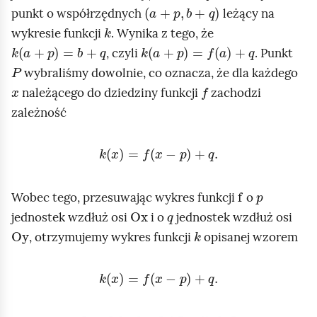
z
a
a
+
p
,
b
+
q
t
punkt o współrzędnych
leżący na
e
y
a
r
k
k
wykresie funkcji
. Wynika z tego, że
m
s
n
z
k
a
+
p
=
b
+
q
k
a
+
p
=
f
a
+
q
i
, czyli
. Punkt
a
u
i
a
P
w
wybraliśmy dowolnie, co oznacza, że dla każdego
j
a
n
n
x
f
z
należącego do dziedziny funkcji
zachodzi
i
i
d
zależność
a
ę
ł
c
k
x
=
f
x
-
p
+
q
.
u
i
ż
e
f
p
o
w
Wobec tego, przesuwając wykres funkcji
o
Ox
q
s
y
jednostek wzdłuż osi
i o
jednostek wzdłuż osi
Oy
k
i
k
, otrzymujemy wykres funkcji
opisanej wzorem
O
r
X
k
x
=
f
x
-
p
+
q
.
e
.
s
N
u