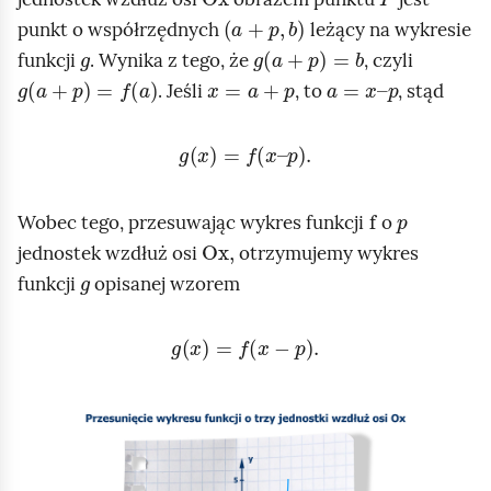
e
a
+
p
,
b
a
punkt o współrzędnych
leżący na wykresie
ś
g
g
a
+
p
=
b
c
funkcji
. Wynika z tego, że
, czyli
c
z
g
a
+
p
=
f
a
x
=
a
+
p
a
=
x
–
p
. Jeśli
, to
, stąd
y
i
t
g
(
x
)
=
f
(
x
–
p
)
.
n
i
k
f
p
Wobec tego, przesuwając wykres funkcji
o
ó
Ox
,
jednostek wzdłuż osi
otrzymujemy wykres
w
g
funkcji
opisanej wzorem
g
x
=
f
x
-
p
.
A
n
i