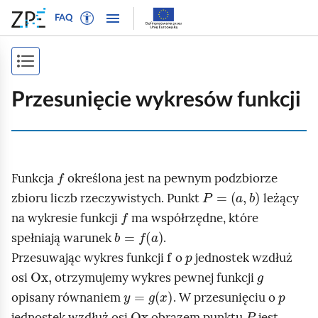
W
P
P
P
FAQ
ł
r
r
o
ą
z
z
k
c
e
e
P
a
z
j
j
ż
o
t
d
d
Przesunięcie wykresów funkcji
n
r
ź
ź
k
a
y
d
d
a
w
b
o
o
i
ż
t
n
t
f
g
Funkcja
określona jest na pewnym podzbiorze
e
a
r
s
a
P
=
a
,
b
k
w
e
zbioru liczb rzeczywistych. Punkt
leżący
p
c
f
s
i
ś
na wykresie funkcji
ma współrzędne, które
j
i
b
=
f
a
t
g
c
spełniają warunek
.
ę
o
a
i
f
p
s
Przesuwając wykres funkcji
o
jednostek wzdłuż
w
c
Ox
,
g
t
osi
otrzymujemy wykres pewnej funkcji
y
j
y
=
g
x
p
r
opisany równaniem
. W przesunięciu o
d
i
Ox
P
l
jednostek wzdłuż osi
obrazem punktu
jest