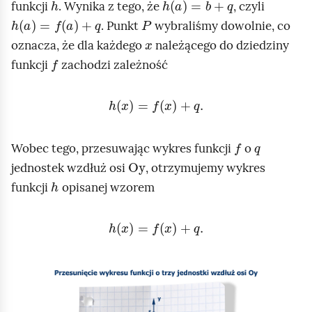
funkcji
. Wynika z tego, że
, czyli
e
y
a
r
h
a
=
f
a
+
q
P
. Punkt
wybraliśmy dowolnie, co
m
s
n
z
x
oznacza, że dla każdego
należącego do dziedziny
a
u
i
a
f
funkcji
zachodzi zależność
j
a
n
n
i
i
h
x
=
f
x
+
q
.
a
ę
c
f
q
i
Wobec tego, przesuwając wykres funkcji
o
Oy
e
jednostek wzdłuż osi
, otrzymujemy wykres
h
w
funkcji
opisanej wzorem
y
h
x
=
f
x
+
q
.
k
r
e
A
s
n
u
i