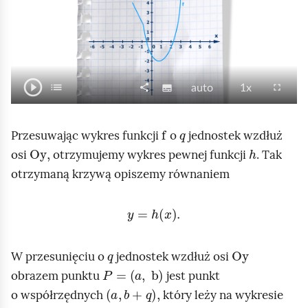
m
a
c
j
play_circle_outline
O
a
list
P
share
N
J
P
fullscreen
subtitles
auto
1x
S
U
e
d
p
a
a
r
p
ł
d
n
t
p
k
ę
o
i
f
q
y
o
Przesuwając wykres funkcji
o
jednostek wzdłuż
w
i
o
d
e
s
k
Oy
,
h
s
osi
otrzymujemy wykres pewnej funkcji
. Tak
k
ó
s
ś
k
t
a
r
t
otrzymaną krzywą opiszemy równaniem
r
a
y
ć
o
r
z
ę
n
z
o
ś
e
u
p
y
=
h
x
.
/
d
ć
ś
n
j
Z
t
o
c
i
e
a
q
Oy
w
d
i
W przesunięciu o
jednostek wzdłuż osi
j
p
t
P
=
(
a
,
b
)
a
t
obrazem punktu
jest punkt
r
r
a
,
b
+
q
,
r
w
o współrzędnych
który leży na wykresie
z
z
z
a
h
h
a
=
b
+
q