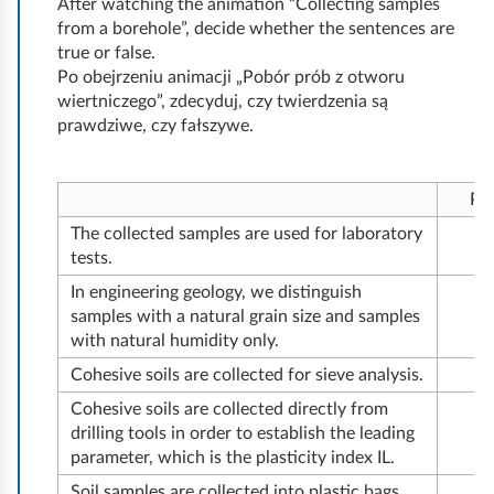
l
u
c
t
After watching the animation “Collecting samples
s
g
r
l
c
u
f
from a borehole”, decide whether the sentences are
u
e
a
k
s
r
e
e
e
true or false.
s
e
s
l
s
o
n
m
s
e
Po obejrzeniu animacji „Pobór prób z otworu
c
e
i
p
r
t
n
wiertniczego”, zdecyduj, czy twierdzenia są
e
e
t
t
e
t
e
prawdziwe, czy fałszywe.
n
n
i
y
e
h
r
t
t
d
o
e
e
s
s
Pr
n
p
d
r
m
The collected samples are used for laboratory
o
r
d
e
tests.
e
f
o
u
g
t
In engineering geology, we distinguish
d
b
r
samples with a natural grain size and samples
a
h
r
l
i
with natural humidity only.
r
o
i
e
n
Cohesive soils are collected for sieve analysis.
d
d
l
m
g
Cohesive soils are collected directly from
i
s
l
s
d
drilling tools in order to establish the leading
n
o
i
parameter, which is the plasticity index IL.
e
r
g
f
n
n
Soil samples are collected into plastic bags,
i