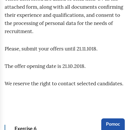
,
attached form, along with all documents confirming
k
their experience and qualifications, and consent to
t
the processing of personal data for the needs of
ó
recruitment.
r
e
Please, submit your offers until 21.11.1018.
m
o
The offer opening date is 21.10.2018.
ż
n
We reserve the right to contact selected candidates.
a
u
z
y
s
Pomoc
k
Exercise
6