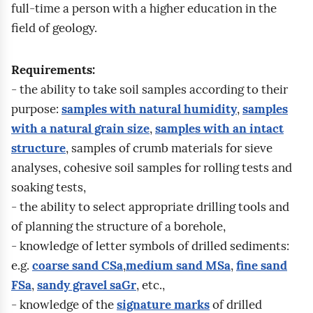
full‑time a person with a higher education in the
w
o
i
field of geology.
i
m
a
ł
i
g
y
Requirements:
a
r
s
- the ability to take soil samples according to their
r
u
i
purpose:
samples with natural humidity
,
samples
ó
n
ę
with a natural grain size
,
samples with an intact
w
t
p
structure
, samples of crumb materials for sieve
z
ó
o
analyses, cohesive soil samples for rolling tests and
a
w
d
soaking tests,
p
.
c
- the ability to select appropriate drilling tools and
o
z
of planning the structure of a borehole,
m
a
- knowledge of letter symbols of drilled sediments:
o
s
e.g.
coarse sand CSa
,
medium sand MSa
,
fine sand
c
w
FSa
,
sandy gravel saGr
, etc.,
ą
i
- knowledge of the
signature marks
of drilled
s