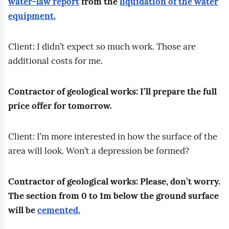
water‑law report
from the
liquidation of the water
m
m
i
y
z
equipment.
(
e
e
c
i
w
n
o
z
w
Client: I didn’t expect so much work. Those are
i
t
m
ą
i
additional costs for me.
e
s
a
c
e
r
:
w
e
r
Contractor of geological works: I’ll prepare the full
t
c
i
d
t
price offer for tomorrow.
n
o
a
o
n
i
n
j
b
i
k
Client: I’m more interested in how the surface of the
t
ą
o
c
i
area will look. Won’t a depression be formed?
e
u
r
z
e
n
s
u
y
m
t
Contractor of geological works: Please, don’t worry.
t
n
c
)
o
The section from 0 to 1m below the ground surface
a
a
h
.
f
will be
cemented.
l
r
d
W
o
e
z
o