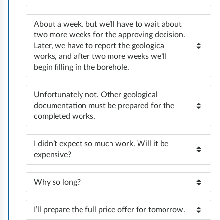
o
e
n
z
i
m
e
s
i
d
d
c
4
P
About a week, but we’ll have to wait about
p
w
o
o
:
p
o
two more weeks for the approving decision.
z
m
o
i
z
Later, we have to report the geological
b
o
y
5
j
e
i
works, and after two more weeks we’ll
o
:
r
c
o
begin filling in the borehole.
a
r
r
o
h
m
w
c
u
6
s
d
P
Unfortunately not. Other geological
i
e
:
n
i
o
o
documentation must be prepared for the
ł
n
a
z
completed works.
t
p
y
i
i
r
y
r
s
a
o
z
P
I didn’t expect so much work. Will it be
.
o
m
i
g
o
expensive?
ę
A
7
b
ę
r
z
d
:
n
l
i
p
u
P
Why so long?
z
i
o
e
o
n
o
i
m
m
m
z
d
t
8
P
I’ll prepare the full price offer for tomorrow.
w
a
i
ó
c
:
ó