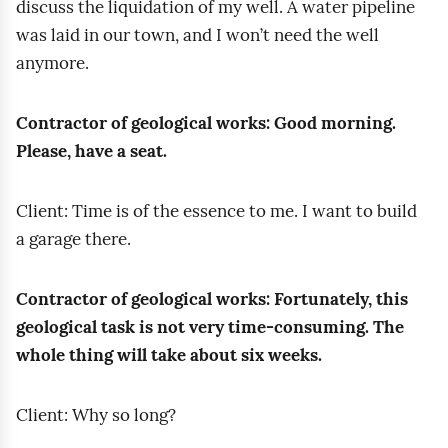
discuss the liquidation of my well. A water pipeline
i
b
s
r
e
)
was laid in our town, and I won’t need the well
e
g
t
c
n
.
anymore.
r
r
h
e
o
W
o
u
a
ń
w
s
Contractor of geological works: Good morning.
w
n
t
,
y
p
Please, have a seat.
n
t
c
a
m
ó
i
u
a
(
l
k
i
Client: Time is of the essence to me. I want to build
n
p
w
n
i
a garage there.
b
r
i
i
e
w
e
a
e
e
m
o
o
Contractor of geological works: Fortunately, this
c
r
o
d
d
b
geological task is not very time‑consuming. The
o
t
m
o
y
t
whole thing will take about six weeks.
w
n
a
s
w
a
n
i
w
p
i
i
Client: Why so long?
k
i
r
t
n
k
i
a