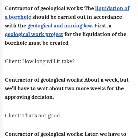
a
r
e
i
Contractor of geological works: The
liquidation of
e
j
w
a
d
e
a borehole
should be carried out in accordance
m
ą
w
k
a
m
with the
geological and mining law.
First, a
)
u
i
c
s
t
geological work project
for the liquidation of the
.
s
e
i
a
e
borehole must be created.
W
t
r
e
r
s
a
c
w
r
e
p
l
Client: How long will it take?
e
i
e
n
ó
e
ń
e
s
o
l
n
Contractor of geological works: About a week, but
,
r
u
w
n
i
we’ll have to wait about two more weeks for the
a
c
l
y
i
a
approving decision.
e
t
m
e
d
p
ń
o
(
o
o
Client: That’s not good.
r
,
f
w
m
t
a
o
g
i
a
y
c
r
Contractor of geological works: Later, we have to
e
e
w
c