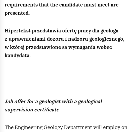
b
requirements that the candidate must meet are
o
i
t
l
presented.
s
ę
ó
e
ó
p
w
m
b
Hipertekst przedstawia ofertę pracy dla geologa
o
.
ó
w
z uprawnieniami dozoru i nadzoru geologicznego,
d
w
y
w której przedstawione są wymagania wobec
c
,
k
kandydata.
z
k
o
a
t
n
s
ó
y
w
r
w
i
e
a
e
Job offer for a geologist with a geological
p
n
r
supervision certificate
o
i
c
j
a
e
The Engineering Geology Department will employ on
a
p
n