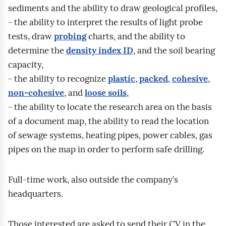
e
sediments and the ability to draw geological profiles,
o
r
- the ability to interpret the results of light probe
n
c
tests, draw
probing
charts, and the ability to
d
e
determine the
density index ID
, and the soil bearing
o
n
capacity,
r
i
- the ability to recognize
plastic
,
packed
,
cohesive
,
a
a
non‑cohesive
, and
loose soils
,
z
g
- the ability to locate the research area on the basis
p
r
of a document map, the ability to read the location
a
u
of sewage systems, heating pipes, power cables, gas
r
n
pipes on the map in order to perform safe drilling.
a
t
m
ó
e
Full‑time work, also outside the company’s
w
t
headquarters.
.
r
y
Those interested are asked to send their CV in the