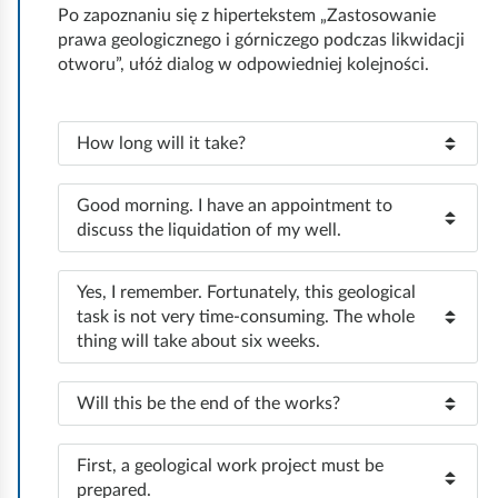
s
e
Po zapoznaniu się z hipertekstem „Zastosowanie
r
d
o
prawa geologicznego i górniczego podczas likwidacji
t
r
u
o
j
otworu”, ułóż dialog w odpowiedniej kolejności.
a
a
n
p
a
l
l
a
r
w
e
c
P
How long will it take?
r
o
i
n
o
o
z
b
ł
z
i
m
P
Good morning. I have an appointment to
ę
l
i
y
a
o
discuss the liquidation of my well.
p
d
o
e
s
z
d
o
m
z
m
i
i
1
o
P
Yes, I remember. Fortunately, this geological
s
i
o
ó
ę
:
o
task is not very time-consuming. The whole
t
i
m
w
w
z
p
thing will take about six weeks.
2
y
t
i
i
,
o
:
c
i
o
e
k
P
d
Will this be the end of the works?
m
z
o
r
o
t
c
3
ą
n
z
t
:
ó
P
z
First, a geological work project must be
i
c
a
n
o
prepared.
r
a