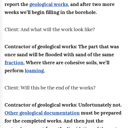
o
a
report the
geological works,
and after two more
o
r
i
z
w
z
weeks we’ll begin filling in the borehole.
p
t
a
ą
n
i
h
n
j
c
i
c
y
Client: And what will the work look like?
i
ą
e
k
h
s
k
u
d
i
r
i
i
Contractor of geological works: The part that was
s
o
e
o
c
e
once sand will be flooded with sand of the same
t
b
m
d
a
m
fraction.
Where there are cohesive soils, we’ll
a
o
t
z
l
)
perform
loaming.
l
r
e
a
m
.
e
u
r
j
e
W
Client: Will this be the end of the works?
n
n
e
e
a
s
i
a
n
.
s
p
a
r
Contractor of geological works: Unfortunately not.
o
u
ó
d
z
Other geological documentation
must be prepared
w
r
l
o
ę
for the completed works. And then just the
y
e
n
t
d