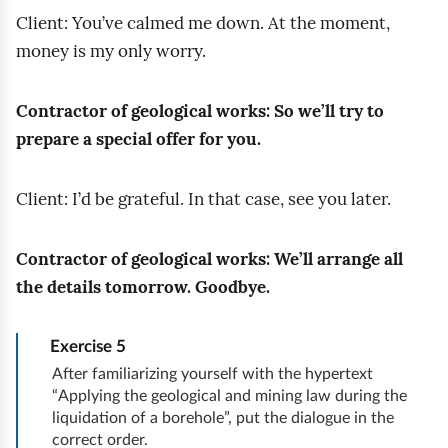
s
r
n
Client: You’ve calmed me down. At the moment,
ę
p
p
g
i
money is my only worry.
d
r
ó
a
a
z
o
l
n
d
Contractor of geological works: So we’ll try to
i
b
n
i
o
prepare a special offer for you.
w
l
i
c
t
i
e
e
m
y
e
m
Client: I’d be grateful. In that case, see you later.
o
a
c
r
ó
m
t
z
t
w
Contractor of geological works: We’ll arrange all
a
t
ą
n
,
the details tomorrow. Goodbye.
w
e
c
i
k
i
r
e
c
t
a
Exercise
5
,
d
z
ó
j
After familiarizing yourself with the hypertext
m
o
y
r
“Applying the geological and mining law during the
ą
i
b
c
liquidation of a borehole”, put the dialogue in the
e
u
n
o
correct order.
h
p