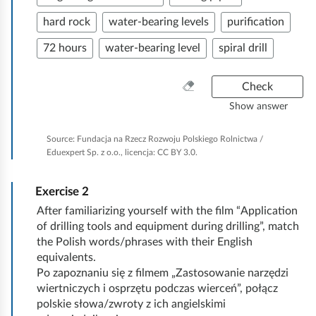
d
f
)
r
hard rock
water-bearing levels
purification
r
i
.
a
i
72 hours
water-bearing level
spiral drill
e
T
n
l
l
h
g
l
C
Check
d
e
e
l
i
Show answer
e
y
e
m
n
m
a
d
e
Source:
Fundacja na Rzecz Rozwoju Polskiego Rolnictwa /
g
n
p
Eduexpert Sp. z o.o., licencja: CC BY 3.0.
i
n
e
d
l
s
t
v
i
o
Exercise
2
e
c
s
r
y
r
After familiarizing yourself with the film “Application
u
r
e
y
of drilling tools and equipment during drilling”, match
e
s
e
t
the Polish words/phrases with their English
c
e
s
g
h
equivalents.
t
(
i
Po zapoznaniu się z filmem „Zastosowanie narzędzi
t
a
o
n
wiertniczych i osprzętu podczas wierceń”, połącz
a
h
r
r
g
polskie słowa/zwroty z ich angielskimi
d
e
d