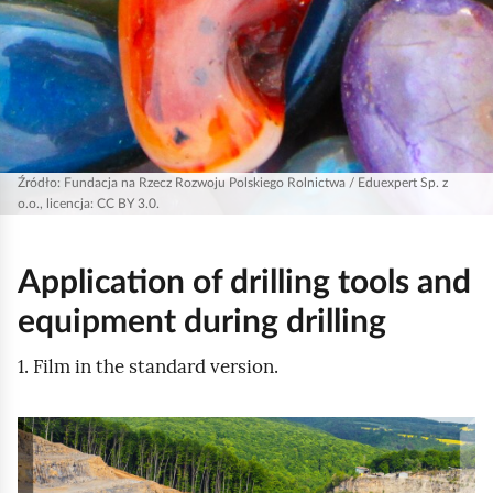
Źródło:
Fundacja na Rzecz Rozwoju Polskiego Rolnictwa / Eduexpert Sp. z
o.o., licencja: CC BY 3.0.
Application of drilling tools and
equipment during drilling
1. Film in the standard version.
T
h
e