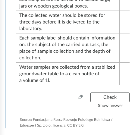
t
c
g
jars or wooden geological boxes.
c
l
h
o
t
The collected water should be stored for
o
l
e
l
three days before it is delivered to the
o
u
i
s
l
laboratory.
o
n
n
e
e
Each sample label should contain information
l
t
g
on: the subject of the carried out task, the
l
c
s
e
.
place of sample collection and the depth of
e
t
f
collection.
r
F
c
i
o
e
i
Water samples are collected from a stabilized
t
n
r
groundwater table to a clean bottle of
d
l
i
g
a volume of 1l.
t
d
m
o
s
h
u
p
n
o
C
Check
e
r
r
l
o
i
Show answer
p
i
z
e
f
l
r
a
n
e
Source:
Fundacja na Rzecz Rozwoju Polskiego Rolnictwa /
d
a
o
n
g
Eduexpert Sp. z o.o., licencja: CC BY 3.0.
d
r
n
e
b
d
s