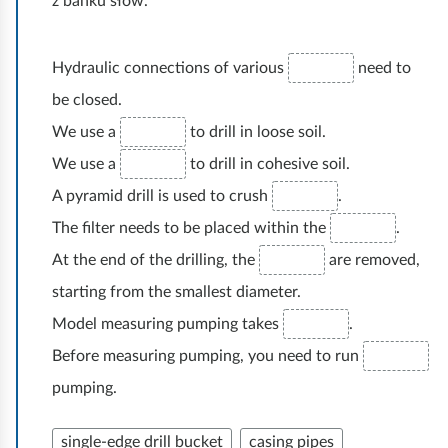
z banku słów.
r
i
m
T
s
n
p
h
a
Hydraulic connections of various
need to
g
l
e
t
be closed.
d
o
y
i
i
We use a
to drill in loose soil.
y
d
o
r
We use a
to drill in cohesive soil.
e
i
n
e
e
s
A pyramid drill is used to crush
.
b
c
(
c
The filter needs to be placed within the
.
e
t
a
u
At the end of the drilling, the
are removed,
t
o
d
s
w
starting from the smallest diameter.
r
r
s
e
Model measuring pumping takes
.
a
i
t
e
n
Before measuring pumping, you need to run
l
h
n
d
pumping.
l
e
a
a
e
a
single-edge drill bucket
casing pipes
r
r