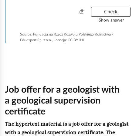
o
i
o
c
w
z
z
w
m
e
C
Check
j
i
,
a
9
.
l
r
o
Show answer
a
k
:
s
e
m
t
p
t
a
w
1
Source:
Fundacja na Rzecz Rozwoju Polskiego Rolnictwa /
n
r
n
ó
0
Eduexpert Sp. z o.o., licencja: CC BY 3.0.
i
e
i
z
:
r
e
v
c
e
e
e
r
z
d
p
r
c
y
y
s
o
e
t
c
t
j
n
h
Job offer for a geologist with
h
a
a
i
i
d
w
n
a geological supervision
w
a
o
g
i
i
certificate
g
p
a
ł
r
r
The hypertext material is a job offer for a geologist
s
y
u
o
with a geological supervision certificate. The
p
s
n