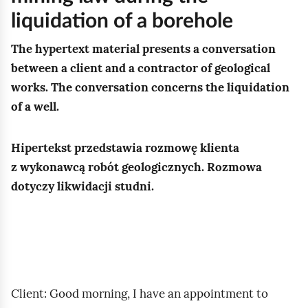
i
o
o
n
liquidation of a borehole
o
a
d
b
i
p
w
r
y
The hypertext material presents a conversation
e
k
r
y
o
p
between a client and a contractor of geological
s
i
a
m
z
o
works. The conversation concerns the liquidation
a
e
c
(
m
b
of a well.
n
m
o
w
o
i
d
d
w
i
w
e
p
Hipertekst przedstawia rozmowę klienta
o
n
e
ę
r
a
z wykonawcą robót geologicznych. Rozmowa
s
i
r
m
a
r
dotyczy likwidacji studni.
p
k
t
i
n
a
r
i
n
ę
i
m
a
e
i
d
a
e
w
m
k
z
p
t
w
t
i
y
r
e
i
e
e
Client: Good morning, I have an appointment to
k
ó
r
e
r
m