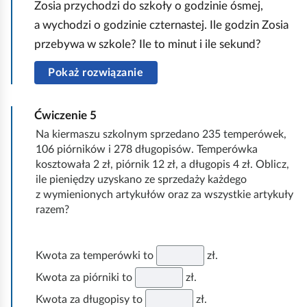
Zosia przychodzi do szkoły o godzinie ósmej,
h
a wychodzi o godzinie czternastej. Ile godzin Zosia
o
przebywa w szkole? Ile to minut i ile sekund?
m
Pokaż rozwiązanie
i
ć
p
Ćwiczenie
5
o
Na kiermaszu szkolnym sprzedano 235 temperówek,
106 piórników i 278 długopisów. Temperówka
d
kosztowała 2 zł, piórnik 12 zł, a długopis 4 zł. Oblicz,
g
ile pieniędzy uzyskano ze sprzedaży każdego
l
z wymienionych artykułów oraz za wszystkie artykuły
ą
razem?
d
Kwota za temperówki to
zł.
Kwota za piórniki to
zł.
Kwota za długopisy to
zł.