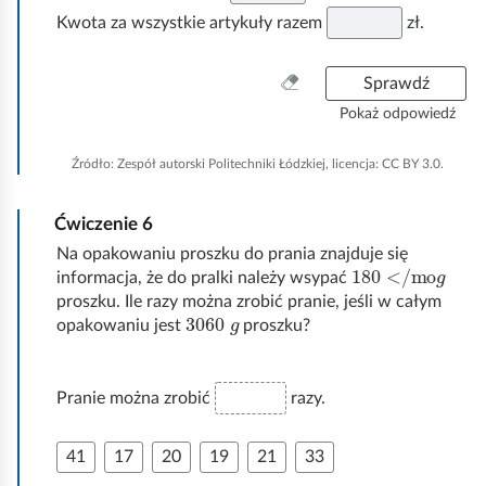
Kwota za wszystkie artykuły razem
zł.
W
Sprawdź
y
Pokaż odpowiedź
c
z
Źródło:
Zespół autorski Politechniki Łódzkiej, licencja: CC BY 3.0.
y
ś
Ćwiczenie
6
ć
w
Na opakowaniu proszku do prania znajduje się
180
g
</mo
s
informacja, że do pralki należy wsypać
z
proszku. Ile razy można zrobić pranie, jeśli w całym
3060
g
y
opakowaniu jest
proszku?
s
t
k
Pranie można zrobić
razy.
o
41
17
20
19
21
33