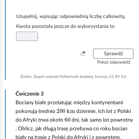
s
t
k
Uzupełnij, wpisując odpowiednią liczbę całkowitą.
o
Kwota pozostała jeszcze do wykorzystania to
.
W
Sprawdź
y
Pokaż odpowiedź
c
z
Źródło:
Zespół autorski Politechniki Łódzkiej, licencja: CC BY 3.0.
y
ś
Ćwiczenie
3
ć
w
Bociany białe przelatując między kontynentami
200
km
s
pokonują średnio
dziennie. Ich lot z Polski
z
60
do Afryki trwa około
dni, tak samo lot powrotny
y
. Oblicz, jak długą trasę przebywa co roku bocian
s
t
biały na trasie z Polski do Afryki i z powrotem.