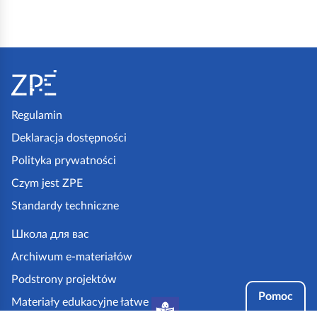
S
t
o
p
Regulamin
k
Deklaracja dostępności
a
Polityka prywatności
z
Czym jest ZPE
p
Standardy techniczne
e
.
Школа для вас
g
Archiwum e-materiałów
o
Podstrony projektów
v
Pomoc
Materiały edukacyjne łatwe
.