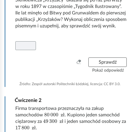
e
Sienkiewicza „Krzyżacy” ukazała się po raz pierwszy
a
w roku 1897 w czasopiśmie „Tygodnik Ilustrowany”.
ś
c
Ile lat minęło od Bitwy pod Grunwaldem do pierwszej
c
publikacji „Krzyżaków? Wykonaj obliczenia sposobem
z
pisemnym i uzupełnij, aby sprawdzić swój wynik.
y
i
t
n
i
k
W
ó
Sprawdź
y
w
Pokaż odpowiedź
c
z
Źródło:
Zespół autorski Politechniki Łódzkiej, licencja: CC BY 3.0.
y
ś
Ćwiczenie
2
ć
w
Firma transportowa przeznaczyła na zakup
80
000
zł.
s
samochodów
Kupiono jeden samochód
ł
49
300
zł
z
ciężarowy za
i jeden samochód osobowy za
ł
17
800
zł.
y
ł