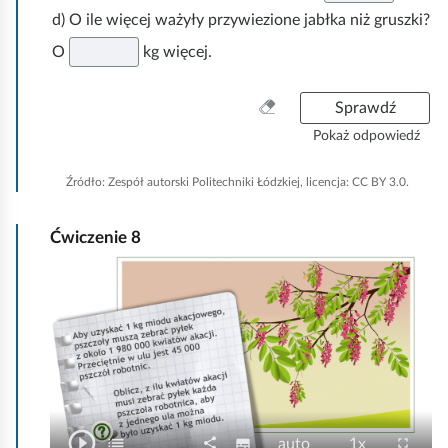
d) O ile więcej ważyły przywiezione jabłka niż gruszki?
O
kg więcej.
W
Sprawdź
y
Pokaż odpowiedź
c
z
Źródło:
Zespół autorski Politechniki Łódzkiej, licencja: CC BY 3.0.
y
ś
Ćwiczenie
8
ć
w
A
s
n
z
i
y
m
s
t
a
k
c
o
j
play_circle_outline
O
list
P
share
N
J
P
fullscreen
subtitles
auto
1x
S