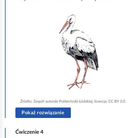
k
o
K
l
i
k
n
i
j
,
a
b
Źródło:
Zespół autorski Politechniki Łódzkiej, licencja: CC BY 3.0.
y
u
Pokaż rozwiązanie
r
u
Ćwiczenie
4
c