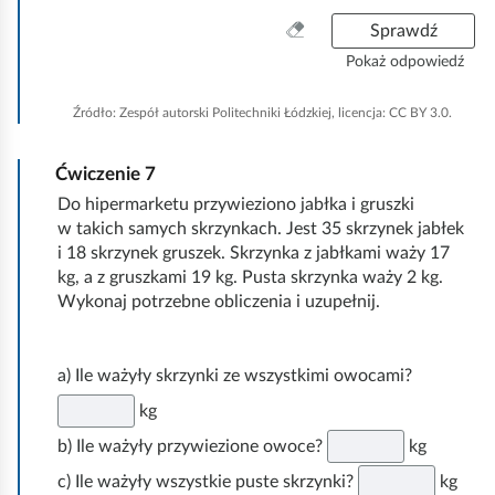
W
Sprawdź
y
Pokaż odpowiedź
c
z
Źródło:
Zespół autorski Politechniki Łódzkiej, licencja: CC BY 3.0.
y
ś
Ćwiczenie
7
ć
w
Do hipermarketu przywieziono jabłka i gruszki
s
w takich samych skrzynkach. Jest 35 skrzynek jabłek
z
i 18 skrzynek gruszek. Skrzynka z jabłkami waży 17
y
kg, a z gruszkami 19 kg. Pusta skrzynka waży 2 kg.
s
Wykonaj potrzebne obliczenia i uzupełnij.
t
k
o
a) Ile ważyły skrzynki ze wszystkimi owocami?
kg
b) Ile ważyły przywiezione owoce?
kg
c) Ile ważyły wszystkie puste skrzynki?
kg