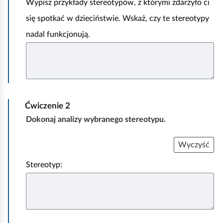
Wypisz przykłady stereotypów, z którymi zdarzyło ci
k
się spotkać w dzieciństwie. Wskaż, czy te stereotypy
t
nadal funkcjonują.
y
w
n
a
p
Ćwiczenie
2
r
Dokonaj analizy wybranego stereotypu.
z
e
Wyczyść
d
Stereotyp:
s
t
a
w
i