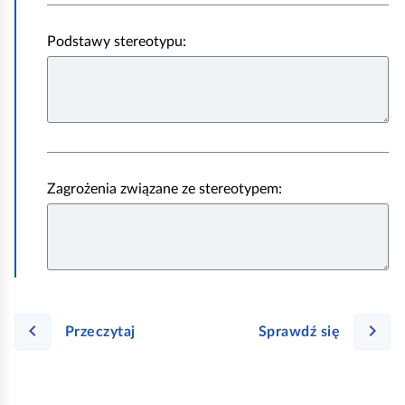
a
Podstawy stereotypu:
u
ś
m
i
e
c
Zagrożenia związane ze stereotypem:
h
n
i
ę
t
ą
Przeczytaj
Sprawdź się
i
s