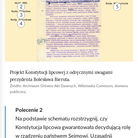
e
d
a
2
5
ś
j
c
3
c
ę
z
4
c
y
i
t
i
n
u
i
z
k
n
ó
a
Projekt Konstytucji lipcowej z odręcznymi uwagami
w
prezydenta Bolesława Bieruta.
j
Źródło:
Archiwum Główne Akt Dawnych, Wikimedia
Commons
, domena
d
publiczna.
u
j
Polecenie
2
e
Na podstawie schematu rozstrzygnij, czy
s
Konstytucja lipcowa gwarantowała decydującą rolę
i
w rządzeniu państwem Sejmowi. Uzasadnij