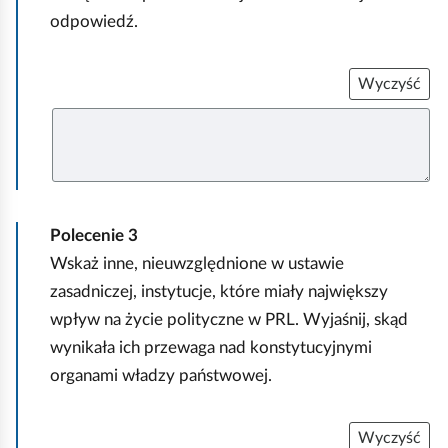
ę
odpowiedź.
d
o
Wyczyść
k
U
u
z
m
u
p
e
e
ł
n
n
i
t
Polecenie
3
j
w
Wskaż inne, nieuwzględnione w ustawie
y
zasadniczej, instytucje, które miały największy
d
wpływ na życie polityczne w PRL. Wyjaśnij, skąd
r
wynikała ich przewaga nad konstytucyjnymi
u
organami władzy państwowej.
k
o
Wyczyść