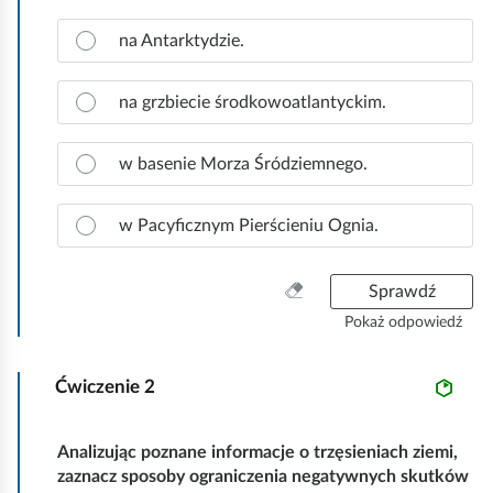
e
a
Z
ś
na Antarktydzie.
c
a
c
z
z
y
i
n
na grzbiecie środkowoatlantyckim.
t
a
c
n
w basenie Morza Śródziemnego.
z
i
p
k
r
w Pacyficznym Pierścieniu Ognia.
ó
a
w
w
W
Sprawdź
i
y
d
Pokaż odpowiedź
c
ł
z
o
Ćwiczenie
2
y
w
ś
ą
ć
o
Analizując poznane informacje o trzęsieniach ziemi,
w
d
zaznacz sposoby ograniczenia negatywnych skutków
s
p