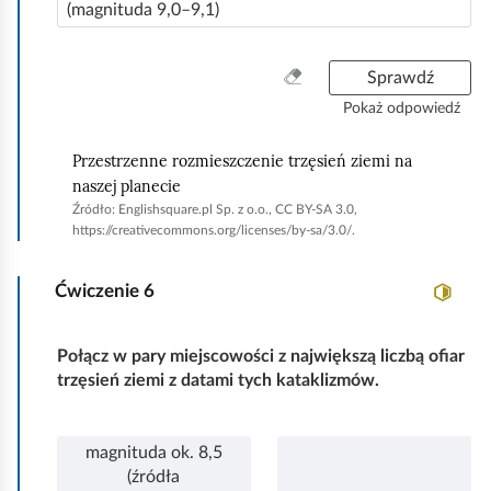
s
(magnituda 9,0–9,1)
p
u
n
o
W
Sprawdź
z
y
Pokaż odpowiedź
n
c
z
a
Przestrzenne rozmieszczenie trzęsień ziemi na
y
n
naszej planecie
ś
Źródło:
Englishsquare.pl Sp. z o.o., CC BY-SA 3.0,
e
ć
https://creativecommons.org/licenses/by-sa/3.0/.
p
w
s
o
Ćwiczenie
6
z
d
y
c
s
Połącz w pary miejscowości z największą liczbą ofiar
t
z
trzęsień ziemi z datami tych kataklizmów.
k
a
o
s
magnituda ok. 8,5
d
(źródła
z