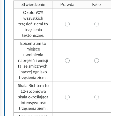
y
Stwierdzenie
Prawda
Fałsz
s
t
Około 90%
k
wszystkich
o
trzęsień ziemi to
trzęsienia
tektoniczne.
Epicentrum to
miejsce
uwolnienia
naprężeń i emisji
fal sejsmicznych,
inaczej ognisko
trzęsienia ziemi.
Skala
Richtera
to
12-stopniowa
skala określająca
intensywność
trzęsienia ziemi.