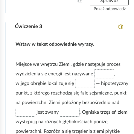
W
Sprawdź
d
y
Pokaż odpowiedź
p
c
o
z
w
Ćwiczenie
3
y
i
ś
e
ć
d
Wstaw w tekst odpowiednie wyrazy.
w
z
s
i
z
.
Miejsce we wnętrzu Ziemi, gdzie następuje proces
y
s
wydzielenia się energii jest nazywane
,
t
w jego obrębie lokalizuje się
— hipotetyczny
k
o
punkt, z którego rozchodzą się fale sejsmiczne, punkt
na powierzchni Ziemi położony bezpośrednio nad
jest zwany
. Ogniska trzęsień ziemi
występują na różnych głębokościach poniżej
powierzchni. Rozróżnia się trzęsienia ziemi płytkie