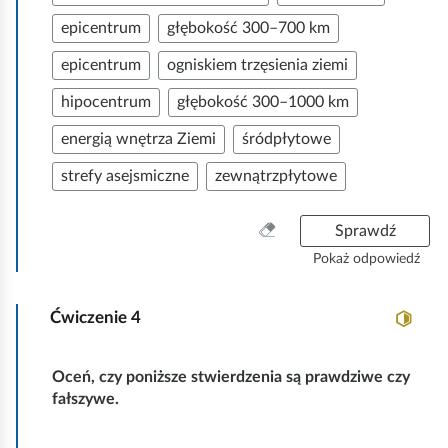
epicentrum
głębokość 300–700 km
epicentrum
ogniskiem trzęsienia ziemi
hipocentrum
głębokość 300–1000 km
energią wnętrza Ziemi
śródpłytowe
strefy asejsmiczne
zewnątrzpłytowe
W
Sprawdź
y
Pokaż odpowiedź
c
z
Ćwiczenie
4
y
ś
ć
Oceń, czy poniższe stwierdzenia są prawdziwe czy
w
fałszywe.
s
z