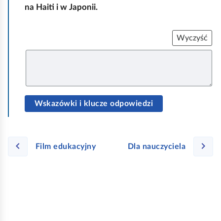
na Haiti i w Japonii.
Wyczyść
U
z
u
p
e
ł
n
Wskazówki i klucze odpowiedzi
i
j
Film edukacyjny
Dla nauczyciela