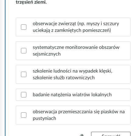
trzęsień ziemi.
z
o
y
w
s
i
Z
obserwacje zwierząt (np. myszy i szczury
t
e
a
uciekają z zamkniętych pomieszczeń)
k
d
z
o
ź
n
.
a
systematyczne monitorowanie obszarów
c
sejsmicznych
z
p
szkolenie ludności na wypadek klęski,
r
szkolenie służb ratowniczych
a
w
i
badanie natężenia wiatrów lokalnych
d
ł
obserwacja przemieszczania się piasków na
o
pustyniach
w
e
o