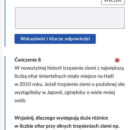
Wyczyść
a
c
U
r
z
h
)
u
o
p
e
m
ł
n
Wskazówki i klucze odpowiedzi
i
i
j
ć
p
Ćwiczenie
8
o
W nowożytnej historii trzęsienie ziemi z największą
d
liczbą ofiar śmiertelnych miało miejsce na Haiti
g
w 2010 roku. Jeżeli trzęsienie ziemi o podobnej sile
l
wystąpiłoby w Japonii, zginęłoby o wiele mniej
ą
osób.
d
Wyjaśnij, dlaczego występują duże różnice
w liczbie ofiar przy silnych trzęsieniach ziemi np.