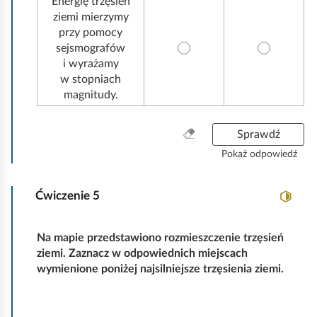
Energię trzęsień
ziemi mierzymy
przy pomocy
sejsmografów
i wyrażamy
w stopniach
magnitudy.
W
Sprawdź
y
Pokaż odpowiedź
c
z
Ćwiczenie
5
y
ś
ć
W
Na mapie przedstawiono rozmieszczenie trzęsień
w
ziemi. Zaznacz w odpowiednich miejscach
y
s
wymienione poniżej najsilniejsze trzęsienia ziemi.
z
b
y
i
s
e