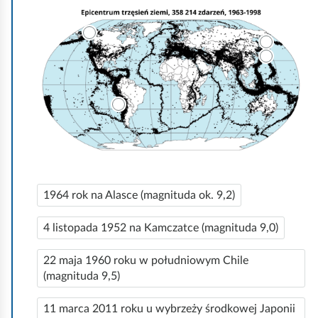
t
r
k
o
z
j
e
d
n
o
n
o
U
1964 rok na Alasce (magnituda ok. 9,2)
w
s
e
u
U
4 listopada 1952 na Kamczatce (magnituda 9,0)
s
n
s
ł
u
U
22 maja 1960 roku w południowym
Chile
n
s
(magnituda 9,5)
o
u
w
n
U
11 marca 2011 roku u wybrzeży środkowej Japonii
o