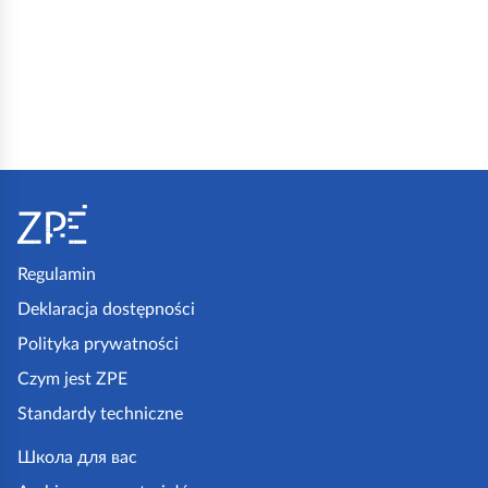
S
t
o
p
Regulamin
k
Deklaracja dostępności
a
Polityka prywatności
z
Czym jest ZPE
p
Standardy techniczne
e
.
Школа для вас