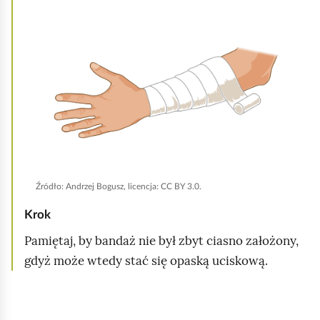
o
l
m
i
i
k
ć
n
p
i
o
j
d
,
g
a
l
b
ą
y
Źródło:
Andrzej Bogusz, licencja: CC BY 3.0.
d
u
Krok
r
Pamiętaj, by bandaż nie był zbyt ciasno założony,
u
gdyż może wtedy stać się opaską uciskową.
c
h
o