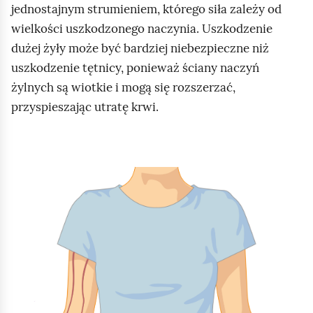
jednostajnym strumieniem, którego siła zależy od
wielkości uszkodzonego naczynia. Uszkodzenie
dużej żyły może być bardziej niebezpieczne niż
uszkodzenie tętnicy, ponieważ ściany naczyń
żylnych są wiotkie i mogą się rozszerzać,
przyspieszając utratę krwi.
S
l
a
j
d
1
z
2