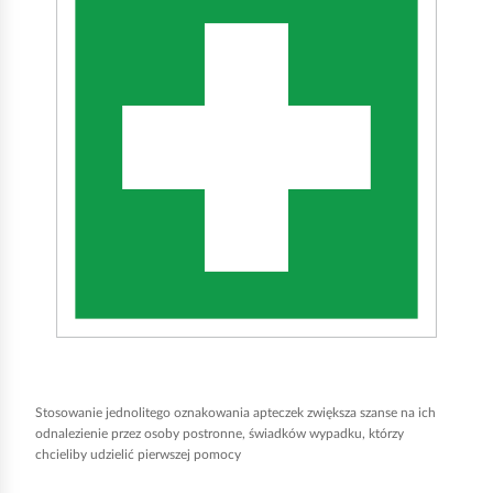
k
n
i
j
,
a
b
y
u
r
u
c
h
Stosowanie jednolitego oznakowania apteczek zwiększa szanse na ich
o
odnalezienie przez osoby postronne, świadków wypadku, którzy
m
chcieliby udzielić pierwszej pomocy
i