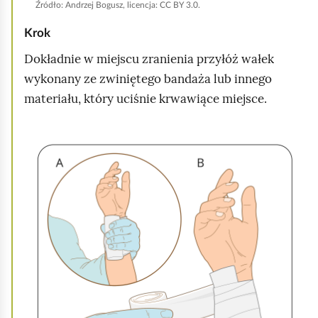
h
Źródło:
Andrzej Bogusz, licencja: CC BY 3.0.
o
Krok
m
Dokładnie w miejscu zranienia przyłóż wałek
i
wykonany ze zwiniętego bandaża lub innego
ć
materiału, który uciśnie krwawiące miejsce.
p
o
K
d
l
g
i
l
k
ą
n
d
i
j
,
a