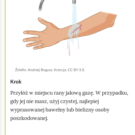
i
k
n
i
j
,
a
b
y
Źródło:
Andrzej Bogusz, licencja: CC BY 3.0.
u
Krok
r
Przyłóż w miejscu rany jałową gazę. W przypadku,
u
gdy jej nie masz, użyj czystej, najlepiej
c
wyprasowanej bawełny lub bielizny osoby
h
poszkodowanej.
o
m