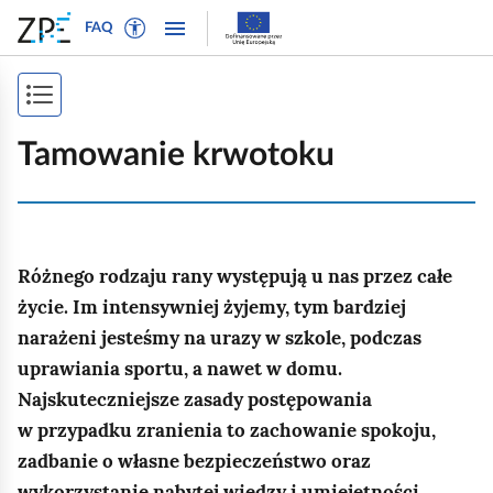
W
P
P
P
FAQ
ł
r
r
o
ą
z
z
k
c
e
e
P
a
z
j
j
ż
o
t
d
d
Tamowanie krwotoku
n
r
ź
ź
k
a
y
d
d
a
w
b
o
o
i
ż
t
n
t
g
Różnego rodzaju rany występują u nas przez całe
e
a
r
s
a
k
w
e
życie. Im intensywniej żyjemy, tym bardziej
p
c
s
i
ś
narażeni jesteśmy na urazy w szkole, podczas
j
i
t
g
c
uprawiania sportu, a nawet w domu.
ę
o
a
i
s
Najskuteczniejsze zasady postępowania
w
c
t
w przypadku zranienia to zachowanie spokoju,
y
j
r
zadbanie o własne bezpieczeństwo oraz
d
i
l
wykorzystanie nabytej wiedzy i umiejętności.