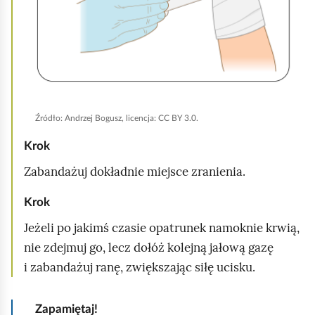
b
y
u
r
u
c
h
Źródło:
Andrzej Bogusz, licencja: CC BY 3.0.
o
Krok
m
Zabandażuj dokładnie miejsce zranienia.
i
ć
Krok
p
Jeżeli po jakimś czasie opatrunek namoknie krwią,
o
nie zdejmuj go, lecz dołóż kolejną jałową gazę
d
i zabandażuj ranę, zwiększając siłę ucisku.
g
l
Zapamiętaj!