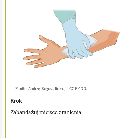
i
K
ć
l
p
i
o
k
d
n
g
i
l
j
ą
,
d
a
b
y
Źródło:
Andrzej Bogusz, licencja: CC BY 3.0.
u
Krok
r
Zabandażuj miejsce zranienia.
u
c
h
K