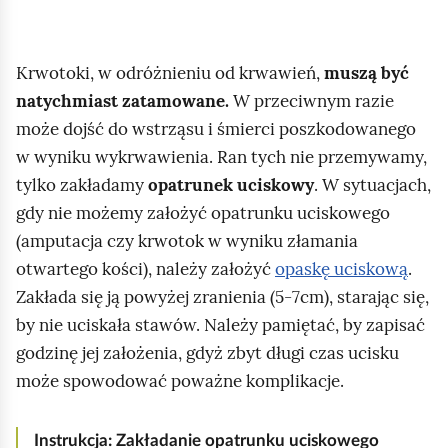
m
i
ć
Krwotoki, w odróżnieniu od krwawień,
muszą być
p
natychmiast zatamowane.
W przeciwnym razie
o
może dojść do wstrząsu i śmierci poszkodowanego
d
w wyniku wykrwawienia. Ran tych nie przemywamy,
g
tylko zakładamy
opatrunek uciskowy
. W sytuacjach,
l
gdy nie możemy założyć opatrunku uciskowego
ą
(amputacja czy krwotok w wyniku złamania
d
otwartego kości), należy założyć
opaskę uciskową
.
Zakłada się ją powyżej zranienia (5‑7cm), starając się,
by nie uciskała stawów. Należy pamiętać, by zapisać
godzinę jej założenia, gdyż zbyt długi czas ucisku
może spowodować poważne komplikacje.
Instrukcja: Zakładanie opatrunku uciskowego