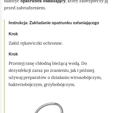
nałożyć
opatrunek osłaniający
, który zabezpieczy ją
przed zabrudzeniem.
Instrukcja: Zakładanie opatrunku osłaniającego
Krok
Załóż rękawiczki ochronne.
Krok
Przemyj ranę chłodną bieżącą wodą. Do
dezynfekcji zaraz po zranieniu, jak i później,
używaj preparatów o działaniu wirusobójczym,
bakteriobójczym, grzybobójczym.
K
l