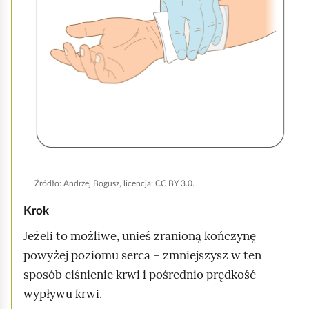
j
,
a
b
y
u
r
u
c
h
Źródło:
Andrzej Bogusz, licencja: CC BY 3.0.
o
Krok
m
Jeżeli to możliwe, unieś zranioną kończynę
i
powyżej poziomu serca – zmniejszysz w ten
ć
sposób ciśnienie krwi i pośrednio prędkość
p
wypływu krwi.
o