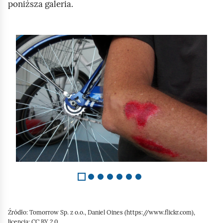
poniższa galeria.
S
l
a
j
d
1
z
7
Źródło:
Tomorrow Sp. z o.o., Daniel Oines (https://www.flickr.com),
licencja: CC BY 2.0.