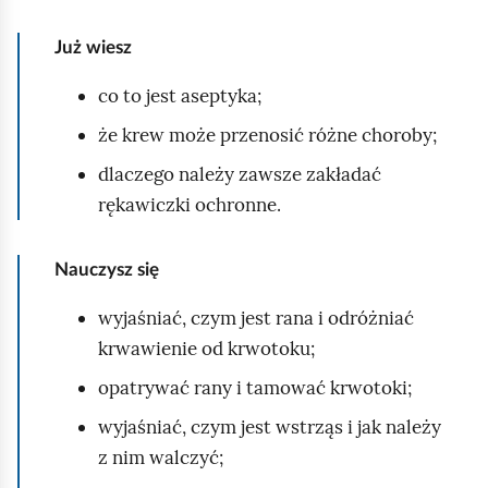
c
h
Już wiesz
o
m
co to jest aseptyka;
i
że krew może przenosić różne choroby;
ć
dlaczego należy zawsze zakładać
p
rękawiczki ochronne.
o
d
Nauczysz się
g
l
wyjaśniać, czym jest rana i odróżniać
ą
krwawienie od krwotoku;
d
opatrywać rany i tamować krwotoki;
wyjaśniać, czym jest wstrząs i jak należy
z nim walczyć;