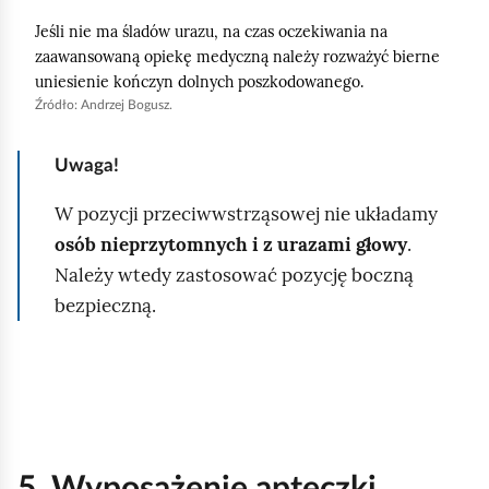
h
Jeśli nie ma śladów urazu, na czas oczekiwania na
o
zaawansowaną opiekę medyczną należy rozważyć bierne
m
uniesienie kończyn dolnych poszkodowanego.
i
Źródło:
Andrzej Bogusz.
ć
p
Uwaga!
o
W pozycji przeciwwstrząsowej nie układamy
d
osób nieprzytomnych i z urazami głowy
.
g
Należy wtedy zastosować pozycję boczną
l
bezpieczną.
ą
d
5. Wyposażenie apteczki