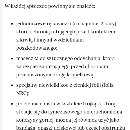
W każdej apteczce powinny się znaleźć:
ć
p
o
jednorazowe rękawiczki (co najmniej 2 pary),
d
które ochronią ratującego przed kontaktem
g
z krwią i innymi wydzielinami
l
poszkodowanego;
ą
maseczka do sztucznego oddychania, która
d
zabezpiecza ratującego przed chorobami
przenoszonymi drogą kropelkową;
specjalny niewielki koc z cienkiej folii (folia
NRC);
płócienna chusta w kształcie trójkąta, którą
stosuje się do tymczasowego unieruchomienia
kończyny górnej; można jej również użyć jako
bandaża, opaski uciskowej lub części opatrunku