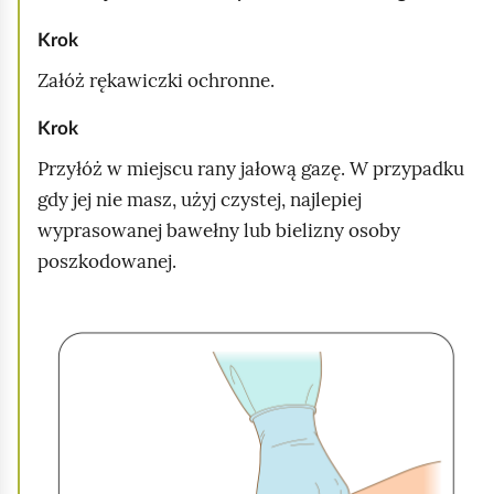
Krok
Załóż rękawiczki ochronne.
Krok
Przyłóż w miejscu rany jałową gazę. W przypadku
gdy jej nie masz, użyj czystej, najlepiej
wyprasowanej bawełny lub bielizny osoby
poszkodowanej.
K
l
i
k
n
i