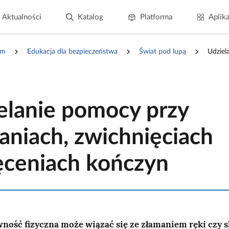
Aktualności
Katalog
Platforma
Aplika
um
Edukacja dla bezpieczeństwa
Świat pod lupą
Udziel
elanie pomocy przy
aniach, zwichnięciach
ręceniach kończyn
ność fizyczna może wiązać się ze złamaniem ręki czy 