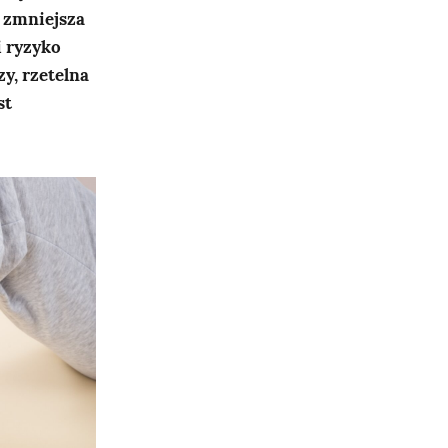
 zmniejsza
 ryzyko
y, rzetelna
st