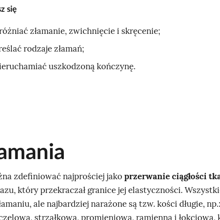
z się
różniać złamanie, zwichnięcie i skręcenie;
reślać rodzaje złamań;
ieruchamiać uszkodzoną kończynę.
łamania
na zdefiniować najprościej jako
przerwanie ciągłości tk
zu, który przekraczał granice jej elastyczności. Wszystki
amaniu, ale najbardziej narażone są tzw. kości długie, np.
czelowa, strzałkowa, promieniowa, ramienna i łokciowa, 