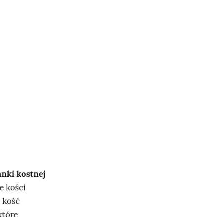
anki kostnej
e kości
: kość
które