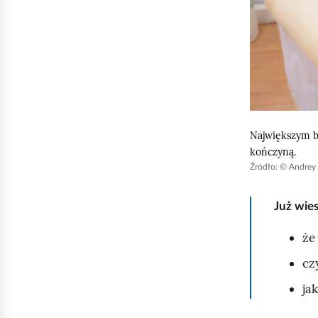
y
u
r
u
c
h
o
Największym b
kończyną.
m
Źródło:
© Andrey 
i
ć
Już wie
p
o
że
d
cz
g
ja
l
ą