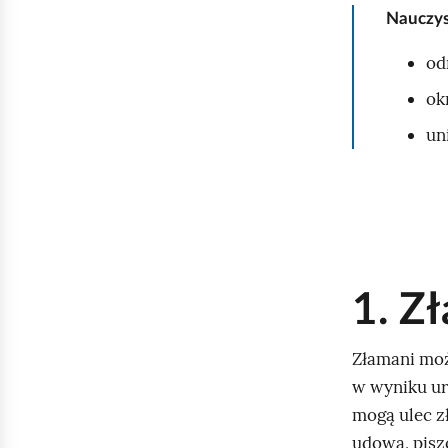
Nauczys
d
od
ok
un
1. Z
Złamani moż
w wyniku ura
mogą ulec zł
udowa, pisz