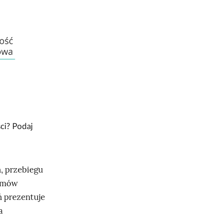
ci? Podaj
, przebiegu
łamów
 prezentuje
a