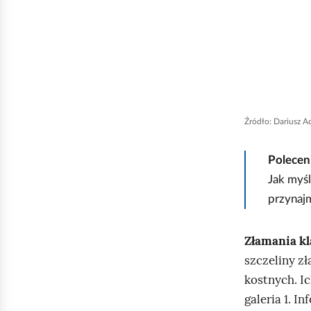
Źródło:
Dariusz Ad
Polecen
Jak myśl
przynajm
Złamania kl
szczeliny z
kostnych. I
galeria 1. I