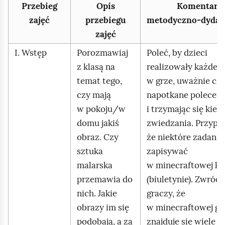
Przebieg
Opis
Komentarz
zajęć
przebiegu
metodyczno‑dydak
zajęć
I. Wstęp
Porozmawiaj
Poleć, by dzieci
z klasą na
realizowały każde 
temat tego,
w grze, uważnie czy
czy mają
napotkane poleceni
w pokoju/w
i trzymając się kier
domu jakiś
zwiedzania. Przypo
obraz. Czy
że niektóre zadania
sztuka
zapisywać
malarska
w minecraftowej ks
przemawia do
(biuletynie). Zwróć
nich. Jakie
graczy, że
obrazy im się
w minecraftowej gal
podobają, a za
znajduje się wiele 