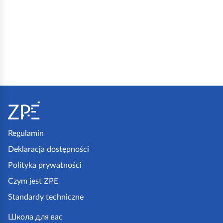
S
t
o
p
Regulamin
k
Deklaracja dostępności
a
Polityka prywatności
z
Czym jest ZPE
p
Standardy techniczne
e
.
Школа для вас