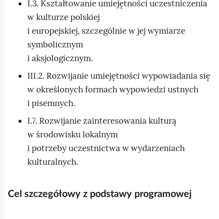
e
I.3. Kształtowanie umiejętności uczestniczenia
a
ś
w kulturze polskiej
c
i europejskiej, szczególnie w jej wymiarze
c
z
symbolicznym
y
i
t
i aksjologicznym.
n
III.2. Rozwijanie umiejętności wypowiadania się
i
w określonych formach wypowiedzi ustnych
k
i pisemnych.
ó
w
I.7. Rozwijanie zainteresowania kulturą
w środowisku lokalnym
i potrzeby uczestnictwa w wydarzeniach
kulturalnych.
Cel szczegółowy z podstawy programowej