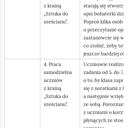
z krainą
starają się stworzyć
„Sztuka do
opis bohaterki dzieł
sześcianu”.
Poproś kilka osób
o przeczytanie opis
zastanówcie się wsp
co zrobić, żeby teks
jeszcze bardziej ob
4. Praca
Uczniowie realizują
samodzielna
zadania od 5. do 7. 
uczniów
o to, by klasa zapoz
z krainą
się z notatkami z ks
„Sztuka do
a następnie wzięła 
sześcianu”.
ze sobą. Porozmawi
z uczniami o korzyś
płynących ze stoso