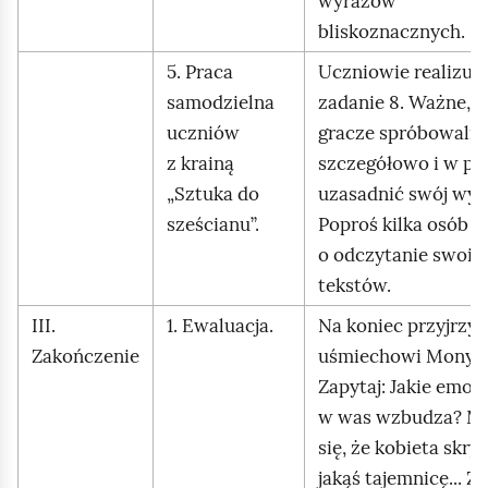
wyrazów
bliskoznacznych.
5. Praca
Uczniowie realizują
samodzielna
zadanie 8. Ważne, b
uczniów
gracze spróbowali
z krainą
szczegółowo i w peł
„Sztuka do
uzasadnić swój wyb
sześcianu”.
Poproś kilka osób
o odczytanie swoic
tekstów.
III.
1. Ewaluacja.
Na koniec przyjrzyjc
Zakończenie
uśmiechowi Mony L
Zapytaj: Jakie emoc
w was wzbudza? M
się, że kobieta skry
jakąś tajemnicę... Z