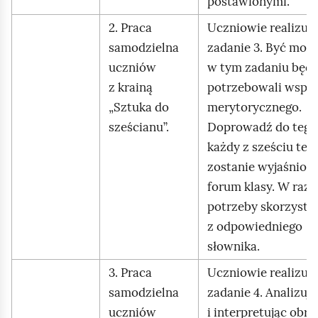
postawionymi.
2. Praca
Uczniowie realizują
samodzielna
zadanie 3. Być moż
uczniów
w tym zadaniu będ
z krainą
potrzebowali wspar
„Sztuka do
merytorycznego.
sześcianu”.
Doprowadź do tego,
każdy z sześciu te
zostanie wyjaśnion
forum klasy. W razi
potrzeby skorzystaj
z odpowiedniego
słownika.
3. Praca
Uczniowie realizują
samodzielna
zadanie 4. Analizują
uczniów
i interpretując obra