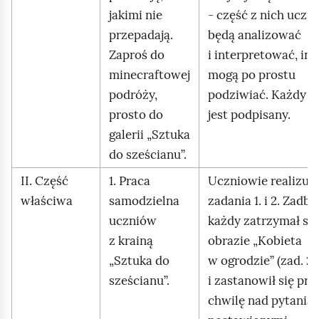
jakimi nie
- część z nich uczn
przepadają.
będą analizować
Zaproś do
i interpretować, in
minecraftowej
mogą po prostu
podróży,
podziwiać. Każdy o
prosto do
jest podpisany.
galerii „Sztuka
do sześcianu”.
II. Część
1. Praca
Uczniowie realizują
właściwa
samodzielna
zadania 1. i 2. Zadbaj
uczniów
każdy zatrzymał się
z krainą
obrazie „Kobieta
„Sztuka do
w ogrodzie” (zad. 2.)
sześcianu”.
i zastanowił się prz
chwilę nad pytania