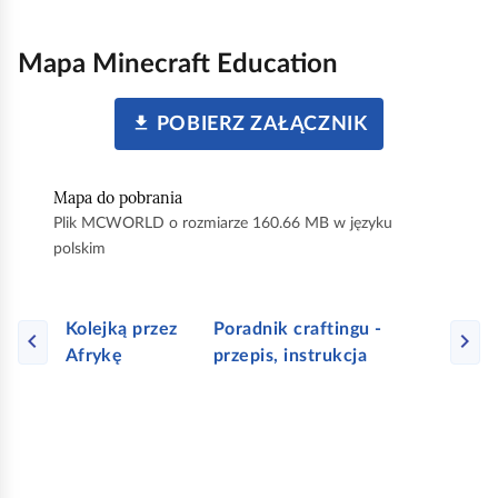
Mapa
Minecraft Education
O
POBIERZ ZAŁĄCZNIK
K
Ł
A
Mapa do pobrania
D
Plik MCWORLD o rozmiarze 160.66 MB w języku
K
polskim
A
G
R
Y
Kolejką przez
Poradnik craftingu -
Z
Afrykę
przepis, instrukcja
N
A
P
I
S