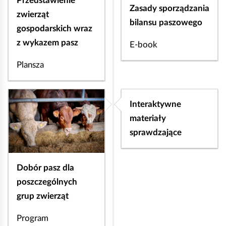
Przedstawienie
i
Zasady sporządzania
zwierząt
c
bilansu paszowego
gospodarskich wraz
y
z wykazem pasz
.
E-book
K
Plansza
w
i
a
Interaktywne
t
materiały
y
sprawdzające
z
e
Dobór pasz dla
b
poszczególnych
r
grup zwierząt
a
n
Program