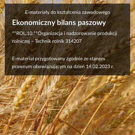
e
a
ś
E-materiały do kształcenia zawodowego
c
c
z
Ekonomiczny bilans paszowy
y
i
**ROL.10.**Organizacja i nadzorowanie produkcji
t
rolniczej – Technik rolnik 314207
n
Z
i
d
k
E‑materiał przygotowany zgodnie ze stanem
j
ó
prawnym obowiązującym na dzień 14.02.2023 r.
ę
w
c
i
e
p
r
z
e