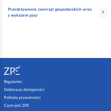
y
k
Przedstawienie zwierząt gospodarskich wraz
ł
z wykazem pasz
o
s
,
k
t
ó
S
r
t
y
o
s
p
Regulamin
k
k
Deklaracja dostępności
ł
a
Polityka prywatności
a
z
d
Czym jest ZPE
p