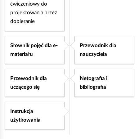
e
ćwiczeniowy do
s
projektowania przez
ą
dobieranie
w
c
Słownik pojęć dla e-
Przewodnik dla
z
materiału
nauczyciela
w
o
Przewodnik dla
Netografia i
r
uczącego się
bibliografia
o
b
o
Instrukcja
c
użytkowania
z
n