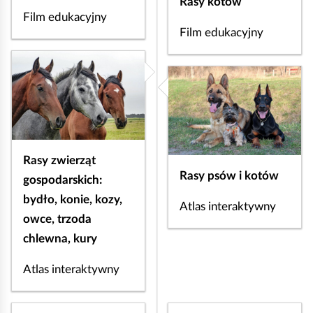
Rasy kotów
c
Film edukacyjny
e
Film edukacyjny
s
i
ę
n
a
ł
ą
Rasy zwierząt
Rasy psów i kotów
c
gospodarskich:
e
bydło, konie, kozy,
Atlas interaktywny
.
owce, trzoda
chlewna, kury
Atlas interaktywny