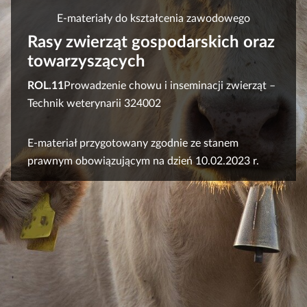
e
a
E-materiały do kształcenia zawodowego
ś
c
Rasy zwierząt gospodarskich oraz
c
z
towarzyszących
y
i
t
ROL.11
Prowadzenie chowu i inseminacji zwierząt –
n
Z
Technik weterynarii 324002
i
d
k
j
E‑materiał przygotowany zgodnie ze stanem
ó
ę
w
prawnym obowiązującym na dzień 10.02.2023 r.
c
i
e
p
r
z
e