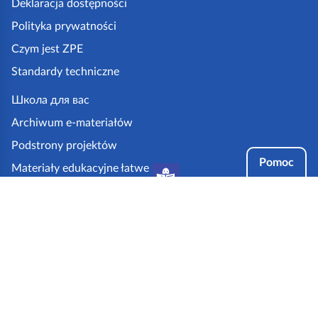
k
Deklaracja dostępności
a
Polityka prywatności
z
Czym jest ZPE
p
Standardy techniczne
e
.
Школа для вас
g
Archiwum e-materiałów
o
Podstrony projektów
v
Pomoc
Materiały edukacyjne łatwe
.
do czytania i zrozumienia
p
Tryby dostępności
l
Partnerzy: