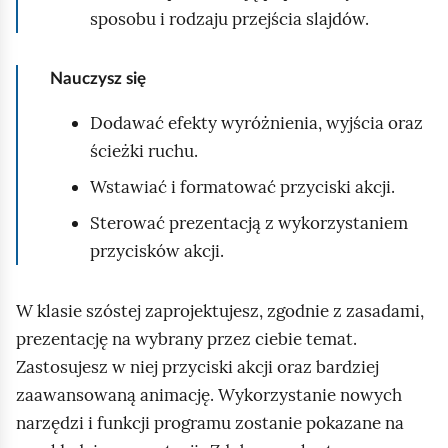
e
sposobu i rodzaju przejścia slajdów.
a
ś
c
c
z
Nauczysz się
y
i
t
Dodawać efekty wyróżnienia, wyjścia oraz
n
ścieżki ruchu.
i
Wstawiać i formatować przyciski akcji.
k
ó
Sterować prezentacją z wykorzystaniem
w
przycisków akcji.
W klasie szóstej zaprojektujesz, zgodnie z zasadami,
prezentację na wybrany przez ciebie temat.
Zastosujesz w niej przyciski akcji oraz bardziej
zaawansowaną animację. Wykorzystanie nowych
narzędzi i funkcji programu zostanie pokazane na