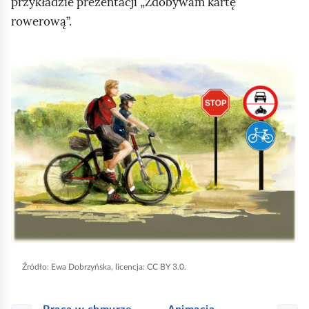
przykładzie prezentacji „Zdobywam kartę
rowerową”.
K
l
i
k
n
i
j
,
a
b
y
Źródło:
Ewa Dobrzyńska, licencja: CC BY 3.0.
u
r