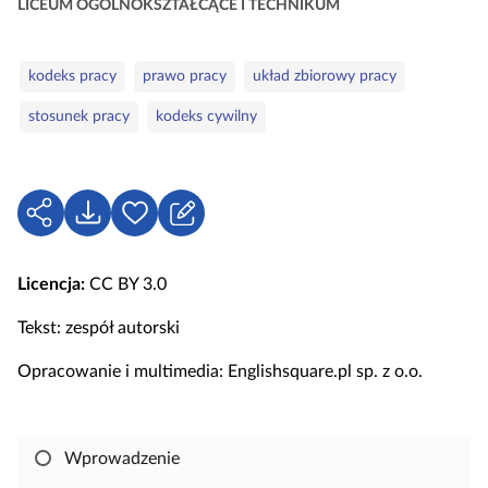
o
LICEUM OGÓLNOKSZTAŁCĄCE I TECHNIKUM
r
i
S
kodeks pracy
prawo pracy
układ zbiorowy pracy
e
ł
stosunek pracy
kodeks cywilny
o
w
a
k
U
P
Z
l
d
o
a
u
o
b
l
c
Licencja:
CC BY 3.0
s
i
o
z
t
e
g
Tekst: zespół autorski
o
ę
r
u
w
Opracowanie i multimedia: Englishsquare.pl sp. z o.o.
p
z
j
e
n
s
i
i
j
ę
Wprowadzenie
,