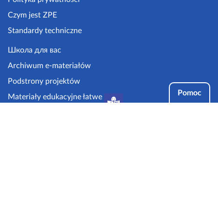
z
Czym jest ZPE
p
Standardy techniczne
e
.
Школа для вас
g
Archiwum e-materiałów
o
Podstrony projektów
v
Pomoc
Materiały edukacyjne łatwe
.
do czytania i zrozumienia
p
Tryby dostępności
l
Partnerzy: