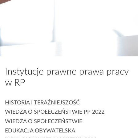
a
c
z
y
t
n
i
k
ó
Instytucje prawne prawa pracy
w
w RP
K
HISTORIA I TERAŹNIEJSZOŚĆ
a
WIEDZA O SPOŁECZEŃSTWIE PP 2022
t
WIEDZA O SPOŁECZEŃSTWIE
e
EDUKACJA OBYWATELSKA
g