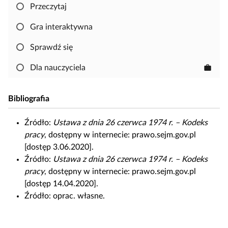
Przeczytaj
a
b
Gra interaktywna
y
s
Sprawdź się
k
Dla nauczyciela
work
o
p
i
Bibliografia
o
w
Źródło:
Ustawa z dnia 26 czerwca 1974 r. – Kodeks
a
pracy
, dostępny w internecie: prawo.sejm.gov.pl
ć
[dostęp 3.06.2020].
i
Źródło:
Ustawa z dnia 26 czerwca 1974 r. – Kodeks
e
pracy
, dostępny w internecie: prawo.sejm.gov.pl
d
[dostęp 14.04.2020].
y
Źródło:
oprac. własne.
t
o