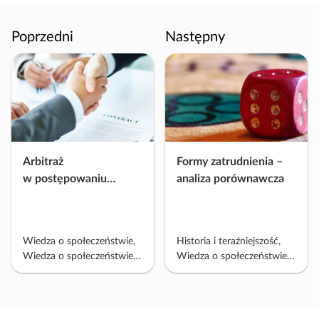
w
a
Poprzedni
ć
Następny
m
a
t
e
r
i
a
Arbitraż
Formy zatrudnienia –
ł
w postępowaniu
analiza porównawcza
cywilnym oraz mediacja
w postępowaniu
administracyjnym,
Wiedza o społeczeństwie,
Historia i teraźniejszość,
cywilnym i karnym
Wiedza o społeczeństwie
Wiedza o społeczeństwie
PP 2022, Historia i
PP 2022, Wiedza o
teraźniejszość
społeczeństwie, Edukacja
obywatelska