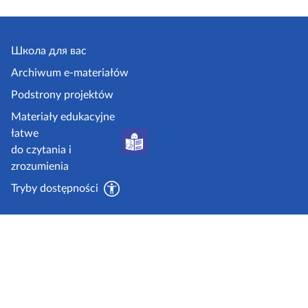
Школа для вас
Archiwum e-materiałów
Podstrony projektów
Materiały edukacyjne
łatwe
do czytania i
zrozumienia
Tryby dostępności
dzięki wsparciu środków Unii