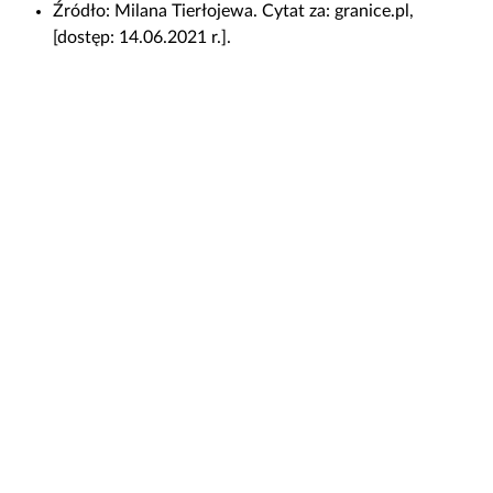
Źródło:
Milana Tierłojewa. Cytat za: granice.pl,
a
[dostęp: 14.06.2021 r.].
t
e
r
i
a
ł