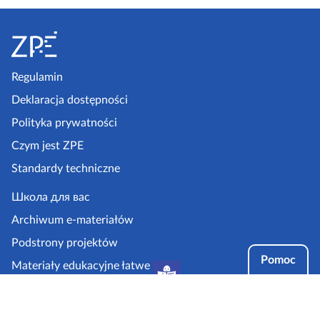
S
t
o
p
Regulamin
k
Deklaracja dostępności
a
Polityka prywatności
z
Czym jest ZPE
p
Standardy techniczne
e
.
Школа для вас
g
Archiwum e-materiałów
o
Podstrony projektów
v
Pomoc
Materiały edukacyjne łatwe
.
do czytania i zrozumienia
p
Tryby dostępności
l