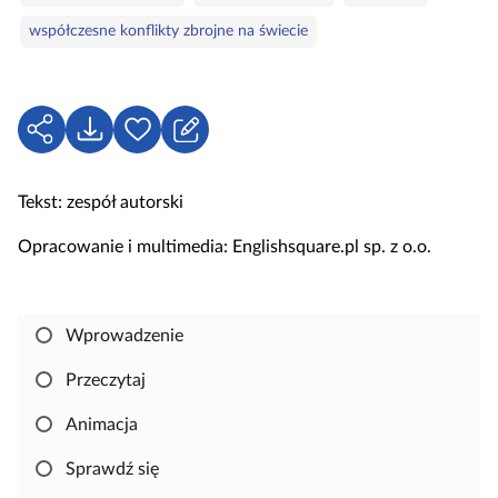
e
w
współczesne konflikty zbrojne na świecie
a
k
l
u
U
P
Z
c
d
o
a
z
o
b
l
Tekst: zespół autorski
o
s
i
o
w
t
e
g
Opracowanie i multimedia: Englishsquare.pl sp. z o.o.
e
ę
r
u
p
z
j
n
s
Wprowadzenie
i
i
j
ę
Przeczytaj
,
Animacja
a
b
Sprawdź się
y