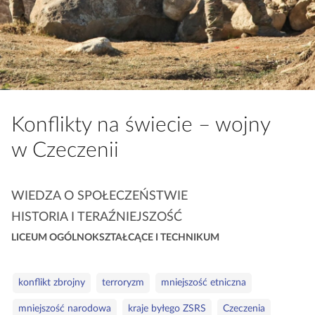
a
c
z
y
t
n
i
Konflikty na świecie – wojny
k
w Czeczenii
ó
w
K
WIEDZA O SPOŁECZEŃSTWIE
a
HISTORIA I TERAŹNIEJSZOŚĆ
t
LICEUM OGÓLNOKSZTAŁCĄCE I TECHNIKUM
e
g
o
S
konflikt zbrojny
terroryzm
mniejszość etniczna
r
ł
mniejszość narodowa
kraje byłego ZSRS
Czeczenia
i
o