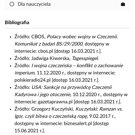
s
Dla nauczyciela
work
k
o
Bibliografia
p
i
Źródło:
CBOS,
Polacy wobec wojny w Czeczenii.
o
Komunikat z badań BS/29/2000
, dostępny w
w
internecie: cbos.pl [dostęp 16.03.2021 r.].
a
Źródło:
Jadwiga Kiwerska,
Tagesspiegel
.
ć
Źródło:
I wojna czeczeńska – konflikt o zachowanie
i
imperium
, 11.12.2020 r., dostępny w internecie:
e
polskieradio24.pl [dostęp 16.03.2021 r.].
d
Źródło:
USA: Sankcje na przywódcę Czeczenii
y
Kadyrowa i jego otoczenie
, 10.12.2020 r., dostępny w
t
internecie: gazetaprawna.pl [dostęp 16.03.2021 r.].
o
Źródło:
Grzegorz Kuczyński,
Kuczyński: Ramzan vs.
w
Igor, czyli bitwa o czeczeńską ropę
, 9.02.2017 r.,
a
dostępny w internecie: biznesalert.pl [dostęp
ć
15.06.2021 r.].
m