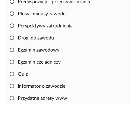
o
Predyspozycje i przeciwwskazania
w
Plusy i minusy zawodu
a
ć
Perspektywy zatrudnienia
i
e
Drogi do zawodu
d
Egzamin zawodowy
y
t
Egzamin czeladniczy
o
w
Quiz
a
Informator o zawodzie
ć
m
Przydatne adresy www
a
t
e
r
i