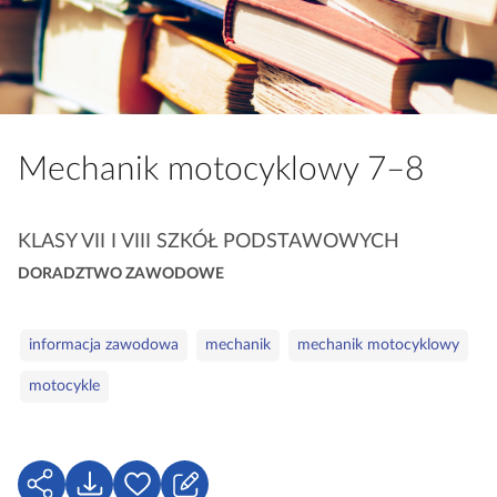
a
c
z
y
t
n
Mechanik motocyklowy 7–8
i
k
ó
K
KLASY VII I VIII SZKÓŁ PODSTAWOWYCH
w
a
DORADZTWO ZAWODOWE
t
e
S
g
informacja zawodowa
mechanik
mechanik motocyklowy
ł
o
motocykle
o
r
w
i
a
e
k
U
P
Z
l