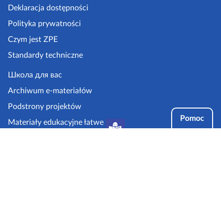
k
Deklaracja dostępności
a
Polityka prywatności
z
Czym jest ZPE
p
Standardy techniczne
e
.
Школа для вас
g
Archiwum e-materiałów
o
Podstrony projektów
v
Pomoc
Materiały edukacyjne łatwe
.
do czytania i zrozumienia
p
Tryby dostępności
l
Partnerzy: