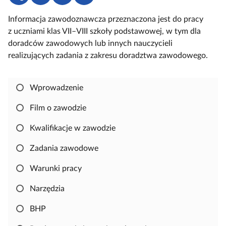
d
o
a
u
Informacja zawodoznawcza przeznaczona jest do pracy
o
b
l
c
z uczniami klas VII–VIII szkoły podstawowej, w tym dla
s
i
o
z
doradców zawodowych lub innych nauczycieli
t
e
g
o
realizujących zadania z zakresu doradztwa zawodowego.
ę
r
u
w
p
z
j
e
n
s
Wprowadzenie
i
i
j
ę
Film o zawodzie
,
Kwalifikacje w zawodzie
a
b
Zadania zawodowe
y
s
Warunki pracy
k
Narzędzia
o
p
BHP
i