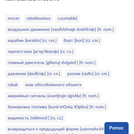
t
a
e
c
S
g
morze
rybołówstwo
countable]
z
ł
o
y
воздушное движение [vazdUshnaje dvizhEnije] [fr. nom.]
o
r
t
w
i
карабин [karabIn] [rz. r.m.]
борт [bort] [rz. r.m.]
n
a
e
i
препятствие [pr’ep’Atstvije] [rz. r.n.]
k
k
l
главный двигатель [glAvnyj dvIgatel'] [fr. nom.]
ó
u
w
c
давление [davlEnije] [rz. r.n.]
разлив [razlIv] [rz. r.m.]
z
rybak
знак обособленного объекта
o
w
аварийные сигналы [avarIjnyje signAly] [fr. nom.]
e
бункеровка топлива [bunk’erOvka tOpliva] [fr. nom.]
видимость [vIdimost'] [rz. r.ż.]
Pomoc
возвращаться к предыдущей форме [vazvrashchAt's’a