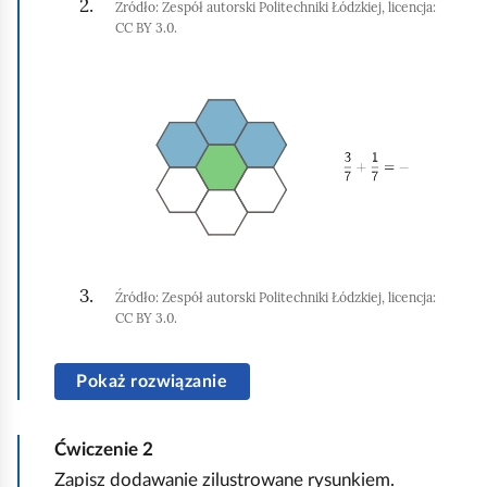
,
Źródło:
Zespół autorski Politechniki Łódzkiej, licencja:
m
CC BY 3.0.
a
i
b
ć
K
y
p
l
u
o
i
r
d
k
u
g
n
c
l
i
h
ą
j
o
d
,
Źródło:
Zespół autorski Politechniki Łódzkiej, licencja:
m
CC BY 3.0.
a
i
b
ć
Pokaż rozwiązanie
y
p
u
o
Ćwiczenie
2
r
d
Zapisz dodawanie zilustrowane rysunkiem.
u