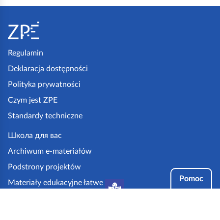
S
t
o
p
Regulamin
k
Deklaracja dostępności
a
Polityka prywatności
z
Czym jest ZPE
p
Standardy techniczne
e
.
Школа для вас
g
Archiwum e-materiałów
o
Podstrony projektów
v
Pomoc
Materiały edukacyjne łatwe
.
do czytania i zrozumienia
p
Tryby dostępności
l