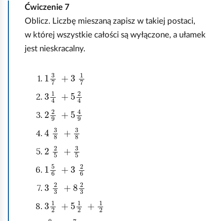
Ćwiczenie
7
Oblicz. Liczbę mieszaną zapisz w takiej postaci,
w której wszystkie całości są wyłączone, a ułamek
jest nieskracalny.
1
7
3
7
+
3
1
3
1
4
+
5
2
4
2
2
9
+
5
4
9
4
3
8
+
3
8
2
2
5
+
3
5
1
5
6
+
3
2
6
3
2
3
+
8
2
3
3
1
2
+
5
1
2
+
1
2
9
10
10
+
7