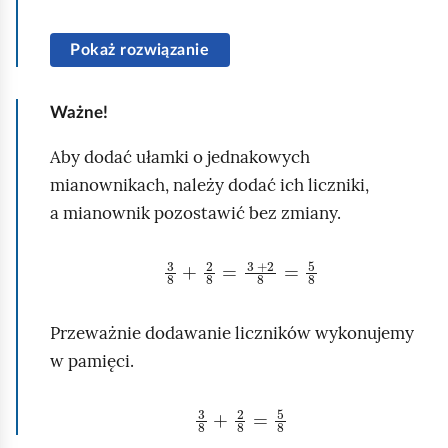
b
p
y
o
Pokaż rozwiązanie
u
d
r
g
u
Ważne!
l
c
ą
Aby dodać ułamki o jednakowych
h
d
mianownikach, należy dodać ich liczniki,
o
a mianownik pozostawić bez zmiany.
m
i
3
8
+
2
8
=
3
+
2
8
=
5
8
ć
p
Przeważnie dodawanie liczników wykonujemy
o
w pamięci.
d
g
3
8
+
2
8
=
5
8
l