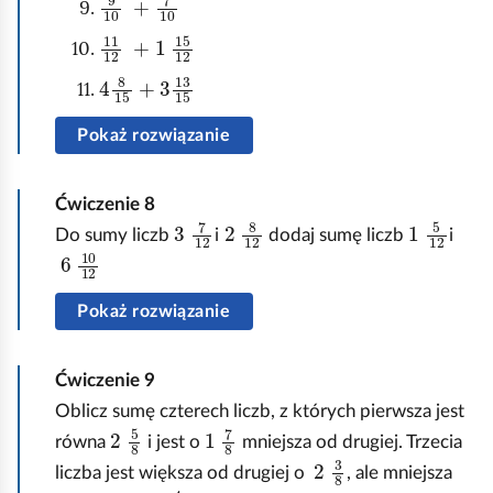
11
15
12
12
+
1
4
15
8
15
+
3
13
Pokaż rozwiązanie
Ćwiczenie
8
3
12
7
12
2
8
1
12
5
Do sumy liczb
i
dodaj sumę liczb
i
10
6
12
Pokaż rozwiązanie
Ćwiczenie
9
Oblicz sumę czterech liczb, z których pierwsza jest
2
8
5
1
8
7
równa
i jest o
mniejsza od drugiej. Trzecia
2
8
3
liczba jest większa od drugiej o
, ale mniejsza