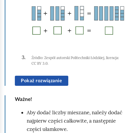
y
p
l
u
o
i
r
d
k
u
g
n
c
l
i
h
ą
j
o
d
,
Źródło:
Zespół autorski Politechniki Łódzkiej, licencja:
m
a
CC BY 3.0.
i
b
ć
y
Pokaż rozwiązanie
p
u
o
r
Ważne!
d
u
g
Aby dodać liczby mieszane, należy dodać
c
l
najpierw części całkowite, a następnie
h
ą
części ułamkowe.
o