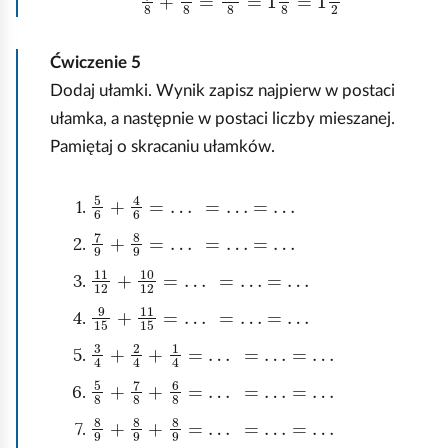
Ćwiczenie
5
Dodaj ułamki. Wynik zapisz najpierw w postaci
ułamka, a następnie w postaci liczby mieszanej.
Pamiętaj o skracaniu ułamków.
5
6
+
4
6
=
…
=
…
=
…
7
9
+
8
9
=
…
=
…
=
…
11
12
+
10
12
=
…
=
…
=
…
9
15
+
11
15
=
…
=
…
=
…
3
4
+
2
4
+
1
4
=
…
=
…
=
…
5
8
+
7
8
+
6
8
=
…
=
…
=
…
8
9
+
8
9
+
8
9
=
…
=
…
=
…