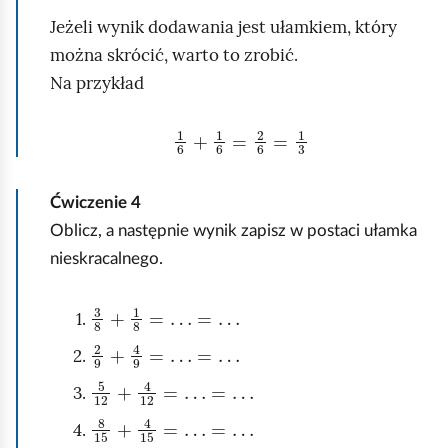
Jeżeli wynik dodawania jest ułamkiem, który
można skrócić, warto to zrobić.
Na przykład
1
6
+
1
6
=
2
6
=
1
3
Ćwiczenie
4
Oblicz, a następnie wynik zapisz w postaci ułamka
nieskracalnego.
3
8
+
1
8
=
…
=
…
2
9
+
4
9
=
…
=
…
5
12
+
4
12
=
…
=
…
8
15
+
4
15
=
…
=
…