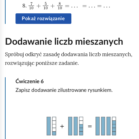
7
10
+
5
10
+
8
10
=
…
=
…
=
…
Pokaż rozwiązanie
Dodawanie liczb mieszanych
Spróbuj odkryć zasadę dodawania liczb mieszanych,
rozwiązując poniższe zadanie.
Ćwiczenie
6
Zapisz dodawanie zilustrowane rysunkiem.
K
l
i
k