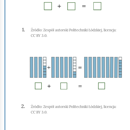
n
i
j
,
Źródło:
Zespół autorski Politechniki Łódzkiej, licencja:
a
CC BY 3.0.
b
K
y
l
u
i
r
k
u
n
c
i
h
j
o
Źródło:
Zespół autorski Politechniki Łódzkiej, licencja:
,
m
CC BY 3.0.
a
i
b
ć
K