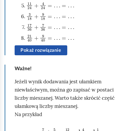
11
24
+
4
24
=
…
=
…
3
18
+
9
18
=
…
=
…
17
36
+
7
36
=
…
=
…
21
40
+
9
40
=
…
=
…
Pokaż rozwiązanie
Ważne!
Jeżeli wynik dodawania jest ułamkiem
niewłaściwym, można go zapisać w postaci
liczby mieszanej. Warto także skrócić część
ułamkową liczby mieszanej.
Na przykład
7
8
+
5
8
=
12
8
=
1
4
8
=
1
1
2