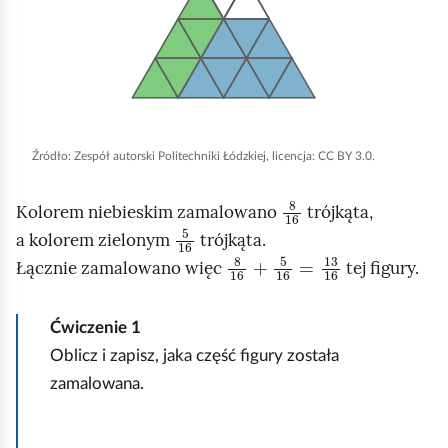
e
k
a
ś
n
c
c
i
z
y
i
j
t
,
n
a
Źródło:
Zespół autorski Politechniki Łódzkiej, licencja: CC BY 3.0.
i
b
k
8
16
y
Kolorem niebieskim zamalowano
trójkąta,
ó
5
16
u
w
a kolorem zielonym
trójkąta.
8
16
+
5
16
=
13
16
r
Łącznie zamalowano więc
tej figury.
u
c
Ćwiczenie
1
h
Oblicz i zapisz, jaka część figury została
o
zamalowana.
m
i
K