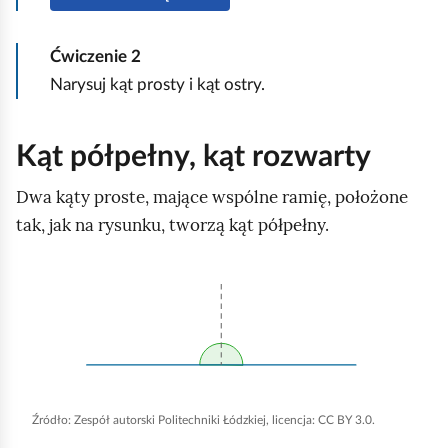
u
r
Ćwiczenie
2
u
Narysuj kąt prosty i kąt ostry.
c
h
Kąt półpełny, kąt rozwarty
o
m
Dwa kąty proste, mające wspólne ramię, położone
i
tak, jak na rysunku, tworzą kąt półpełny.
ć
p
K
o
l
d
i
g
k
l
n
ą
Źródło:
Zespół autorski Politechniki Łódzkiej, licencja: CC BY 3.0.
i
d