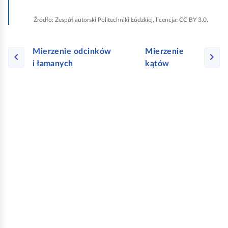
c
z
Źródło:
Zespół autorski Politechniki Łódzkiej, licencja: CC BY 3.0.
y
ś
ć
Mierzenie odcinków
Mierzenie
w
i łamanych
kątów
s
z
y
s
t
k
o