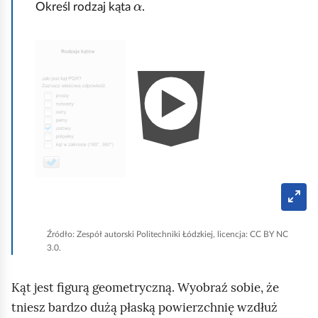
α
Określ rodzaj kąta
.
m
i
A
ć
n
p
i
o
m
d
a
g
c
l
j
ą
a
T
d
r
p
y
b
o
p
Źródło:
Zespół autorski Politechniki Łódzkiej, licencja: CC BY NC
e
k
3.0.
ł
n
a
o
e
Kąt jest figurą geometryczną. Wyobraź sobie, że
z
k
r
tniesz bardzo dużą płaską powierzchnię wzdłuż
u
a