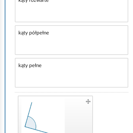
kąty rozwarte
r
ą
a
d
k
t
kąty półpełne
y
w
n
e
kąty pełne
.