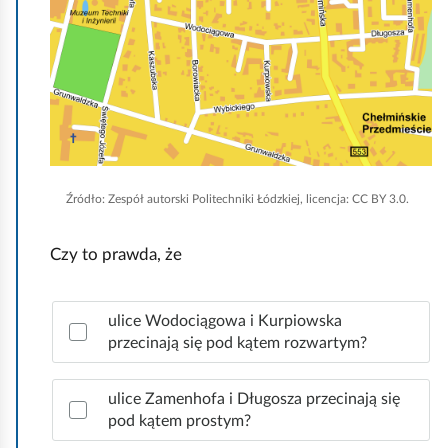
k
z
m
n
a
i
i
j
ć
j
.
p
,
o
a
d
b
g
Źródło:
Zespół autorski Politechniki Łódzkiej, licencja: CC BY 3.0.
y
l
u
ą
Czy to prawda, że
r
d
u
Z
c
ulice Wodociągowa i Kurpiowska
a
przecinają się pod kątem rozwartym?
h
z
o
n
a
ulice Zamenhofa i Długosza przecinają się
m
c
pod kątem prostym?
i
z