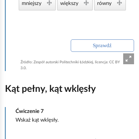
mniejszy
większy
równy
t
y
w
n
e
Sprawdź
Źródło:
Zespół autorski Politechniki Łódzkiej, licencja: CC BY
3.0.
Kąt pełny, kąt wklęsły
Ćwiczenie
7
Wskaż kąt wklęsły.
K