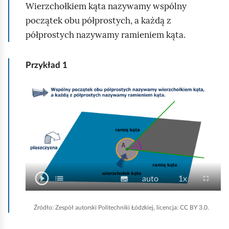
z
z
a
Wierzchołkiem kąta nazywamy wspólny
y
a
r
początek obu półprostych, a każdą z
m
n
z
półprostych nazywamy ramieniem kąta.
a
i
a
j
a
n
Przykład
1
i
a
A
n
i
m
a
c
j
play_circle_outline
O
list
P
N
J
P
fullscreen
subtitles
auto
1x
S
e
a
d
a
a
r
p
ł
n
t
p
k
ę
i
Źródło:
Zespół autorski Politechniki Łódzkiej, licencja: CC BY 3.0.
y
w
i
o
d
e
s
k