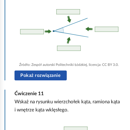
y
K
d
l
l
i
a
k
r
n
ó
i
ż
j
n
,
Źródło:
Zespół autorski Politechniki Łódzkiej, licencja: CC BY 3.0.
y
a
Pokaż rozwiązanie
c
b
h
y
m
Ćwiczenie
11
u
i
Wskaż na rysunku wierzchołek kąta, ramiona kąta
r
a
i wnętrze kąta wklęsłego.
u
r
c
k
K
h