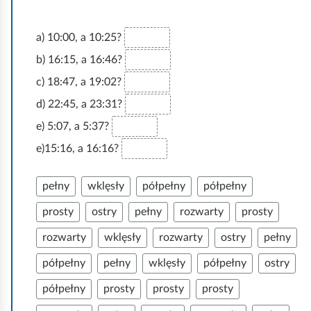
t
.
k
o
a) 10:00, a 10:25?
b) 16:15, a 16:46?
c) 18:47, a 19:02?
d) 22:45, a 23:31?
e) 5:07, a 5:37?
e)15:16, a 16:16?
pełny
wklęsły
półpełny
półpełny
prosty
ostry
pełny
rozwarty
prosty
rozwarty
wklęsły
rozwarty
ostry
pełny
półpełny
pełny
wklęsły
półpełny
ostry
półpełny
prosty
prosty
prosty