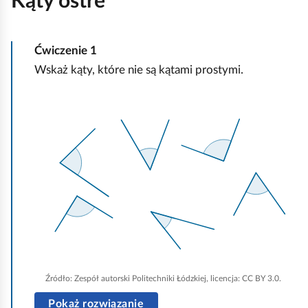
Kąty ostre
c
h
Ćwiczenie
1
o
Wskaż kąty, które nie są kątami prostymi.
m
i
K
ć
l
p
i
o
k
d
n
g
i
l
j
ą
,
d
a
Źródło:
Zespół autorski Politechniki Łódzkiej, licencja: CC BY 3.0.
b
y
Pokaż rozwiązanie