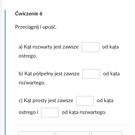
Ćwiczenie
6
Z
Przeciągnij i upuść.
a
d
a) Kąt rozwarty jest zawsze
od kąta
a
n
ostrego.
i
e
b) Kąt półpełny jest zawsze
od kąta
i
rozwartego.
n
t
c) Kąt prosty jest zawsze
od kąta
e
ostrego i
od kąta rozwartego.
r
a
k