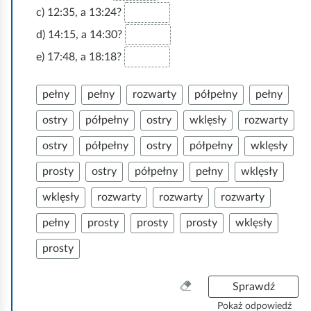
c) 12:35, a 13:24?
d) 14:15, a 14:30?
e) 17:48, a 18:18?
pełny
pełny
rozwarty
półpełny
pełny
ostry
półpełny
ostry
wklęsły
rozwarty
ostry
półpełny
ostry
półpełny
wklęsły
prosty
ostry
półpełny
pełny
wklęsły
wklęsły
rozwarty
rozwarty
rozwarty
pełny
prosty
prosty
prosty
wklęsły
prosty
W
Sprawdź
y
Pokaż odpowiedź