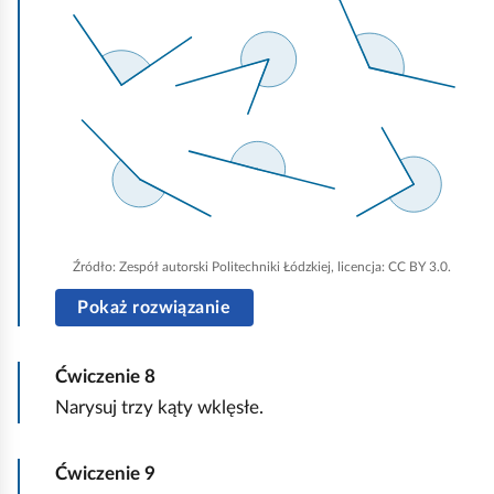
l
i
k
n
i
j
,
a
Źródło:
Zespół autorski Politechniki Łódzkiej, licencja: CC BY 3.0.
b
y
Pokaż rozwiązanie
u
r
Ćwiczenie
8
u
Narysuj trzy kąty wklęsłe.
c
h
Ćwiczenie
9
o