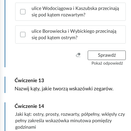
ć
p
ulice Wodociągowa i Kaszubska przecinają
p
r
się pod kątem rozwartym?
a
o
w
d
i
ulice Borowiecka i Wybickiego przecinają
g
d
się pod kątem ostrym?
l
ł
o
ą
W
Sprawdź
w
d
y
e
Pokaż odpowiedź
c
o
z
d
Ćwiczenie
13
y
p
ś
Nazwij kąty, jakie tworzą wskazówki zegarów.
o
ć
w
w
i
Ćwiczenie
14
s
e
z
d
Jaki kąt: ostry, prosty, rozwarty, półpełny, wklęsły czy
y
z
pełny zakreśla wskazówka minutowa pomiędzy
s
i
godzinami