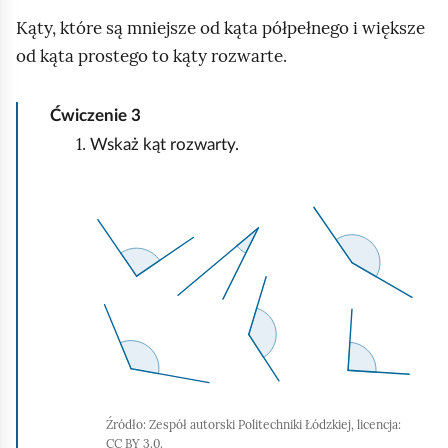
j
Kąty, które są mniejsze od kąta półpełnego i większe
,
od kąta prostego to kąty rozwarte.
a
b
Ćwiczenie
3
y
u
Wskaż kąt rozwarty.
r
u
K
c
l
h
i
o
k
m
n
i
i
ć
j
p
,
o
a
Źródło:
Zespół autorski Politechniki Łódzkiej, licencja:
CC BY 3.0.