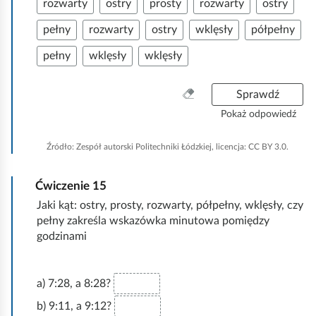
rozwarty
ostry
prosty
rozwarty
ostry
pełny
rozwarty
ostry
wklęsły
półpełny
pełny
wklęsły
wklęsły
W
Sprawdź
y
Pokaż odpowiedź
c
z
Źródło:
Zespół autorski Politechniki Łódzkiej, licencja: CC BY 3.0.
y
ś
Ćwiczenie
15
ć
w
Jaki kąt: ostry, prosty, rozwarty, półpełny, wklęsły, czy
s
pełny zakreśla wskazówka minutowa pomiędzy
z
godzinami
y
s
t
a) 7:28, a 8:28?
k
b) 9:11, a 9:12?
o