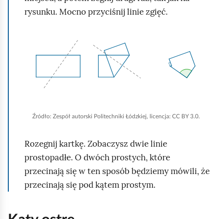
z
o
ś
e
rysunku. Mocno przyciśnij linie zgięć.
/
d
ć
ś
Z
t
o
c
K
a
w
d
i
l
t
a
t
r
i
r
w
z
k
z
a
y
a
r
n
m
n
z
i
Źródło:
Zespół autorski Politechniki Łódzkiej, licencja: CC BY 3.0.
a
i
a
j
j
a
n
,
Rozegnij kartkę. Zobaczysz dwie linie
i
a
prostopadłe. O dwóch prostych, które
a
b
przecinają się w ten sposób będziemy mówili, że
y
przecinają się pod kątem prostym.
u
r
u