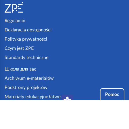
t
o
p
Regulamin
k
Deklaracja dostępności
a
Polityka prywatności
z
Czym jest ZPE
p
Standardy techniczne
e
.
Школа для вас
g
Archiwum e-materiałów
o
Podstrony projektów
v
Pomoc
Materiały edukacyjne łatwe
.
do czytania i zrozumienia
p
Tryby dostępności
l