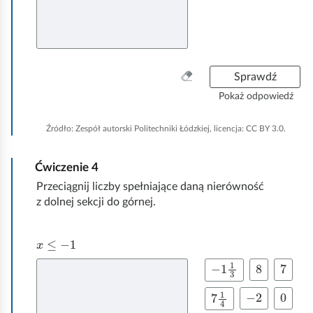
t
t
t
n
.
.
.
t
.
W
Sprawdź
y
Pokaż odpowiedź
c
z
Źródło:
Zespół autorski Politechniki Łódzkiej, licencja: CC BY 3.0.
y
ś
Ćwiczenie
4
ć
w
Przeciągnij liczby spełniające daną nierówność
s
z dolnej sekcji do górnej.
z
y
x
≤
-
1
s
t
8
7
-
1
1
3
P
P
P
k
r
r
r
o
-
2
0
7
4
1
P
P
P
z
z
z