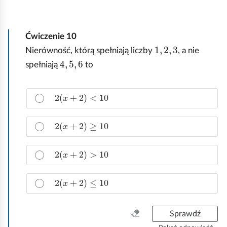
s
z
y
Ćwiczenie
10
s
1
,
2
,
3
Nierówność, którą spełniają liczby
, a nie
t
4
,
5
,
6
spełniają
to
k
o
Z
2
(
x
+
2
)
<
10
a
z
2
(
x
+
2
)
≥
10
n
a
c
2
(
x
+
2
)
>
10
z
p
2
(
x
+
2
)
≤
10
r
a
w
W
Sprawdź
i
y