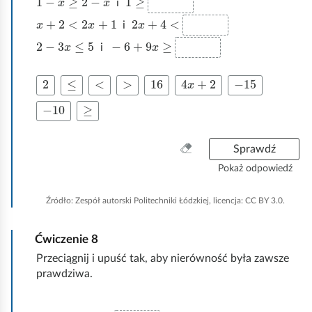
i
x
+
2
<
2
x
+
1
2
x
+
4
<
i
2
−
3
x
≤
5
−
6
+
9
x
≥
i
2
≤
<
>
16
4
x
+
2
−
15
−
10
≥
W
Sprawdź
y
Pokaż odpowiedź
c
z
Źródło:
Zespół autorski Politechniki Łódzkiej, licencja: CC BY 3.0.
y
ś
Ćwiczenie
8
ć
w
Przeciągnij i upuść tak, aby nierówność była zawsze
s
prawdziwa.
z
y