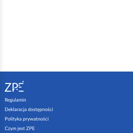
S
t
o
p
Regulamin
k
Deklaracja dostępności
a
Polityka prywatności
z
Czym jest ZPE