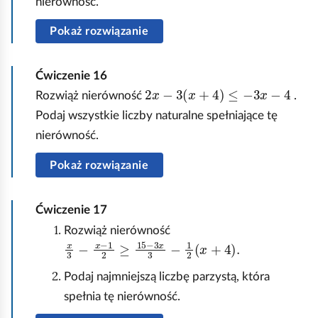
nierówność.
Pokaż rozwiązanie
Ćwiczenie
16
2
x
-
3
x
+
4
≤
-
3
x
-
4
Rozwiąż nierówność
.
Podaj wszystkie liczby naturalne spełniające tę
nierówność.
Pokaż rozwiązanie
Ćwiczenie
17
Rozwiąż nierówność
x
3
-
x
-
1
2
≥
15
-
3
x
3
-
1
2
x
+
4
.
Podaj najmniejszą liczbę parzystą, która
spełnia tę nierówność.