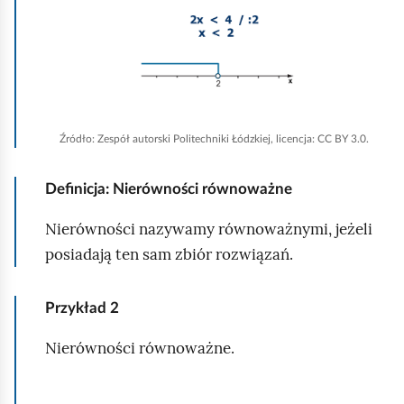
K
l
i
k
n
i
Źródło:
Zespół autorski Politechniki Łódzkiej, licencja: CC BY 3.0.
j
,
Definicja: Nierówności równoważne
a
Nierówności nazywamy równoważnymi, jeżeli
b
posiadają ten sam zbiór rozwiązań.
y
u
Przykład
2
r
u
Nierówności równoważne.
c
h
K