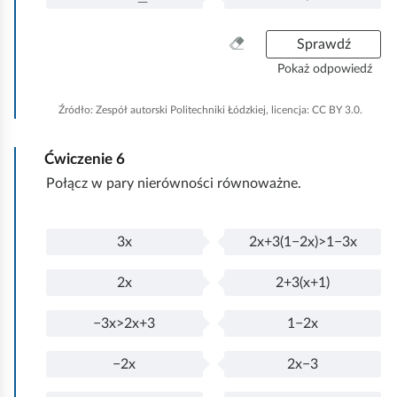
ł
P
z
n
z
ą
o
:
y
o
c
ł
W
Sprawdź
z
n
z
ą
y
Pokaż odpowiedź
:
y
o
c
c
z
n
z
z
Źródło:
Zespół autorski Politechniki Łódzkiej, licencja: CC BY 3.0.
:
y
o
y
z
n
ś
:
Ćwiczenie
6
y
ć
z
w
Połącz w pary nierówności równoważne.
:
s
z
y
3x
2x+3(1−2x)>1−3x
P
3
s
o
x
t
2x
2+3(x+1)
ł
P
2
k
ą
o
x
o
−3x>2x+3
1−2x
c
ł
P
−
z
ą
o
3
−2x
2x−3
o
c
ł
x
P
−
n
z
ą
>
o
2