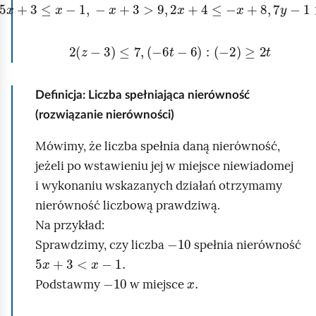
5
x
+
3
≤
x
-
1
,
-
x
+
3
>
9
,
2
x
+
4
≤
-
x
+
8
,
7
y
-
1
>
9
,
2
z
-
3
≤
7
,
-
6
t
-
6
:
-
2
≥
2
t
Definicja: Liczba spełniająca nierówność
(rozwiązanie nierówności)
Mówimy, że liczba spełnia daną nierówność,
jeżeli po wstawieniu jej w miejsce niewiadomej
i wykonaniu wskazanych działań otrzymamy
nierówność liczbową prawdziwą.
Na przykład:
-
10
Sprawdzimy, czy liczba
spełnia nierówność
5
x
+
3
<
x
-
1
.
-
10
x
.
Podstawmy
w miejsce