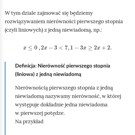
e
a
ś
W tym dziale zajmować się będziemy
c
c
z
rozwiązywaniem nierówności pierwszego stopnia
y
i
(czyli liniowych) z jedną niewiadomą, np.:
t
n
x
≤
0
,
2
x
-
3
<
7
,
1
-
3
x
≥
2
x
+
2
.
i
k
ó
Definicja: Nierówność pierwszego stopnia
w
(liniowa) z jedną niewiadomą
Nierównością pierwszego stopnia z jedną
niewiadomą nazywamy nierówność, w której
występuje dokładnie jedna niewiadoma
w pierwszej potędze.
Na przykład