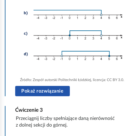
i
k
n
i
j
,
a
b
y
u
Źródło:
Zespół autorski Politechniki Łódzkiej, licencja: CC BY 3.0.
r
Pokaż rozwiązanie
u
c
Ćwiczenie
3
h
Przeciągnij liczby spełniające daną nierówność
o
z dolnej sekcji do górnej.
m