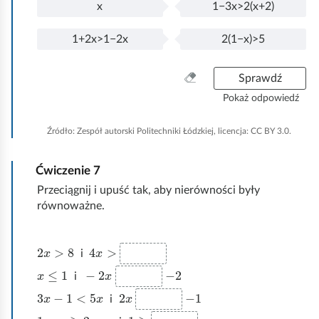
x
1−3x>2(x+2)
y
o
c
2
ł
x
P
x
z
n
z
x
ą
o
:
1+2x>1−2x
2(1−x)>5
y
o
+
c
ł
P
1
z
n
3
z
ą
o
+
:
y
o
c
ł
2
W
Sprawdź
z
n
z
ą
x
y
Pokaż odpowiedź
:
y
o
c
>
c
z
n
z
1
z
Źródło:
Zespół autorski Politechniki Łódzkiej, licencja: CC BY 3.0.
:
y
o
−
y
z
n
2
ś
:
Ćwiczenie
7
y
x
ć
z
w
Przeciągnij i upuść tak, aby nierówności były
:
s
równoważne.
z
y
2
x
>
8
4
x
>
s
i
t
x
≤
1
−
2
x
−
2
i
k
3
x
−
1
<
5
x
x
2
−
1
o
i
1
−
x
≥
2
−
x
1
≥