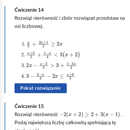
Ćwiczenie
14
Rozwiąż nierówność i zbiór rozwiązań przedstaw na
osi liczbowej.
x
3
+
2
x
+
1
2
≥
2
x
x
+
3
2
+
1
-
x
4
<
3
(
x
+
2
)
2
x
-
x
-
3
5
>
3
+
1
-
3
x
2
3
-
2
-
x
3
-
2
x
≤
x
+
6
5
Pokaż rozwiązanie
Ćwiczenie
15
-
2
x
+
2
≥
2
+
3
(
x
-
1
)
Rozwiąż nierówność
.
Podaj największą liczbę całkowitą spełniającą tę