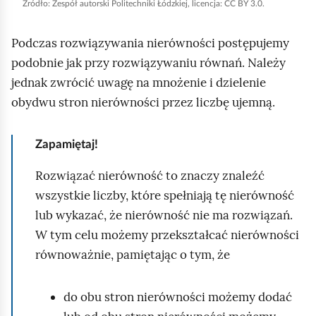
p
k
ę
i
Źródło:
Zespół autorski Politechniki Łódzkiej, licencja: CC BY 3.0.
y
o
w
m
i
o
d
e
s
s
k
ó
i
s
ś
k
t
Podczas rozwiązywania nierówności postępujemy
r
t
r
a
y
ć
o
ć
r
podobnie jak przy rozwiązywaniu równań. Należy
ę
n
z
o
ś
e
p
jednak zwrócić uwagę na mnożenie i dzielenie
p
/
d
ć
ś
o
n
obydwu stron nierówności przez liczbę ujemną.
Z
t
o
c
d
i
a
w
d
i
g
j
Zapamiętaj!
t
a
t
l
r
r
w
Rozwiązać nierówność to znaczy znaleźć
ą
z
z
a
wszystkie liczby, które spełniają tę nierówność
d
y
a
r
lub wykazać, że nierówność nie ma rozwiązań.
m
n
z
W tym celu możemy przekształcać nierówności
a
i
a
równoważnie, pamiętając o tym, że
j
a
n
i
a
do obu stron nierówności możemy dodać