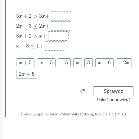
z
y
3
x
+
2
>
3
x
+
s
t
2
x
−
3
≤
2
x
+
k
3
x
+
2
>
x
+
o
x
−
3
≤
1
+
x
+
5
x
-
5
-
5
x
3
x
-
6
-
2
x
2
x
+
5
W
Sprawdź
y
Pokaż odpowiedź
c
z
Źródło:
Zespół autorski Politechniki Łódzkiej, licencja: CC BY 3.0.
y
ś
ć
w