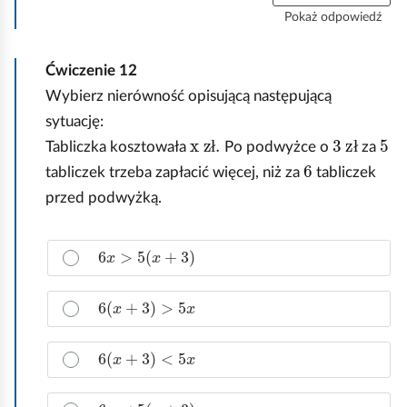
y
d
Pokaż odpowiedź
c
ł
z
o
Ćwiczenie
12
y
w
ś
Wybierz nierówność opisującą następującą
ą
ć
o
sytuację:
w
d
x zł
.
3
zł
5
Tabliczka kosztowała
Po podwyżce o
za
s
p
ł
ł
6
z
tabliczek trzeba zapłacić więcej, niż za
tabliczek
o
y
w
przed podwyżką.
s
i
t
e
Z
6
x
>
5
x
+
3
k
d
a
o
ź
z
.
6
x
+
3
>
5
x
n
a
c
6
x
+
3
<
5
x
z
p
6
x
<
5
x
+
3