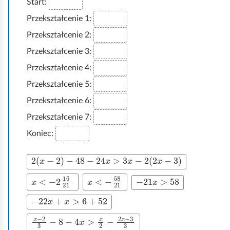
Start:
Przekształcenie 1:
Przekształcenie 2:
Przekształcenie 3:
Przekształcenie 4:
Przekształcenie 5:
Przekształcenie 6:
Przekształcenie 7:
Koniec:
2
(
x
−
2
)
−
48
−
24
x
>
3
x
−
2
(
2
x
−
3
)
x
<
−
2
16
21
x
<
−
58
21
−
21
x
>
58
−
22
x
+
x
>
6
+
52
x
-
2
3
−
8
-
4
x
>
x
2
-
2
x
-
3
3