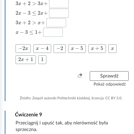
3
x
+
2
>
3
x
+
s
t
2
x
−
3
≤
2
x
+
k
3
x
+
2
>
x
+
o
x
−
3
≤
1
+
-
2
x
x
-
4
-
2
x
-
5
x
+
5
x
2
x
+
1
1
W
Sprawdź
y
Pokaż odpowiedź
c
z
Źródło:
Zespół autorski Politechniki Łódzkiej, licencja: CC BY 3.0.
y
ś
Ćwiczenie
9
ć
w
Przeciągnij i upuść tak, aby nierówność była
s
sprzeczna.