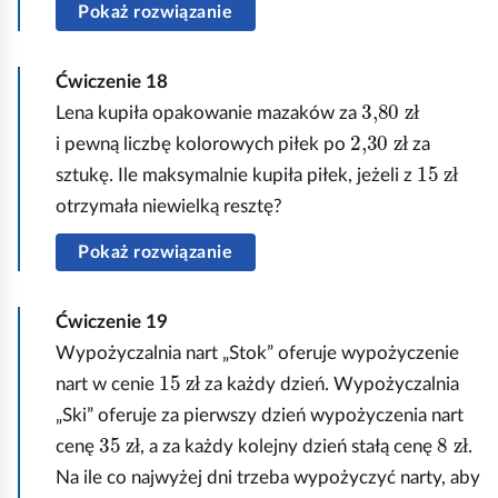
Pokaż rozwiązanie
Ćwiczenie
18
3,80
zł
Lena kupiła opakowanie mazaków za
ł
2,30
zł
i pewną liczbę kolorowych piłek po
za
ł
15
zł
sztukę. Ile maksymalnie kupiła piłek, jeżeli z
ł
otrzymała niewielką resztę?
Pokaż rozwiązanie
Ćwiczenie
19
Wypożyczalnia nart „Stok” oferuje wypożyczenie
15
zł
nart w cenie
za każdy dzień. Wypożyczalnia
ł
„Ski” oferuje za pierwszy dzień wypożyczenia nart
35
zł
8
zł
cenę
, a za każdy kolejny dzień stałą cenę
.
ł
ł
Na ile co najwyżej dni trzeba wypożyczyć narty, aby