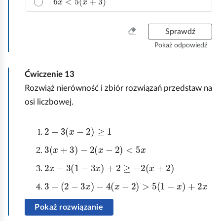
r
a
w
W
Sprawdź
i
y
d
Pokaż odpowiedź
c
ł
z
o
Ćwiczenie
13
y
w
ś
Rozwiąż nierówność i zbiór rozwiązań przedstaw na
ą
ć
o
osi liczbowej.
w
d
s
p
2
+
3
(
x
-
2
)
≥
1
z
o
y
w
3
x
+
3
-
2
(
x
-
2
)
<
5
x
s
i
t
2
x
-
3
1
-
3
x
+
2
≥
-
2
(
x
+
2
)
e
k
d
3
-
2
-
3
x
-
4
x
-
2
>
5
1
-
x
+
2
x
o
ź
.
Pokaż rozwiązanie