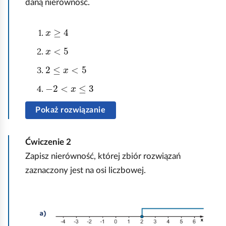
daną nierówność.
x
≥
4
x
<
5
2
≤
x
<
5
-
2
<
x
≤
3
Pokaż rozwiązanie
Ćwiczenie
2
Zapisz nierówność, której zbiór rozwiązań
zaznaczony jest na osi liczbowej.
K
l