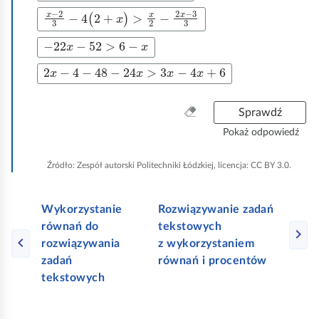
x
-
2
3
−
4
(
2
+
x
)
>
x
2
−
2
x
-
3
3
−
22
x
−
52
>
6
−
x
2
x
−
4
−
48
−
24
x
>
3
x
−
4
x
+
6
W
Sprawdź
y
Pokaż odpowiedź
c
z
Źródło:
Zespół autorski Politechniki Łódzkiej, licencja: CC BY 3.0.
y
ś
ć
Wykorzystanie
Rozwiązywanie zadań
w
równań do
tekstowych
s
rozwiązywania
z wykorzystaniem
z
zadań
równań i procentów
y
tekstowych
s
t
k