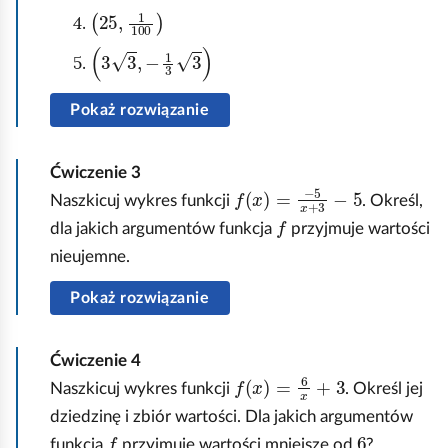
(
e
t
25
,
1
100
x
f
e
3
3
,
-
1
3
3
)
(
j
=
x
f
Pokaż rozwiązanie
3
)
u
d
.
n
z
Ćwiczenie
3
N
k
f
x
=
-
5
x
+
3
-
5
i
Naszkicuj wykres funkcji
. Określ,
a
c
f
e
dla jakich argumentów funkcja
przyjmuje wartości
l
j
l
nieujemne.
e
i
o
ż
f
Pokaż rozwiązanie
n
y
,
e
t
n
Ćwiczenie
4
p
a
a
f
x
=
6
x
+
3
Naszkicuj wykres funkcji
. Określ jej
r
k
l
dziedzinę i zbiór wartości. Dla jakich argumentów
z
p
e
f
6
funkcja
przyjmuje wartości mniejsze od
?