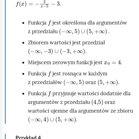
f
x
=
-
3
x
-
5
-
3
ć
.
n
w
k
f
y
c
Funkcja
jest określona dla argumentów
-
∞
,
5
∪
5
,
+
∞
k
j
z przedziału
.
r
i
Zbiorem wartości jest przedział
e
-
∞
,
-
3
∪
-
3
,
+
∞
f
.
s
(
x
0
=
4
t
Miejscem zerowym funkcji jest
.
x
f
e
Funkcja
jest rosnąca w każdym
)
-
∞
,
5
5
,
+
∞
j
z przedziałów
oraz
.
=
f
f
3
Funkcja
przyjmuje wartości dodatnie dla
u
4,5
d
argumentów z przedziału
oraz
n
z
wartości ujemne dla argumentów ze zbioru
k
-
∞
,
4
∪
5
,
+
∞
i
.
c
e
j
l
Przykład
4