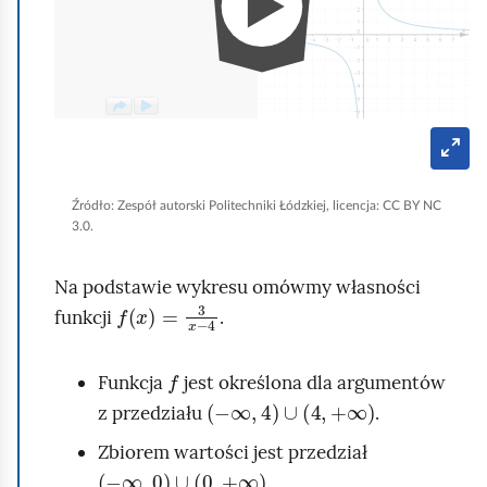
)
m
=
a
3
c
d
j
z
a
T
i
r
i
y
e
b
l
p
Źródło:
Zespół autorski Politechniki Łódzkiej, licencja: CC BY NC
l
e
u
3.0.
ł
o
n
s
o
n
e
Na podstawie wykresu omówmy własności
t
k
f
x
=
3
x
-
4
e
r
funkcji
.
r
a
p
n
u
o
f
r
w
j
Funkcja
jest określona dla argumentów
y
-
∞
,
4
∪
4
,
+
∞
z
e
z przedziału
.
e
r
Zbiorem wartości jest przedział
z
-
∞
,
0
∪
0
,
+
∞
y
.