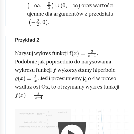
w
-
∞
,
-
3
2
∪
0
,
+
∞
oraz wartości
y
ujemne dla argumentów z przedziału
k
-
3
2
,
0
.
r
e
Przykład
2
s
f
x
=
3
x
-
4
f
Narysuj wykres funkcji
.
u
Podobnie jak poprzednio do narysowania
f
n
wykresu funkcji
wykorzystamy hiperbolę
g
x
=
3
x
4
k
. Jeśli przesuniemy ją o
w prawo
Ox
c
wzdłuż osi
, to otrzymamy wykres funkcji
f
x
=
3
x
-
4
j
.
i
f
A
(
n
x
i