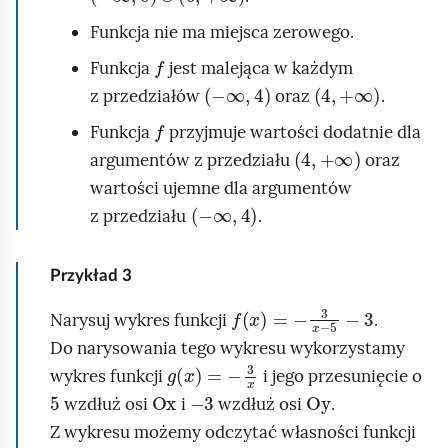
x
s
Funkcja nie ma miejsca zerowego.
o
f
+
Funkcja
jest malejąca w każdym
w
-
∞
,
4
4
,
+
∞
2
z przedziałów
oraz
.
a
.
f
n
Funkcja
przyjmuje wartości dodatnie dla
A
4
,
+
∞
i
argumentów z przedziału
oraz
b
e
wartości ujemne dla argumentów
y
-
∞
,
4
w
z przedziału
.
n
y
a
k
Przykład
3
r
r
f
x
=
-
3
x
-
5
-
3
y
Narysuj wykres funkcji
.
e
s
Do narysowania tego wykresu wykorzystamy
s
g
x
=
-
3
x
o
wykres funkcji
i jego przesunięcie o
u
5
Ox
-
3
Oy
w
wzdłuż osi
i
wzdłuż osi
.
f
a
Z wykresu możemy odczytać własności funkcji
u