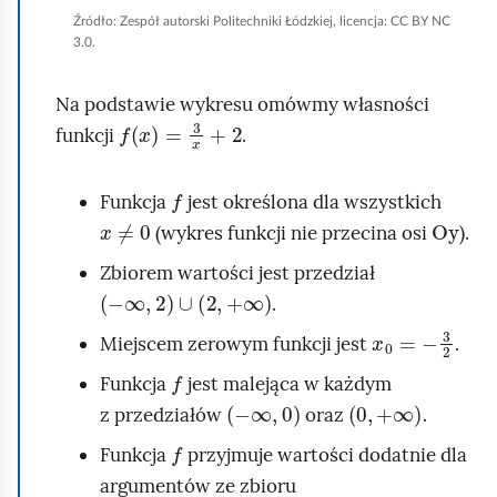
r
b
p
Źródło:
Zespół autorski Politechniki Łódzkiej, licencja: CC BY NC
e
e
3.0.
ł
z
n
o
e
e
Na podstawie wykresu omówmy własności
k
f
x
=
3
x
+
2
n
r
funkcji
.
a
t
n
o
f
u
w
Funkcja
jest określona dla wszystkich
y
x
≠
0
Oy
j
(wykres funkcji nie przecina osi
).
e
Zbiorem wartości jest przedział
o
-
∞
,
2
∪
2
,
+
∞
.
k
x
0
=
-
3
2
Miejscem zerowym funkcji jest
.
a
f
z
Funkcja
jest malejąca w każdym
-
∞
,
0
0
,
+
∞
u
z przedziałów
oraz
.
j
f
Funkcja
przyjmuje wartości dodatnie dla
e
argumentów ze zbioru