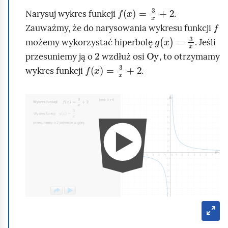
e
f
x
=
3
x
+
2
a
Narysuj wykres funkcji
.
ś
f
c
Zauważmy, że do narysowania wykresu funkcji
c
z
g
(
x
)
=
3
x
możemy wykorzystać hiperbolę
. Jeśli
y
i
2
Oy
przesuniemy ją o
wzdłuż osi
, to otrzymamy
t
f
x
=
3
x
+
2
wykres funkcji
.
n
i
k
A
ó
n
w
i
m
a
c
j
a
T
p
r
y