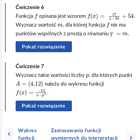
r
n
s
Ćwiczenie
6
z
k
f
f
f
x
=
17
x
-
34
+
54
Funkcja
opisana jest wzorem
.
e
c
u
m
f
Wyznacz wartość
, dla której funkcja
nie ma
s
j
n
y
=
m
punktów wspólnych z prostą o równaniu
.
u
i
k
n
Pokaż rozwiązanie
f
c
ą
,
j
ć
a
i
Ćwiczenie
7
g
p
b
g
Wyznacz takie wartości liczby
, dla których punkt
o
A
=
4,12
y
(
należy do wykresu funkcji
o
f
x
=
-
12
x
-
p
2
o
x
.
t
)
d
Pokaż rozwiązanie
r
=
w
z
3
i
y
d
Wykres
Zastosowania funkcji
e
m
z
funkcji
wymiernych do interpretacji