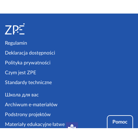
S
t
o
p
Regulamin
k
Deklaracja dostępności
a
Polityka prywatności
z
Czym jest ZPE
p
Standardy techniczne
e
.
Школа для вас
g
Archiwum e-materiałów
o
Podstrony projektów
v
Pomoc
Materiały edukacyjne łatwe
.
do czytania i zrozumienia