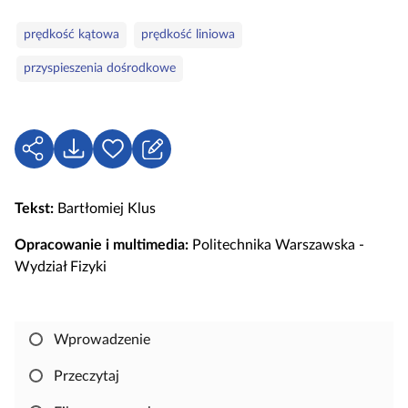
e
S
g
prędkość kątowa
prędkość liniowa
ł
o
przyspieszenia dośrodkowe
o
r
w
i
a
e
k
U
P
Z
l
d
o
a
u
o
b
l
c
Tekst:
Bartłomiej Klus
s
i
o
z
t
e
g
Opracowanie i multimedia:
Politechnika Warszawska -
o
ę
r
u
Wydział Fizyki
w
p
z
j
e
n
s
i
i
Wprowadzenie
j
ę
,
Przeczytaj
a