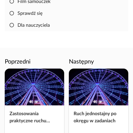
Film samouczek
b
y
Sprawdź się
s
k
Dla nauczyciela
o
p
i
o
w
Poprzedni
Następny
a
ć
i
e
d
y
t
Zastosowania
Ruch jednostajny po
o
praktyczne ruchu
okręgu w zadaniach
w
jednostajnego po
a