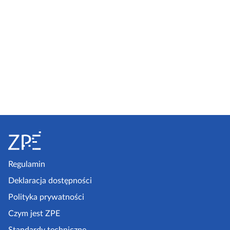
S
t
o
p
Regulamin
k
Deklaracja dostępności
a
Polityka prywatności
z
Czym jest ZPE
p