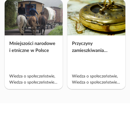
ć
m
a
t
e
r
Mniejszości narodowe
Przyczyny
i
i etniczne w Polsce
zamieszkiwania
a
Polaków poza
ł
granicami Polski (w
ujęciu historycznym)
Wiedza o społeczeństwie,
Wiedza o społeczeństwie,
Wiedza o społeczeństwie
Wiedza o społeczeństwie
PP 2022, Historia i
PP 2022, Historia i
teraźniejszość
teraźniejszość