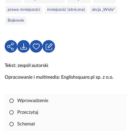
r
ł
prawa mniejszości
mniejszość (etniczna)
akcja „Wisła”
i
o
e
w
Bojkowie
a
k
l
u
U
P
Z
c
d
o
a
z
o
b
l
Tekst: zespół autorski
o
s
i
o
w
t
e
g
Opracowanie i multimedia: Englishsquare.pl sp. z o.o.
e
ę
r
u
p
z
j
n
s
Wprowadzenie
i
i
j
ę
Przeczytaj
,
Schemat
a