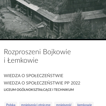
a
c
z
y
t
n
i
k
ó
Rozproszeni Bojkowie
w
i Łemkowie
K
WIEDZA O SPOŁECZEŃSTWIE
a
WIEDZA O SPOŁECZEŃSTWIE PP 2022
t
LICEUM OGÓLNOKSZTAŁCĄCE I TECHNIKUM
e
g
o
S
Polska
mniejszości etniczne
mniejszość
Łemkowie