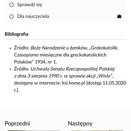
b
Sprawdź się
y
s
Dla nauczyciela
work
k
o
Bibliografia
p
i
Źródło:
Boże Narodzenie u Łemków
, „Grekokatolik.
o
Czasopismo miesięczne dla greckokatolickich
w
Polaków” 1934, nr 1.
a
Źródło:
Uchwała Senatu Rzeczpospolitej Polskiej
ć
z dnia 3 sierpnia 1990 r. w sprawie akcji „Wisła”
,
i
dostępny w internecie: ksi.home.pl [dostęp 11.05.2020
e
r.].
d
y
t
o
w
Poprzedni
Następny
a