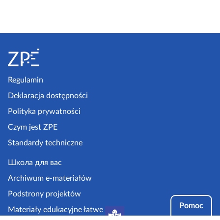
S
t
o
p
Regulamin
k
Deklaracja dostępności
a
Polityka prywatności
z
Czym jest ZPE
p
Standardy techniczne
e
.
Школа для вас
g
Archiwum e-materiałów
o
Podstrony projektów
v
Pomoc
Materiały edukacyjne łatwe
.