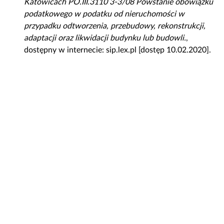
Katowicach PO.III.3110 3-3/08 Powstanie obowiązku
o
podatkowego w podatku od nieruchomości w
w
przypadku odtworzenia, przebudowy, rekonstrukcji,
a
adaptacji oraz likwidacji budynku lub budowli.
,
ć
dostępny w internecie: sip.lex.pl [dostęp 10.02.2020].
m
a
t
e
r
i
a
ł