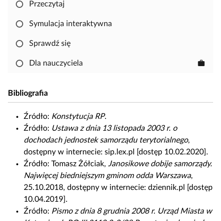
j
ę
Przeczytaj
,
Symulacja interaktywna
a
b
Sprawdź się
y
s
Dla nauczyciela
work
k
o
Bibliografia
p
i
Źródło:
Konstytucja RP
.
o
Źródło:
Ustawa z dnia 13 listopada 2003 r. o
w
dochodach jednostek samorządu terytorialnego
,
a
dostępny w internecie: sip.lex.pl [dostęp 10.02.2020].
ć
Źródło:
Tomasz Żółciak,
Janosikowe dobije samorządy.
i
Najwięcej biedniejszym gminom odda Warszawa
,
e
25.10.2018, dostępny w internecie: dziennik.pl [dostęp
d
10.04.2019].
y
Źródło:
Pismo z dnia 8 grudnia 2008 r. Urząd Miasta w
t