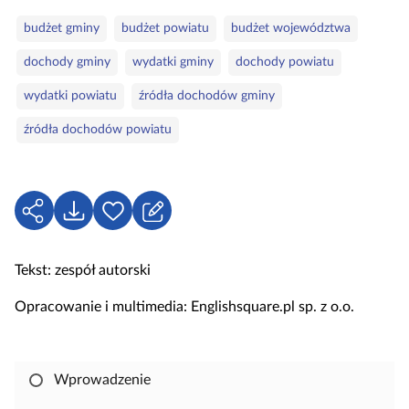
r
S
budżet gminy
budżet powiatu
budżet województwa
i
ł
e
dochody gminy
wydatki gminy
dochody powiatu
o
w
wydatki powiatu
źródła dochodów gminy
a
źródła dochodów powiatu
k
l
u
c
U
P
Z
z
d
o
a
o
o
b
l
w
Tekst: zespół autorski
s
i
o
e
t
e
g
Opracowanie i multimedia: Englishsquare.pl sp. z o.o.
ę
r
u
p
z
j
n
s
Wprowadzenie
i
i