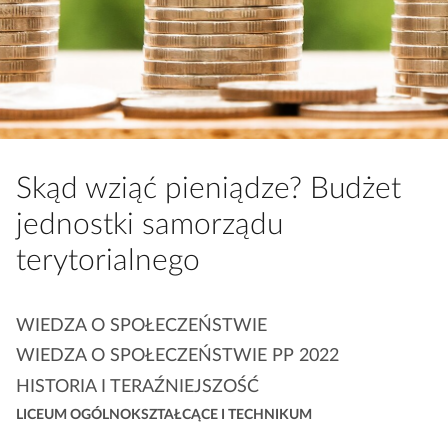
a
c
z
y
t
n
i
Skąd wziąć pieniądze? Budżet
k
ó
jednostki samorządu
w
terytorialnego
K
WIEDZA O SPOŁECZEŃSTWIE
a
WIEDZA O SPOŁECZEŃSTWIE PP 2022
t
HISTORIA I TERAŹNIEJSZOŚĆ
e
LICEUM OGÓLNOKSZTAŁCĄCE I TECHNIKUM
g
o