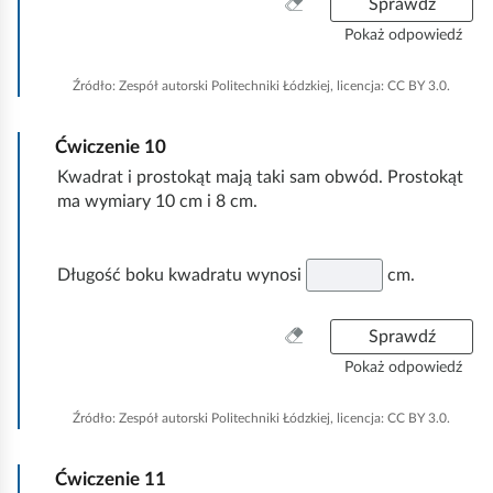
W
Sprawdź
y
Pokaż odpowiedź
c
z
Źródło:
Zespół autorski Politechniki Łódzkiej, licencja: CC BY 3.0.
y
ś
Ćwiczenie
10
ć
w
Kwadrat i prostokąt mają taki sam obwód. Prostokąt
s
ma wymiary 10 cm i 8 cm.
z
y
s
Długość boku kwadratu wynosi
cm.
t
k
W
Sprawdź
o
y
Pokaż odpowiedź
c
z
Źródło:
Zespół autorski Politechniki Łódzkiej, licencja: CC BY 3.0.
y
ś
Ćwiczenie
11
ć