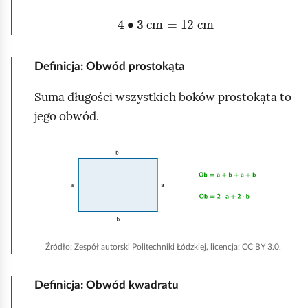
h
4
∙
3
cm
=
12
cm
o
m
Definicja: Obwód prostokąta
i
ć
Suma długości wszystkich boków prostokąta to
p
jego obwód.
o
d
K
g
l
l
i
ą
k
d
n
Źródło:
Zespół autorski Politechniki Łódzkiej, licencja: CC BY 3.0.
i
j
Definicja: Obwód kwadratu
,