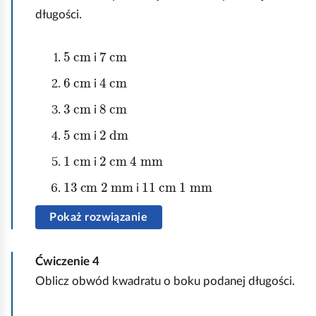
s
długości.
z
y
5
cm
7
cm
s
i
t
6
cm
4
cm
i
k
o
3
cm
8
cm
i
5
cm
2
dm
i
1
cm
2
mm
cm
4
i
13
mm
cm
2
11
mm
cm
1
i
Pokaż rozwiązanie
Ćwiczenie
4
Oblicz obwód kwadratu o boku podanej długości.