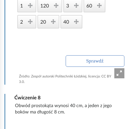
e
1
120
3
60
2
20
40
Sprawdź
Źródło:
Zespół autorski Politechniki Łódzkiej, licencja: CC BY
3.0.
Ćwiczenie
8
Obwód prostokąta wynosi 40 cm, a jeden z jego
boków ma długość 8 cm.