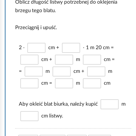
z
Oblicz długość listwy potrzebnej do oklejenia
d
y
brzegu tego blatu.
a
s
t
n
Przeciągnij i upuść.
k
i
o
e
·
·
2
cm +
1 m 20 cm =
i
n
cm +
m
cm =
t
=
m
cm +
m
e
r
cm =
m
cm
a
k
Aby okleić blat biurka, należy kupić
m
t
y
cm listwy.
w
n