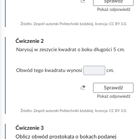
W
Sprawdź
l
u
y
ą
Pokaż odpowiedź
c
c
d
z
h
Źródło:
Zespół autorski Politechniki Łódzkiej, licencja: CC BY 3.0.
y
o
ś
m
Ćwiczenie
2
ć
i
w
Narysuj w zeszycie kwadrat o boku długości 5 cm.
s
ć
z
p
y
Obwód tego kwadratu wynosi
cm.
o
s
d
t
W
Sprawdź
k
g
y
o
Pokaż odpowiedź
l
c
z
ą
Źródło:
Zespół autorski Politechniki Łódzkiej, licencja: CC BY 3.0.
y
d
ś
Ćwiczenie
3
ć
w
Oblicz obwód prostokąta o bokach podanej