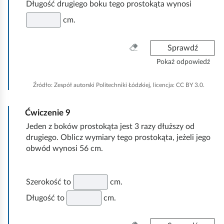
Długość drugiego boku tego prostokąta wynosi
cm.
W
Sprawdź
y
Pokaż odpowiedź
c
z
Źródło:
Zespół autorski Politechniki Łódzkiej, licencja: CC BY 3.0.
y
ś
Ćwiczenie
9
ć
w
Jeden z boków prostokąta jest 3 razy dłuższy od
s
drugiego. Oblicz wymiary tego prostokąta, jeżeli jego
z
obwód wynosi 56 cm.
y
s
t
Szerokość to
cm.
k
Długość to
cm.
o