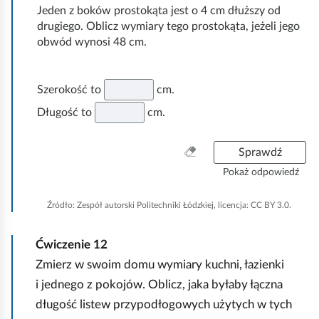
w
Jeden z boków prostokąta jest o 4 cm dłuższy od
s
drugiego. Oblicz wymiary tego prostokąta, jeżeli jego
z
obwód wynosi 48 cm.
y
s
t
Szerokość to
cm.
k
Długość to
cm.
o
W
Sprawdź
y
Pokaż odpowiedź
c
z
Źródło:
Zespół autorski Politechniki Łódzkiej, licencja: CC BY 3.0.
y
ś
Ćwiczenie
12
ć
w
Zmierz w swoim domu wymiary kuchni, łazienki
s
i jednego z pokojów. Oblicz, jaka byłaby łączna
z
długość listew przypodłogowych użytych w tych
y