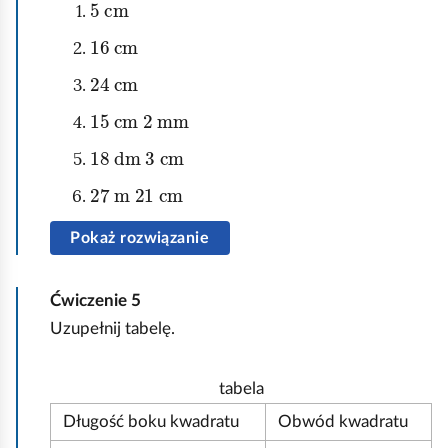
5
cm
16
cm
24
cm
15
mm
cm
2
18
cm
dm
3
27
cm
m
21
Pokaż rozwiązanie
Ćwiczenie
5
Uzupełnij tabelę.
tabela
Długość boku kwadratu
Obwód kwadratu