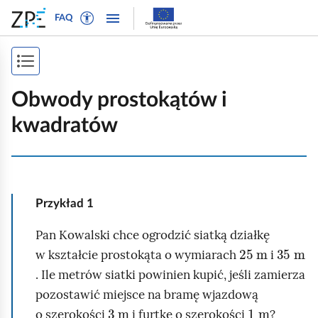
W
P
P
P
FAQ
ł
r
r
o
ą
z
z
k
c
e
e
P
a
z
j
j
ż
o
t
d
d
Obwody prostokątów i
n
r
ź
ź
k
a
kwadratów
y
d
d
a
w
b
o
o
i
ż
t
n
t
g
e
a
r
s
a
k
w
e
p
c
Przykład
1
s
i
ś
j
i
t
g
c
Pan Kowalski chce ogrodzić siatką działkę
ę
25
m
35
m
o
a
i
s
w kształcie prostokąta o wymiarach
i
w
c
t
. Ile metrów siatki powinien kupić, jeśli zamierza
y
j
pozostawić miejsce na bramę wjazdową
r
d
i
3
m
1
m
o szerokości
i furtkę o szerokości
?
l