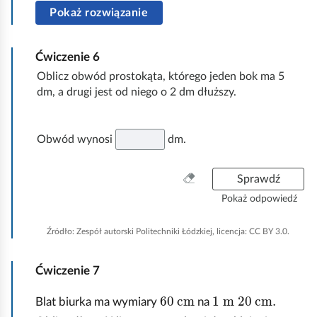
Pokaż rozwiązanie
Ćwiczenie
6
Oblicz obwód prostokąta, którego jeden bok ma 5
dm, a drugi jest od niego o 2 dm dłuższy.
Obwód wynosi
dm.
W
Sprawdź
y
Pokaż odpowiedź
c
z
Źródło:
Zespół autorski Politechniki Łódzkiej, licencja: CC BY 3.0.
y
ś
Ćwiczenie
7
ć
w
Z
60
cm
1
m
20
cm.
Blat biurka ma wymiary
na
s
a