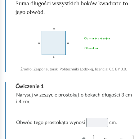
a
Suma długości wszystkich boków kwadratu to
b
jego obwód.
y
u
K
r
l
u
i
c
k
h
n
Źródło:
Zespół autorski Politechniki Łódzkiej, licencja: CC BY 3.0.
o
i
m
j
Ćwiczenie
1
i
,
Narysuj w zeszycie prostokąt o bokach długości 3 cm
ć
a
i 4 cm.
p
b
o
y
Obwód tego prostokąta wynosi
cm.
d
u
g
r