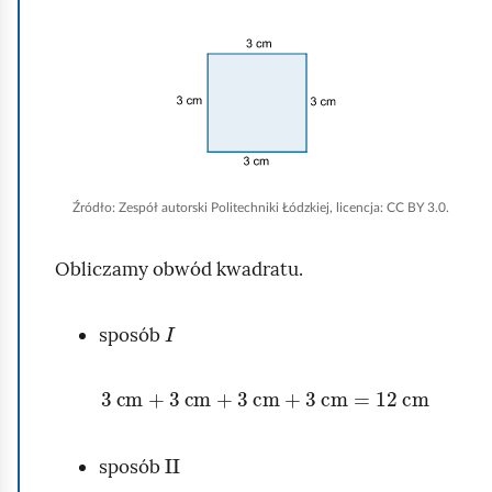
o
m
K
i
l
ć
i
p
k
o
n
d
i
Źródło:
Zespół autorski Politechniki Łódzkiej, licencja: CC BY 3.0.
g
j
l
,
Obliczamy obwód kwadratu.
ą
a
d
I
b
sposób
y
u
3
cm
+
3
cm
+
3
cm
+
3
cm
=
12
cm
r
u
II
sposób
c