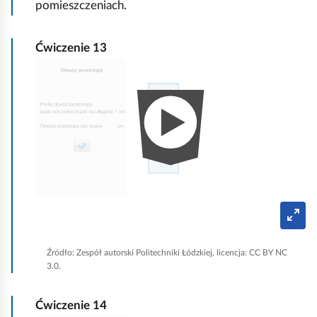
pomieszczeniach.
s
t
k
Ćwiczenie
13
o
A
n
i
m
a
c
j
a
T
r
p
y
b
o
p
Źródło:
Zespół autorski Politechniki Łódzkiej, licencja: CC BY NC
e
k
3.0.
ł
n
a
o
e
z
Ćwiczenie
14
k