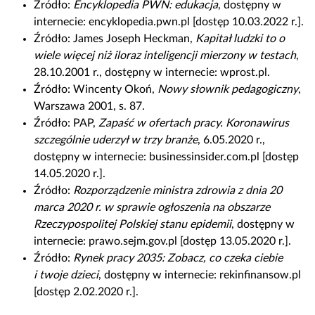
Źródło:
Encyklopedia PWN: edukacja
, dostępny w
o
internecie: encyklopedia.pwn.pl [dostęp 10.03.2022 r.].
w
Źródło:
James
Joseph
Heckman
,
Kapitał ludzki to o
a
wiele więcej niż iloraz inteligencji mierzony w testach
,
ć
28.10.2001 r., dostępny w internecie: wprost.pl.
i
Źródło:
Wincenty Okoń,
Nowy słownik pedagogiczny
,
e
Warszawa 2001, s. 87.
d
Źródło:
PAP,
Zapaść w ofertach pracy. Koronawirus
y
szczególnie uderzył w trzy branże
, 6.05.2020 r.,
t
dostępny w internecie: businessinsider.com.pl [dostęp
o
14.05.2020 r.].
w
Źródło:
Rozporządzenie ministra zdrowia z dnia 20
a
marca 2020 r. w sprawie ogłoszenia na obszarze
ć
Rzeczypospolitej Polskiej stanu epidemii
, dostępny w
m
internecie: prawo.sejm.gov.pl [dostęp 13.05.2020 r.].
a
Źródło:
Rynek pracy 2035: Zobacz, co czeka ciebie
t
i twoje dzieci
, dostępny w internecie: rekinfinansow.pl
e
[dostęp 2.02.2020 r.].
r