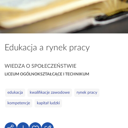
a
c
z
y
t
n
Edukacja a rynek pracy
i
k
ó
K
WIEDZA O SPOŁECZEŃSTWIE
w
a
LICEUM OGÓLNOKSZTAŁCĄCE I TECHNIKUM
t
e
S
g
edukacja
kwalifikacje zawodowe
rynek pracy
ł
o
kompetencje
kapitał ludzki
o
r
w
i
a
e
k