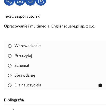
U
P
Z
l
d
o
a
u
o
b
l
c
Tekst: zespół autorski
s
i
o
z
t
e
g
Opracowanie i multimedia: Englishsquare.pl sp. z o.o.
o
ę
r
u
w
p
z
j
e
n
s
Wprowadzenie
i
i
j
ę
Przeczytaj
,
Schemat
a
b
Sprawdź się
y
s
Dla nauczyciela
work
k
o
Bibliografia
p
i