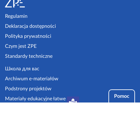
o
p
Regulamin
k
Deklaracja dostępności
a
Polityka prywatności
z
Czym jest ZPE
p
Standardy techniczne
e
.
Школа для вас
g
Archiwum e-materiałów
o
Podstrony projektów
v
Pomoc
Materiały edukacyjne łatwe
.
do czytania i zrozumienia
p
Tryby dostępności
l
Partnerzy: