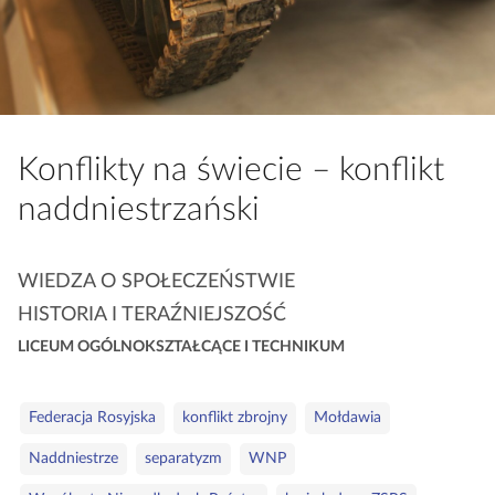
a
c
z
y
t
n
Konflikty na świecie – konflikt
i
naddniestrzański
k
ó
w
K
WIEDZA O SPOŁECZEŃSTWIE
a
HISTORIA I TERAŹNIEJSZOŚĆ
t
LICEUM OGÓLNOKSZTAŁCĄCE I TECHNIKUM
e
g
o
S
Federacja Rosyjska
konflikt zbrojny
Mołdawia
r
ł
Naddniestrze
separatyzm
WNP
i
o
e
w