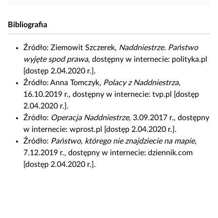
k
o
Bibliografia
p
i
Źródło:
Ziemowit Szczerek,
Naddniestrze. Państwo
o
wyjęte spod prawa
, dostępny w internecie: polityka.pl
w
[dostęp 2.04.2020 r.].
a
Źródło:
Anna Tomczyk,
Polacy z Naddniestrza
,
ć
16.10.2019 r., dostępny w internecie: tvp.pl [dostęp
i
2.04.2020 r.].
e
Źródło:
Operacja Naddniestrze
, 3.09.2017 r., dostępny
d
w internecie: wprost.pl [dostęp 2.04.2020 r.].
y
Źródło:
Państwo, którego nie znajdziecie na mapie
,
t
7.12.2019 r., dostępny w internecie: dziennik.com
o
[dostęp 2.04.2020 r.].
w
a
ć
m
a