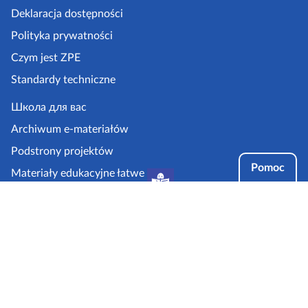
k
Deklaracja dostępności
a
Polityka prywatności
z
Czym jest ZPE
p
Standardy techniczne
e
.
Школа для вас
g
Archiwum e-materiałów
o
Podstrony projektów
v
Pomoc
Materiały edukacyjne łatwe
.
do czytania i zrozumienia
p
Tryby dostępności
l
Partnerzy: