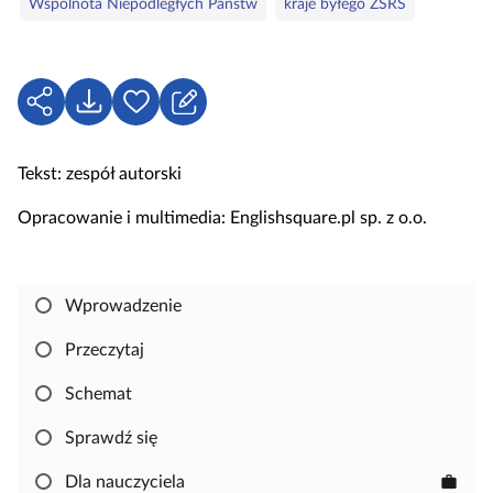
Wspólnota Niepodległych Państw
kraje byłego ZSRS
a
k
l
u
U
P
Z
c
d
o
a
z
o
b
l
Tekst: zespół autorski
o
s
i
o
w
t
e
g
Opracowanie i multimedia: Englishsquare.pl sp. z o.o.
e
ę
r
u
p
z
j
n
s
Wprowadzenie
i
i
j
ę
Przeczytaj
,
Schemat
a
b
Sprawdź się
y
s
Dla nauczyciela
work