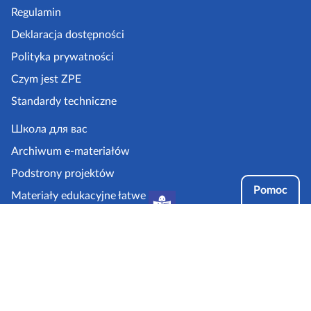
p
Regulamin
k
Deklaracja dostępności
a
Polityka prywatności
z
Czym jest ZPE
p
Standardy techniczne
e
.
Школа для вас
g
Archiwum e-materiałów
o
Podstrony projektów
v
Pomoc
Materiały edukacyjne łatwe
.
do czytania i zrozumienia
p
Tryby dostępności
l
Partnerzy: