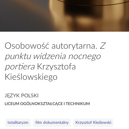
a
c
z
y
t
n
Osobowość autorytarna.
Z
i
k
punktu widzenia nocnego
ó
portiera
Krzysztofa
w
Kieślowskiego
K
JĘZYK POLSKI
a
LICEUM OGÓLNOKSZTAŁCĄCE I TECHNIKUM
t
e
S
g
totalitaryzm
film dokumentalny
Krzysztof Kieślowski
ł