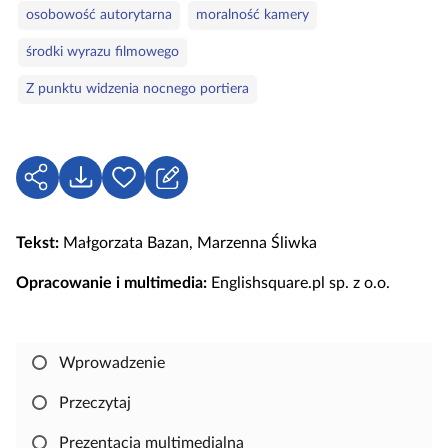
o
osobowość autorytarna
moralność kamery
o
r
w
i
środki wyrazu filmowego
a
e
Z punktu widzenia nocnego portiera
k
l
u
c
U
P
Z
z
d
o
a
o
o
b
l
w
Tekst:
Małgorzata Bazan, Marzenna Śliwka
s
i
o
e
t
e
g
Opracowanie i multimedia:
Englishsquare.pl sp. z o.o.
ę
r
u
p
z
j
n
s
Wprowadzenie
i
i
j
ę
Przeczytaj
,
Prezentacja multimedialna