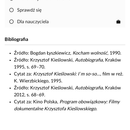
a
b
Sprawdź się
y
s
Dla nauczyciela
work
k
o
Bibliografia
p
i
Źródło:
Bogdan Łyszkiewicz,
Kocham wolność
, 1990.
o
Źródło:
Krzysztof Kieślowski,
Autobiografia
, Kraków
w
1995, s. 69–70.
a
Cytat za:
Krzysztof Kieślowski:
I`m so-so
...
, film w reż.
ć
K. Wierzbickiego, 1995.
i
Źródło:
Krzysztof Kieślowski,
Autobiografia
, Kraków
e
2012, s. 68–69.
d
Cytat za: Kino Polska,
Program obowiązkowy: Filmy
y
dokumentalne Krzysztofa Kieślowskiego
.
t
o
w