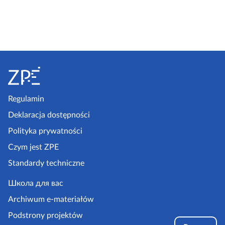
S
t
o
p
Regulamin
k
Deklaracja dostępności
a
Polityka prywatności
z
Czym jest ZPE
p
Standardy techniczne
e
.
Школа для вас
g
Archiwum e-materiałów
o
Podstrony projektów