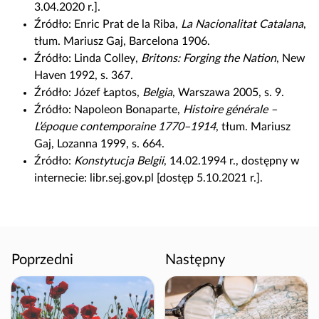
3.04.2020 r.].
t
Źródło:
Enric
Prat de la Riba
,
La Nacionalitat Catalana
,
o
tłum. Mariusz Gaj, Barcelona 1906.
w
Źródło:
Linda
Colley
,
Britons: Forging the Nation
,
New
a
Haven
1992, s. 367.
ć
Źródło:
Józef Łaptos,
Belgia
, Warszawa 2005, s. 9.
m
Źródło:
Napoleon Bonaparte,
Histoire générale –
a
L’époque contemporaine 1770–1914
, tłum. Mariusz
t
Gaj, Lozanna 1999, s. 664.
e
Źródło:
Konstytucja Belgii
, 14.02.1994 r., dostępny w
r
internecie: libr.sej.gov.pl [dostęp 5.10.2021 r.].
i
a
ł
Poprzedni
Następny