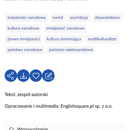
e
g
o
S
tożsamość narodowa
naród
asymilacja
obywatelstwo
r
ł
kultura narodowa
mniejszość narodowa
i
o
e
w
prawa mniejszości
kultura dominująca
multikulturalizm
a
państwo narodowe
państwo wielonarodowe
k
l
u
c
U
P
Z
z
d
o
a
o
o
b
l
w
Tekst: zespół autorski
s
i
o
e
t
e
g
Opracowanie i multimedia: Englishsquare.pl sp. z o.o.
ę
r
u
p
z
j
n
s
Wprowadzenie