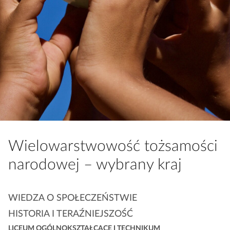
a
c
z
y
t
n
i
k
ó
w
Wielowarstwowość tożsamości
narodowej – wybrany kraj
K
WIEDZA O SPOŁECZEŃSTWIE
a
HISTORIA I TERAŹNIEJSZOŚĆ
t
LICEUM OGÓLNOKSZTAŁCĄCE I TECHNIKUM