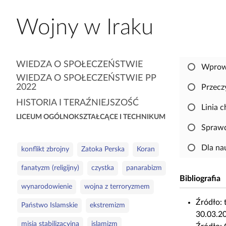
a
Wojny w Iraku
c
z
y
t
K
WIEDZA O SPOŁECZEŃSTWIE
Wprow
n
a
WIEDZA O SPOŁECZEŃSTWIE PP
i
t
2022
Przecz
k
e
HISTORIA I TERAŹNIEJSZOŚĆ
ó
Linia 
g
LICEUM OGÓLNOKSZTAŁCĄCE I TECHNIKUM
w
o
Sprawd
r
S
i
Dla na
konflikt zbrojny
Zatoka Perska
Koran
ł
e
fanatyzm (religijny)
czystka
panarabizm
o
Bibliografia
w
wynarodowienie
wojna z terroryzmem
a
Źródło:
Państwo Islamskie
ekstremizm
k
30.03.20
l
misja stabilizacyjna
islamizm