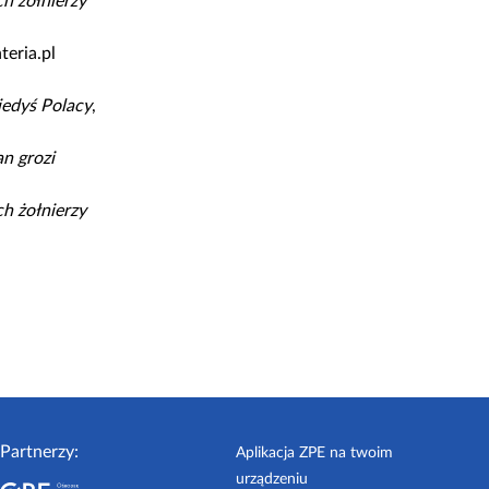
h żołnierzy
teria.pl
iedyś Polacy
,
an grozi
h żołnierzy
Partnerzy:
Aplikacja ZPE na twoim
urządzeniu