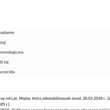
adzenie
ytaj
chronologiczna
ź się
uczyciela
tvp.info.pl,
Wojna, która zdestabilizowała świat
, 20.03.2018 r., 
20 r.].