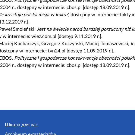
CBOS,
Polityczne i gospodarcze konsekwencje obecności polskic
 2004 r., dostępny w internecie: cbos.pl [dostęp 18.09.2019 r.].
Ile kosztuje polska misja w Iraku?
, dostępny w internecie: fakty.in
13.12.2019 r.].
Paweł Smoleński,
Jest na świecie naród bardziej porzucony niż k
 w internecie: wiez.com.pl [dostęp 9.11.2019 r.].
Maciej Kucharczyk, Grzegorz Kuczyński, Maciej Tomaszewski,
Ir
 dostępny w internecie: tvn24.pl [dostęp 11.09.2019 r.].
CBOS,
Polityczne i gospodarcze konsekwencje obecności polskic
 2004 r., dostępny w internecie: cbos.pl [dostęp 18.09.2019 r.].
Школа для вас
Archiwum e-materiałów