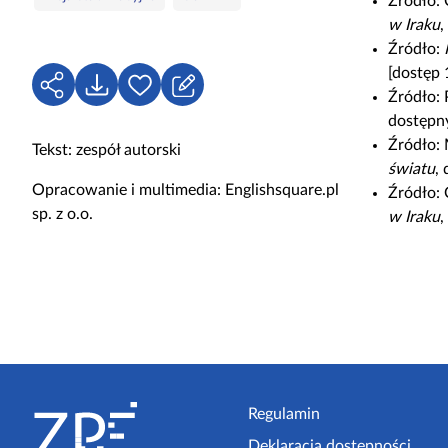
Źródło:
u
w Iraku
,
c
Źródło:
z
[dostęp 
o
U
P
Z
Źródło:
w
d
o
a
dostępny
e
o
b
l
Źródło:
Tekst: zespół autorski
s
i
o
światu
,
t
e
g
Opracowanie i multimedia: Englishsquare.pl
Źródło:
ę
r
u
sp. z o.o.
w Iraku
,
p
z
j
n
s
i
i
j
ę
,
a
S
b
y
t
Regulamin
s
Deklaracja dostępności