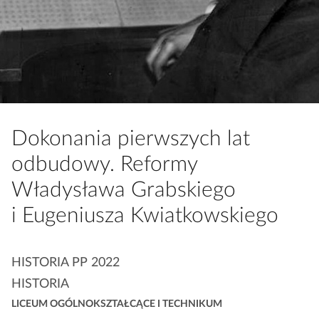
a
c
z
y
t
n
i
k
Dokonania pierwszych lat
ó
odbudowy. Reformy
w
Władysława Grabskiego
i Eugeniusza Kwiatkowskiego
K
HISTORIA PP 2022
a
HISTORIA
t
LICEUM OGÓLNOKSZTAŁCĄCE I TECHNIKUM
e