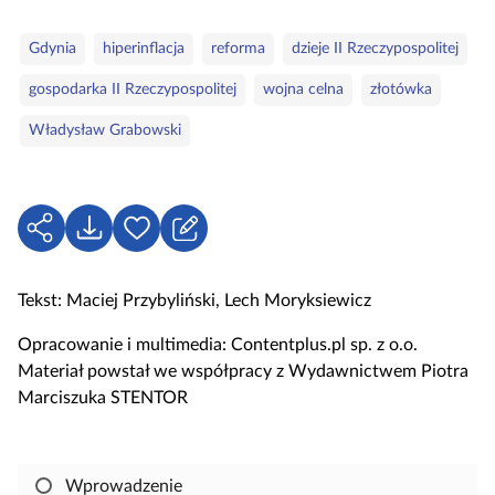
g
o
S
Gdynia
hiperinflacja
reforma
dzieje II Rzeczypospolitej
r
ł
gospodarka II Rzeczypospolitej
wojna celna
złotówka
i
o
e
w
Władysław Grabowski
a
k
l
u
U
P
Z
c
d
o
a
z
o
b
l
Tekst: Maciej Przybyliński, Lech Moryksiewicz
o
s
i
o
w
t
e
g
Opracowanie i multimedia: Contentplus.pl sp. z o.o.
e
ę
r
u
Materiał powstał we współpracy z Wydawnictwem Piotra
p
z
j
Marciszuka STENTOR
n
s
i
i
j
ę
Wprowadzenie