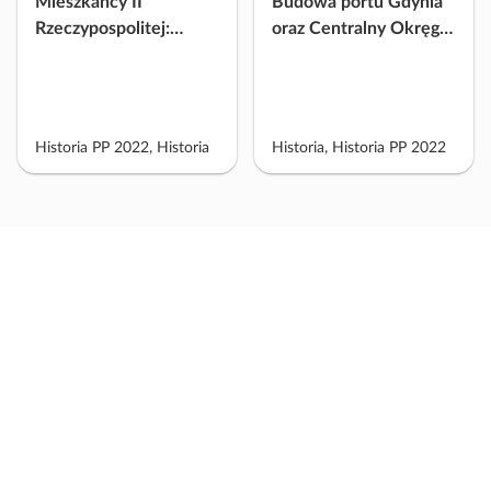
Mieszkańcy II
Budowa portu Gdynia
w
Rzeczypospolitej:
oraz Centralny Okręg
a
struktura społeczna
Przemysłowy na tle
ć
i narodowości
dokonań gospodarki II
m
Rzeczypospolitej
a
t
Historia PP 2022, Historia
Historia, Historia PP 2022
e
r
i
a
ł