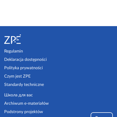
S
t
o
p
Regulamin
k
Deklaracja dostępności
a
Polityka prywatności
z
Czym jest ZPE
p
Standardy techniczne
e
.
Школа для вас
g
Archiwum e-materiałów
o
Podstrony projektów