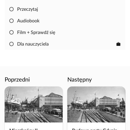
,
a
Przeczytaj
b
Audiobook
y
s
Film + Sprawdź się
k
o
Dla nauczyciela
work
p
i
o
w
a
Poprzedni
Następny
ć
i
e
d
y
t
o