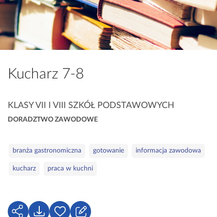
a
c
z
y
t
n
Kucharz 7‑8
i
k
ó
K
KLASY VII I VIII SZKÓŁ PODSTAWOWYCH
w
a
DORADZTWO ZAWODOWE
t
e
S
g
branża gastronomiczna
gotowanie
informacja zawodowa
ł
o
kucharz
praca w kuchni
o
r
w
i
a
e
k
U
P
Z
l