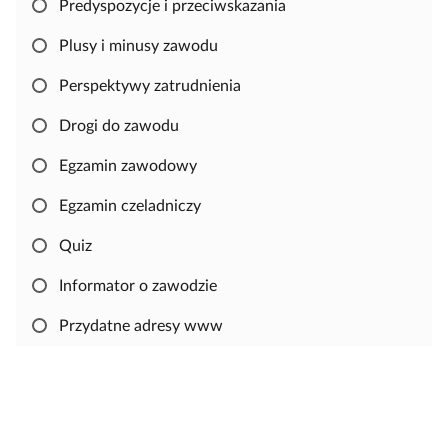
o
Predyspozycje i przeciwskazania
w
Plusy i minusy zawodu
a
ć
Perspektywy zatrudnienia
i
e
Drogi do zawodu
d
Egzamin zawodowy
y
t
Egzamin czeladniczy
o
w
Quiz
a
Informator o zawodzie
ć
m
Przydatne adresy www
a
t
e
r
i