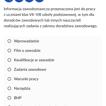
d
o
a
u
Informacja zawodoznawcza przeznaczona jest do pracy
o
b
l
c
z uczniami klas VII–VIII szkoły podstawowej, w tym dla
s
i
o
z
doradców zawodowych lub innych nauczycieli
t
e
g
o
realizujących zadania z zakresu doradztwa zawodowego.
ę
r
u
w
p
z
j
e
n
s
Wprowadzenie
i
i
j
ę
Film o zawodzie
,
Kwalifikacje w zawodzie
a
b
Zadania zawodowe
y
s
Warunki pracy
k
Narzędzia
o
p
BHP
i