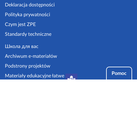
k
Deklaracja dostępności
a
Polityka prywatności
z
Czym jest ZPE
p
Standardy techniczne
e
.
Школа для вас
g
Archiwum e-materiałów
o
Podstrony projektów
v
Pomoc
Materiały edukacyjne łatwe
.
do czytania i zrozumienia
p
Tryby dostępności
l
Partnerzy: