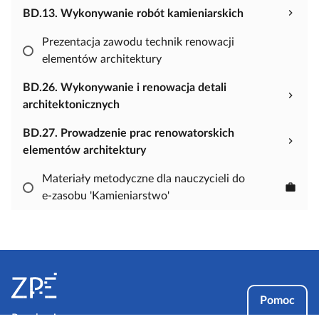
t
BD.13. Wykonywanie robót kamieniarskich
o
w
Prezentacja zawodu technik renowacji
a
elementów architektury
ć
BD.26. Wykonywanie i renowacja detali
m
architektonicznych
a
t
BD.27. Prowadzenie prac renowatorskich
e
elementów architektury
r
i
Materiały metodyczne dla nauczycieli do
work
a
e‑zasobu 'Kamieniarstwo'
ł
S
t
o
Pomoc
Regulamin