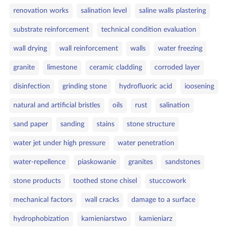
renovation works
salination level
saline walls plastering
substrate reinforcement
technical condition evaluation
wall drying
wall reinforcement
walls
water freezing
granite
limestone
ceramic cladding
corroded layer
disinfection
grinding stone
hydrofluoric acid
ioosening
natural and artificial bristles
oils
rust
salination
sand paper
sanding
stains
stone structure
water jet under high pressure
water penetration
water‑repellence
piaskowanie
granites
sandstones
stone products
toothed stone chisel
stuccowork
mechanical factors
wall cracks
damage to a surface
hydrophobization
kamieniarstwo
kamieniarz