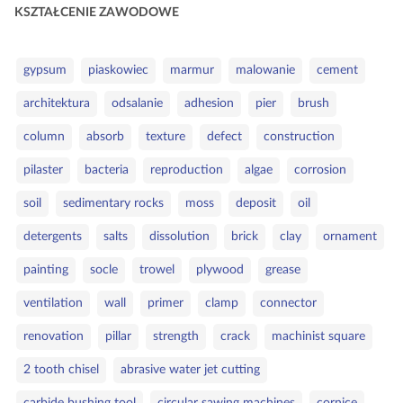
a
KSZTAŁCENIE ZAWODOWE
t
e
S
g
gypsum
piaskowiec
marmur
malowanie
cement
ł
o
architektura
odsalanie
adhesion
pier
brush
o
r
w
i
column
absorb
texture
defect
construction
a
e
pilaster
bacteria
reproduction
algae
corrosion
k
l
soil
sedimentary rocks
moss
deposit
oil
u
c
detergents
salts
dissolution
brick
clay
ornament
z
painting
socle
trowel
plywood
grease
o
w
ventilation
wall
primer
clamp
connector
e
renovation
pillar
strength
crack
machinist square
2 tooth chisel
abrasive water jet cutting