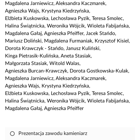
i
i
Magdalena Jarniewicz
,
Aleksandra Kaczmarek
,
j
ę
Agnieszka Wajs
,
Krystyna Kiedrzyńska
,
,
Elżbieta Kuskowska
,
Lechosława Pyzik
,
Teresa Smolec
,
a
Halina Świątnicka
,
Weronika Wójcik
,
Wioleta Fabijańska
,
b
Magdalena Gałaj
,
Agnieszka Pfeiffer
,
Jacek Stańdo
,
y
Mariusz Doliński
,
Magdalena Furmaniak
,
Krzysztof Kisiel
,
s
Dorota Krawczyk - Stańdo
,
Janusz Kuliński
,
k
Kinga Pietrasik-Kulińska
,
Aneta Stasiak
,
o
Małgorzata Stasiak
,
Witold Walas
,
p
Agnieszka Burcan-Krawczyk
,
Dorota Gostkowska-Kulak
,
i
Magdalena Jarniewicz
,
Aleksandra Kaczmarek
,
o
Agnieszka Wajs
,
Krystyna Kiedrzyńska
,
w
Elżbieta Kuskowska
,
Lechosława Pyzik
,
Teresa Smolec
,
a
Halina Świątnicka
,
Weronika Wójcik
,
Wioleta Fabijańska
,
ć
Magdalena Gałaj
,
Agnieszka Pfeiffer
i
e
d
Prezentacja zawodu kamieniarz
y