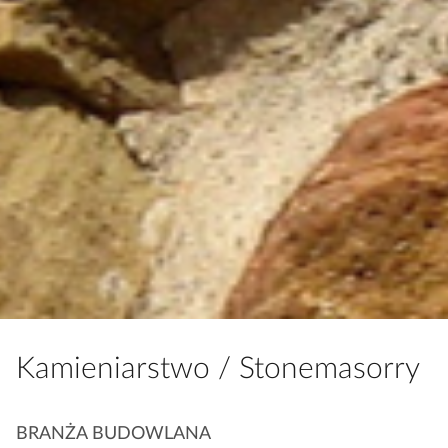
Kamieniarstwo / Stonemasorry
K
BRANŻA BUDOWLANA