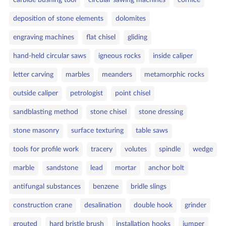
carbide bushing tool
circular sawing machines
cornice
deposition of stone elements
dolomites
engraving machines
flat chisel
gliding
hand‑held circular saws
igneous rocks
inside caliper
letter carving
marbles
meanders
metamorphic rocks
outside caliper
petrologist
point chisel
sandblasting method
stone chisel
stone dressing
stone masonry
surface texturing
table saws
tools for profile work
tracery
volutes
spindle
wedge
marble
sandstone
lead
mortar
anchor bolt
antifungal substances
benzene
bridle slings
construction crane
desalination
double hook
grinder
grouted
hard bristle brush
installation hooks
jumper