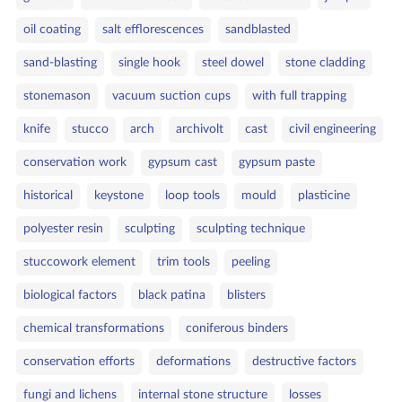
oil coating
salt efflorescences
sandblasted
sand‑blasting
single hook
steel dowel
stone cladding
stonemason
vacuum suction cups
with full trapping
knife
stucco
arch
archivolt
cast
civil engineering
conservation work
gypsum cast
gypsum paste
historical
keystone
loop tools
mould
plasticine
polyester resin
sculpting
sculpting technique
stuccowork element
trim tools
peeling
biological factors
black patina
blisters
chemical transformations
coniferous binders
conservation efforts
deformations
destructive factors
fungi and lichens
internal stone structure
losses