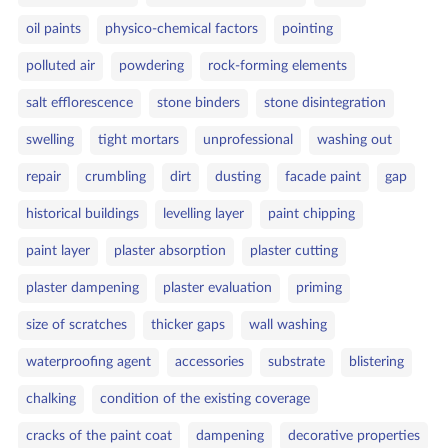
oil paints
physico‑chemical factors
pointing
polluted air
powdering
rock‑forming elements
salt efflorescence
stone binders
stone disintegration
swelling
tight mortars
unprofessional
washing out
repair
crumbling
dirt
dusting
facade paint
gap
historical buildings
levelling layer
paint chipping
paint layer
plaster absorption
plaster cutting
plaster dampening
plaster evaluation
priming
size of scratches
thicker gaps
wall washing
waterproofing agent
accessories
substrate
blistering
chalking
condition of the existing coverage
cracks of the paint coat
dampening
decorative properties