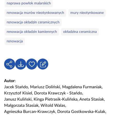
naprawa powłok malarskich
renowacja murów nieotynkowanych
mury nieotynkowane
renowacja okładzin ceramicznych
renowacja okładzin kamiennych
okładzina ceramiczna
renowacja
U
P
Z
d
o
a
o
b
l
Autor
:
s
i
o
Jacek Stańdo
,
Mariusz Doliński
,
Magdalena Furmaniak
,
t
e
g
Krzysztof Kisiel
,
Dorota Krawczyk - Stańdo
,
ę
r
u
Janusz Kuliński
,
Kinga Pietrasik-Kulińska
,
Aneta Stasiak
,
p
z
j
Małgorzata Stasiak
,
Witold Walas
,
n
s
Agnieszka Burcan-Krawczyk
,
Dorota Gostkowska-Kulak
,