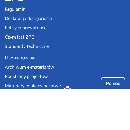
o
p
Regulamin
k
Deklaracja dostępności
a
Polityka prywatności
z
Czym jest ZPE
p
Standardy techniczne
e
.
Школа для вас
g
Archiwum e-materiałów
o
Podstrony projektów
v
Pomoc
Materiały edukacyjne łatwe
.
do czytania i zrozumienia
p
Tryby dostępności
l
Partnerzy: