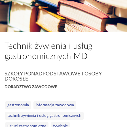
a
c
z
y
t
n
Technik żywienia i usług
i
k
gastronomicznych MD
ó
w
K
SZKOŁY PONADPODSTAWOWE I OSOBY
DOROSŁE
a
t
DORADZTWO ZAWODOWE
e
g
S
gastronomia
informacja zawodowa
o
ł
r
technik żywienia i usług gastronomicznych
o
i
w
usługi gastronomiczne
żywienie