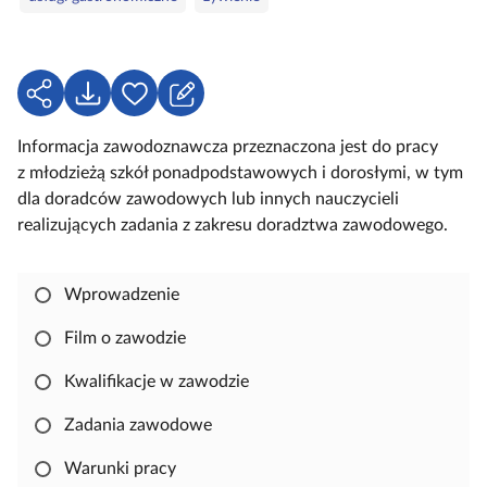
e
a
k
l
u
U
P
Z
c
d
o
a
z
Informacja zawodoznawcza przeznaczona jest do pracy
o
b
l
o
z młodzieżą szkół ponadpodstawowych i dorosłymi, w tym
s
i
o
w
dla doradców zawodowych lub innych nauczycieli
t
e
g
e
realizujących zadania z zakresu doradztwa zawodowego.
ę
r
u
p
z
j
n
s
Wprowadzenie
i
i
j
ę
Film o zawodzie
,
Kwalifikacje w zawodzie
a
b
Zadania zawodowe
y
s
Warunki pracy