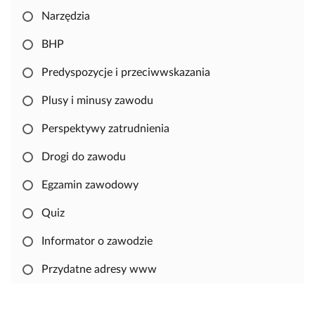
k
Narzędzia
o
p
BHP
i
o
Predyspozycje i przeciwwskazania
w
Plusy i minusy zawodu
a
ć
Perspektywy zatrudnienia
i
e
Drogi do zawodu
d
Egzamin zawodowy
y
t
Quiz
o
w
Informator o zawodzie
a
Przydatne adresy www
ć
m
a