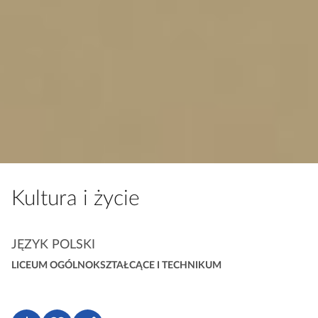
Kultura i życie
K
JĘZYK POLSKI
a
LICEUM OGÓLNOKSZTAŁCĄCE I TECHNIKUM
t
e
g