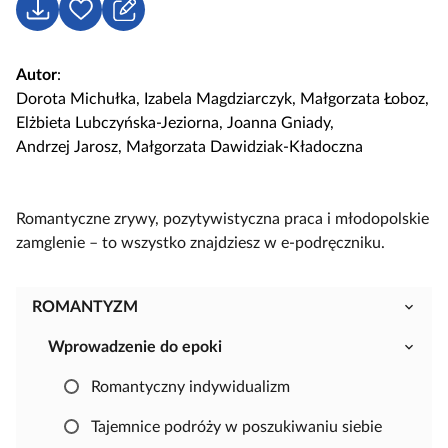
o
P
Z
r
o
a
i
b
l
Autor
:
e
i
o
Dorota Michułka
,
Izabela Magdziarczyk
,
Małgorzata Łoboz
,
e
g
Elżbieta Lubczyńska-Jeziorna
,
Joanna Gniady
,
r
u
Andrzej Jarosz
,
Małgorzata Dawidziak-Kładoczna
z
j
s
i
Romantyczne zrywy, pozytywistyczna praca i młodopolskie
ę
zamglenie – to wszystko znajdziesz w e‑podręczniku.
,
a
b
ROMANTYZM
y
Wprowadzenie do epoki
s
k
Romantyczny indywidualizm
o
p
Tajemnice podróży w poszukiwaniu siebie