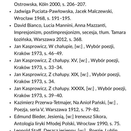
Ostrowska, Köln 2000, s. 206–207.
Jadwiga Puciata-Pawłowska, Jacek Malczewski,
Wrocław 1968, s. 191–195.
David Bianco, Lucia Mannini, Anna Mazzanti,
Impresjonizm, postimpresjonizm, secesja, tłum. Tamara
Łozińska, Warszawa 2012, s. 368.
Jan Kasprowicz, W chałupie, [w:] , Wybór poezji,
Kraków 1973, s. 46–49.
Jan Kasprowicz, Z chałupy. XV, [w:] , Wybór poezji,
Kraków 1973, s. 33–34.
Jan Kasprowicz, Z chałupy. XIX, [w:] , Wybór poezji,
Kraków 1973, s. 34.
Jan Kasprowicz, Z chałupy. XXXIX, [w:] , Wybór poezji,
Kraków 1973, s. 39–40.
Kazimierz Przerwa-Tetmajer, Na Anioł Pański, [w:] ,
Poezja, seria V, Warszawa 1912, s. 79–82.
Edmund Bieder, Jesienią, [w:] Ireneusz Sikora,
Antologia liryki Młodej Polski, Wrocław 1990, s. 75.
Leopold Staff, Deszcz jesienny, [w:] , Poezje, Lublin