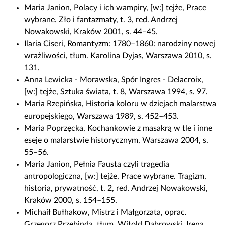
Maria Janion, Polacy i ich wampiry, [w:] tejże, Prace
wybrane. Zło i fantazmaty, t. 3, red. Andrzej
Nowakowski, Kraków 2001, s. 44–45.
Ilaria Ciseri, Romantyzm: 1780–1860: narodziny nowej
wrażliwości, tłum. Karolina Dyjas, Warszawa 2010, s.
131.
Anna Lewicka - Morawska, Spór Ingres - Delacroix,
[w:] tejże, Sztuka świata, t. 8, Warszawa 1994, s. 97.
Maria Rzepińska, Historia koloru w dziejach malarstwa
europejskiego, Warszawa 1989, s. 452–453.
Maria Poprzęcka, Kochankowie z masakrą w tle i inne
eseje o malarstwie historycznym, Warszawa 2004, s.
55–56.
Maria Janion, Pełnia Fausta czyli tragedia
antropologiczna, [w:] tejże, Prace wybrane. Tragizm,
historia, prywatność, t. 2, red. Andrzej Nowakowski,
Kraków 2000, s. 154–155.
Michaił Bułhakow, Mistrz i Małgorzata, oprac.
Grzegorz Przebinda, tłum. Witold Dąbrowski, Irena