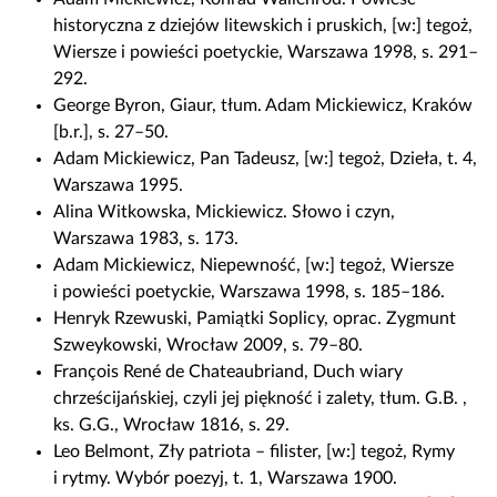
historyczna z dziejów litewskich i pruskich, [w:] tegoż,
Wiersze i powieści poetyckie, Warszawa 1998, s. 291–
292.
George Byron, Giaur, tłum. Adam Mickiewicz, Kraków
[b.r.], s. 27–50.
Adam Mickiewicz, Pan Tadeusz, [w:] tegoż, Dzieła, t. 4,
Warszawa 1995.
Alina Witkowska, Mickiewicz. Słowo i czyn,
Warszawa 1983, s. 173.
Adam Mickiewicz, Niepewność, [w:] tegoż, Wiersze
i powieści poetyckie, Warszawa 1998, s. 185–186.
Henryk Rzewuski, Pamiątki Soplicy, oprac. Zygmunt
Szweykowski, Wrocław 2009, s. 79–80.
François René de Chateaubriand, Duch wiary
chrześcijańskiej, czyli jej piękność i zalety, tłum. G.B. ,
ks. G.G., Wrocław 1816, s. 29.
Leo Belmont, Zły patriota – filister, [w:] tegoż, Rymy
i rytmy. Wybór poezyj, t. 1, Warszawa 1900.