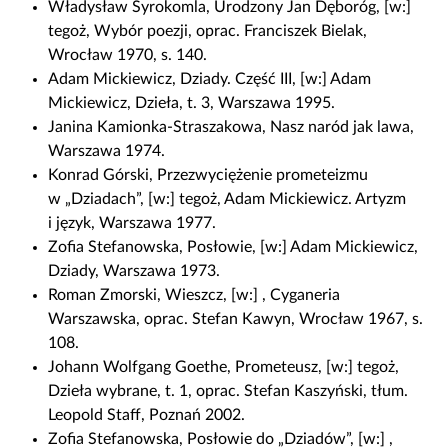
Władysław Syrokomla, Urodzony Jan Dęboróg, [w:]
tegoż, Wybór poezji, oprac. Franciszek Bielak,
Wrocław 1970, s. 140.
Adam Mickiewicz, Dziady. Część III, [w:] Adam
Mickiewicz, Dzieła, t. 3, Warszawa 1995.
Janina Kamionka-Straszakowa, Nasz naród jak lawa,
Warszawa 1974.
Konrad Górski, Przezwyciężenie prometeizmu
w „Dziadach”, [w:] tegoż, Adam Mickiewicz. Artyzm
i język, Warszawa 1977.
Zofia Stefanowska, Posłowie, [w:] Adam Mickiewicz,
Dziady, Warszawa 1973.
Roman Zmorski, Wieszcz, [w:] , Cyganeria
Warszawska, oprac. Stefan Kawyn, Wrocław 1967, s.
108.
Johann Wolfgang Goethe, Prometeusz, [w:] tegoż,
Dzieła wybrane, t. 1, oprac. Stefan Kaszyński, tłum.
Leopold Staff, Poznań 2002.
Zofia Stefanowska, Posłowie do „Dziadów”, [w:] ,