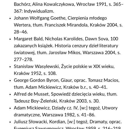
i
Bachórz, Alina Kowalczykowa, Wrocław 1991, s. 365–
a
367: Indywidualizm.
ł
Johann Wolfgang Goethe, Cierpienia młodego
Wertera, tłum. Franciszek Mirandola, Kraków 2004, s.
28–46.
Margaret Bald, Nicholas Karolides, Dawn Sova, 100
zakazanych książek. Historia cenzury dzieł literatury
światowej, tłum. Jarosław Mikos, Warszawa 2004, s.
277–278.
Stanisław Wasylewski, Życie polskie w XIX wieku,
Kraków 1952, s. 108.
George Gordon Byron, Giaur, oprac. Tomasz Macios,
tłum. Adam Mickiewicz, Kraków b.r., s. 40–41.
Alfred de Musset, Spowiedź dziecięcia wieku, tłum.
Tadeusz Boy-Żeleński, Kraków 2003, s. 30.
Adam Mickiewicz, Dziady cz. IV, [w:] tegoż, Utwory
dramatyczne, Warszawa 1982, s. 41–86.
Juliusz Słowacki, Kordian, [w:] tegoż, Dramaty, oprac.
Eugeniusz Sawrymowicz, Wrocław 1959, s. 216–219.