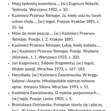
Moją tęsknotą wywołana..., [w:] Zygmunt Różycki,
Tęsknota, Warszawa 1902, s. 10.
Kazimierz Przerwa-Tetmajer, Ja, kiedy usta ku twym
ustom chylę..., [w:] tegoż, Poezye, Kraków 1891, s.
55–56.
Mów do mnie jeszcze..., [w:] Kazimierz Przerwa-
Tetmajer, Poezje, t. 2, Kraków 1891.
Kazimierz Przerwa-Tetmajer, Lubię, kiedy kobieta…,
[w:] Kazimierz Przerwa-Tetmajer, Poezje. Wydanie
zbiorowe., t. 1, Warszawa 1923, s. 203.
Jan Kasprowicz, Salome (fragmenty), [w:] tegoż,
Wybór poezji, Wrocław 1973, s. 167–183.
Herodiada, [w:] Kazimiera Zawistowska, W kręgu
Salome i Astarte. Młodopolskie wiersze miłosne,
oprac. Ireneusz Sikora, Wrocław 1993, s. 51.
Kazimiera Zawistowska, O maków purpurowych…,
[w:] tejże, Poezje, Lwów 1903, s. 5.
Bronisława Ostrowska, Fortepian skarży się i płacze,
[w:] , W kręgu Salome i Astarte. Młodopolskie wiersze