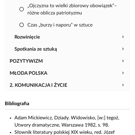
i
„Ojczyzna to wielki zbiorowy obowiązek”–
o
różne oblicza patriotyzmu
w
a
Czas „burzy i naporu” w sztuce
ć
i
Rozwinięcie
e
Spotkania ze sztuką
d
y
POZYTYWIZM
t
o
MŁODA POLSKA
w
2. KOMUNIKACJA I ŻYCIE
a
ć
m
Bibliografia
a
t
Adam Mickiewicz, Dziady. Widowisko, [w:] tegoż,
e
Utwory dramatyczne, Warszawa 1982, s. 98.
r
Słownik literatury polskiej XIX wieku, red. Józef