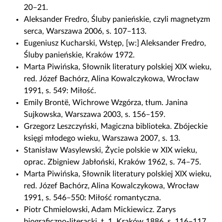
20–21.
Aleksander Fredro, Śluby panieńskie, czyli magnetyzm
serca, Warszawa 2006, s. 107–113.
Eugeniusz Kucharski, Wstęp, [w:] Aleksander Fredro,
Śluby panieńskie, Kraków 1972.
Marta Piwińska, Słownik literatury polskiej XIX wieku,
red. Józef Bachórz, Alina Kowalczykowa, Wrocław
1991, s. 549: Miłość.
Emily Brontë, Wichrowe Wzgórza, tłum. Janina
Sujkowska, Warszawa 2003, s. 156–159.
Grzegorz Leszczyński, Magiczna biblioteka. Zbójeckie
księgi młodego wieku, Warszawa 2007, s. 13.
Stanisław Wasylewski, Życie polskie w XIX wieku,
oprac. Zbigniew Jabłoński, Kraków 1962, s. 74–75.
Marta Piwińska, Słownik literatury polskiej XIX wieku,
red. Józef Bachórz, Alina Kowalczykowa, Wrocław
1991, s. 546–550: Miłość romantyczna.
Piotr Chmielowski, Adam Mickiewicz. Zarys
biograficzno-literacki, t. 1, Kraków 1886, s. 116–117.