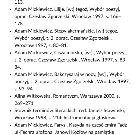
113.
Adam Mickiewicz, Lilije, [w:] tegoż, Wybór poezyj,
oprac. Czesław Zgorzelski, Wrocław 1997, s. 166–
178.
Adam Mickiewicz, Stepy akermańskie, [w:] tegoż,
Wybór poezyj, t. 2, oprac. Czesław Zgorzelski,
Wrocław 1997, s. 80–81.
Adam Mickiewicz, Cisza morska, [w:] , Wybór poezyj,
t. 2, oprac. Czesław Zgorzelski, Wrocław 1997, s. 83–
84.
Adam Mickiewicz, Bakczysaraj w nocy, [w:] , Wybór
poezyj, t. 2, oprac. Czesław Zgorzelski, Wrocław 1997,
s. 93–94.
Alina Witkowska, Romantyzm, Warszawa 2000, s.
269–271.
Słownik terminów literackich, red. Janusz Sławiński,
Wrocław 1998, s. 214: Instrumentacja głoskowa.
Adam Mickiewicz, Farys . Kasyda na cześć emira Tadż-
ul-Fechra ułożona. Janowi Kozłow na pamiątkę