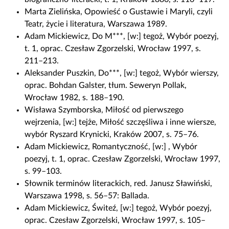
Marta Zielińska, Opowieść o Gustawie i Maryli, czyli
Teatr, życie i literatura, Warszawa 1989.
Adam Mickiewicz, Do M***, [w:] tegoż, Wybór poezyj,
t. 1, oprac. Czesław Zgorzelski, Wrocław 1997, s.
211–213.
Aleksander Puszkin, Do***, [w:] tegoż, Wybór wierszy,
oprac. Bohdan Galster, tłum. Seweryn Pollak,
Wrocław 1982, s. 188–190.
Wisława Szymborska, Miłość od pierwszego
wejrzenia, [w:] tejże, Miłość szczęśliwa i inne wiersze,
wybór Ryszard Krynicki, Kraków 2007, s. 75–76.
Adam Mickiewicz, Romantyczność, [w:] , Wybór
poezyj, t. 1, oprac. Czesław Zgorzelski, Wrocław 1997,
s. 99–103.
Słownik terminów literackich, red. Janusz Sławiński,
Warszawa 1998, s. 56–57: Ballada.
Adam Mickiewicz, Świteź, [w:] tegoż, Wybór poezyj,
oprac. Czesław Zgorzelski, Wrocław 1997, s. 105–