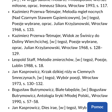
miłosne, oprac. Ireneusz Sikora, Wrocław 1993, s. 117.
Kazimierz Przerwa-Tetmajer, Melodia mgieł nocnych
(Nad Czarnym Stawem Gąsienicowym), [w:] tegoż,
Poezje wybrane, oprac. Julian Krzyżanowski, Wrocław
1968, s. 133.
Kazimierz Przerwa-Tetmajer, Widok ze Świnicy do
Doliny Wierchcichej, [w:] tegoż, Poezje wybrane,
oprac. Julian Krzyżanowski, Wrocław 1968, s. 128–
129.
Leopold Staff, Melodie zmierzchów, [w:] tegoż, Poezje,
Lublin 1988, s. 18.
Jan Kasprowicz, Krzak dzikiej róży w Ciemnych
Smreczynach, [w:] tegoż, Wybór poezji, Wrocław
1973, s. 130–132.
Bogusław Butrymowicz, Białe łabędzie, [w:] Bogusław
Butrymowicz, Antologia liryki Młodej Polski,, Wrocław
1990, s. 57–58.
Pomoc
Jan Kasprowicz, Dies irae, [w:] tegoż, Wybór poezji,