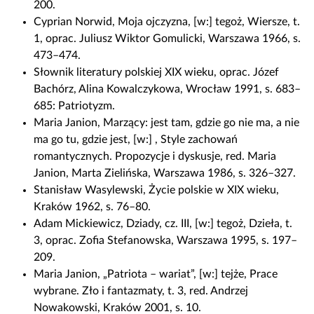
200.
Cyprian Norwid, Moja ojczyzna, [w:] tegoż, Wiersze, t.
1, oprac. Juliusz Wiktor Gomulicki, Warszawa 1966, s.
473–474.
Słownik literatury polskiej XIX wieku, oprac. Józef
Bachórz, Alina Kowalczykowa, Wrocław 1991, s. 683–
685: Patriotyzm.
Maria Janion, Marzący: jest tam, gdzie go nie ma, a nie
ma go tu, gdzie jest, [w:] , Style zachowań
romantycznych. Propozycje i dyskusje, red. Maria
Janion, Marta Zielińska, Warszawa 1986, s. 326–327.
Stanisław Wasylewski, Życie polskie w XIX wieku,
Kraków 1962, s. 76–80.
Adam Mickiewicz, Dziady, cz. III, [w:] tegoż, Dzieła, t.
3, oprac. Zofia Stefanowska, Warszawa 1995, s. 197–
209.
Maria Janion, „Patriota – wariat”, [w:] tejże, Prace
wybrane. Zło i fantazmaty, t. 3, red. Andrzej
Nowakowski, Kraków 2001, s. 10.