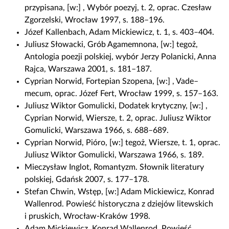
przypisana, [w:] , Wybór poezyj, t. 2, oprac. Czesław
Zgorzelski, Wrocław 1997, s. 188–196.
Józef Kallenbach, Adam Mickiewicz, t. 1, s. 403–404.
Juliusz Słowacki, Grób Agamemnona, [w:] tegoż,
Antologia poezji polskiej, wybór Jerzy Polanicki, Anna
Rajca, Warszawa 2001, s. 181–187.
Cyprian Norwid, Fortepian Szopena, [w:] , Vade–
mecum, oprac. Józef Fert, Wrocław 1999, s. 157–163.
Juliusz Wiktor Gomulicki, Dodatek krytyczny, [w:] ,
Cyprian Norwid, Wiersze, t. 2, oprac. Juliusz Wiktor
Gomulicki, Warszawa 1966, s. 688–689.
Cyprian Norwid, Pióro, [w:] tegoż, Wiersze, t. 1, oprac.
Juliusz Wiktor Gomulicki, Warszawa 1966, s. 189.
Mieczysław Inglot, Romantyzm. Słownik literatury
polskiej, Gdańsk 2007, s. 177–178.
Stefan Chwin, Wstęp, [w:] Adam Mickiewicz, Konrad
Wallenrod. Powieść historyczna z dziejów litewskich
i pruskich, Wrocław-Kraków 1998.
Adam Mickiewicz, Konrad Wallenrod. Powieść