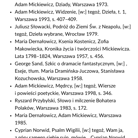
Adam Mickiewicz, Dziady, Warszawa 1973.
Adam Mickiewicz, Widzenie, [w:] tegoż, Dzieła, t. 1,
Warszawa 1993, s. 407–409.
Juliusz Słowacki, Podróż do Ziemi Św. z Neapolu, [w:]
tegoż, Dzieła wybrane, Wrocław 1979.
Maria Dernałowicz, Ksenia Kostenicz, Zofia
Makowiecka, Kronika życia i twórczości Mickiewicza.
Lata 1798–1824, Warszawa 1957, s. 456.
George Sand, Szkic o dramacie fantastycznym, [w:] ,
Eseje, tłum. Maria Dramińska-Juczowa, Stanisława
Kozuchowska, Warszawa 1958.
Adam Mickiewicz, Mędrcy, [w:] tegoż, Wiersze
i powieści poetyckie, Warszawa 1998, s. 346.
Ryszard Przybylski, Słowo i milczenie Bohatera
Polaków, Warszawa 1983, s. 172.
Maria Dernałowicz, Adam Mickiewicz, Warszawa
1985.
Cyprian Norwid, Psalm Wigilii, [w:] tegoż, Wam ja,
z góry samego siebie ruin, mówię… Cyprian Norwid.