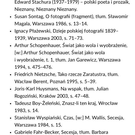
Edward Stachura (1937–1979) – polski poeta i prozaik,
Nieznany, Nieznany Nieznany.
Susan Sontag, O fotografii (fragment), tłum. Sławomir
Magala, Warszawa 1986, s. 13–14.
Ignacy Płażewski, Dzieje polskiej fotografii 1839–
1939, Warszawa 2003, s. 71–73.
Arthur Schopenhauer, Świat jako wola i wyobrażenie,
[w:] Arthur Schopenhauer, Świat jako wola
i wyobrażenie, t. 1, tłum. Jan Garewicz, Warszawa
1994, s. 475–476.
Friedrich Nietzsche, Tako rzecze Zaratustra, tłum.
Wacław Berent, Poznań 1995, s. 5–39.
Joris-Karl Huysmans, Na wspak, tłum. Julian
Rogoziński, Kraków 2003, s. 47–48.
Tadeusz Boy-Żeleński, Znasz-li ten kraj, Wrocław
1983, s. 14.
Stanisław Wyspiański, Czas, [w:] M. Wallis, Secesja,
Warszawa 1984, s. 15.
Gabriele Fahr-Becker, Secesja, tłum. Barbara