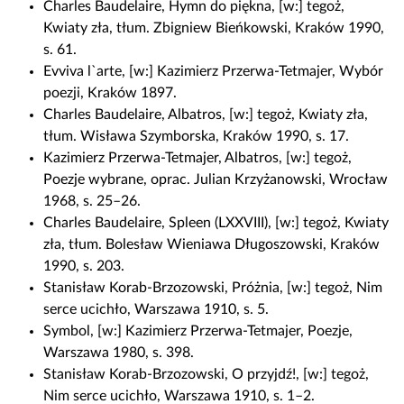
Charles Baudelaire, Hymn do piękna, [w:] tegoż,
Kwiaty zła, tłum. Zbigniew Bieńkowski, Kraków 1990,
s. 61.
Evviva l`arte, [w:] Kazimierz Przerwa-Tetmajer, Wybór
poezji, Kraków 1897.
Charles Baudelaire, Albatros, [w:] tegoż, Kwiaty zła,
tłum. Wisława Szymborska, Kraków 1990, s. 17.
Kazimierz Przerwa-Tetmajer, Albatros, [w:] tegoż,
Poezje wybrane, oprac. Julian Krzyżanowski, Wrocław
1968, s. 25–26.
Charles Baudelaire, Spleen (LXXVIII), [w:] tegoż, Kwiaty
zła, tłum. Bolesław Wieniawa Długoszowski, Kraków
1990, s. 203.
Stanisław Korab-Brzozowski, Próżnia, [w:] tegoż, Nim
serce ucichło, Warszawa 1910, s. 5.
Symbol, [w:] Kazimierz Przerwa-Tetmajer, Poezje,
Warszawa 1980, s. 398.
Stanisław Korab-Brzozowski, O przyjdź!, [w:] tegoż,
Nim serce ucichło, Warszawa 1910, s. 1–2.