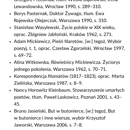
Lewandowska, Wrocław 1990, s. 289–310.
Borys Pasternak, Doktor Żywago, tłum. Ewa
Rojewska-Olejarczuk, Warszawa 1990, s. 310.
Stanisław Wasylewski, Życie polskie w XIX wieku,
oprac. Zbigniew Jabłoński, Kraków 1962, s. 271.
Adam Mickiewicz, Pieśń filaretów, [w:] tegoż, Wybór
poezyj, t. 1, oprac. Czesław Zgorzelski, Wrocław 1997,
s. 69–72.
Alina Witkowska, Rówieśnicy Mickiewicza. Życiorys
jednego pokolenia, Warszawa 1962, s. 70–71.
Korespondencja filomatów (1817–1823), oprac. Marta
Zielińska, Warszawa 1987, s. 8–9.
Nancy Horowitz Kleinbaum, Stowarzyszenie umarłych
poetów, tłum. Paweł Laskowicz, Poznań 2001, s. 43–
45.
Bruno Jasieński, But w butonierce, [w:] tegoż, But
w butonierce i inne wiersze, wybór Krzysztof
Jaworski, Warszawa 2006, s. 7–8.