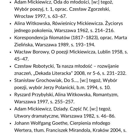
Adam Mickiewicz, Oda do młodości, [w:] tegoż,
Wybór poezyj, t. 1, oprac. Czesław Zgorzelski,
Wrocław 1997, s. 63–67.
Alina Witkowska, Rówieśnicy Mickiewicza. Życiorys
jednego pokolenia, Warszawa 1962, s. 214–216.
Korespondencja filomatów (1817–1823), oprac. Marta
Zielińska, Warszawa 1989, s. 193–194.
Wacław Borowy, O poezji Mickiewicza, Lublin 1958, s.
45–47.
Czesław Robotycki, Ta nasza młodość – rozwijanie
znaczeń, „Dekada Literacka” 2008, nr 5-6, s. 231–232.
Stanisław Grochowiak, Do S..., [w:] tegoż, Wybór
poezji, wybór Jerzy Polanicki, b.m. 1994, s. 10.
Ryszard Przybylski, Alina Witkowska, Romantyzm,
Warszawa 1997, s. 255–257.
Adam Mickiewicz, Dziady. Część IV, [w:] tegoż,
Utwory dramatyczne, Warszawa 1982, s. 46–86.
Johann Wolfgang Goethe, Cierpienia młodego
Wertera, tłum. Franciszek Mirandola, Kraków 2004, s.